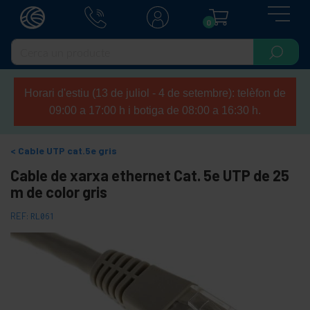
0
Horari d'estiu (13 de juliol - 4 de setembre): telèfon de
09:00 a 17:00 h i botiga de 08:00 a 16:30 h.
Cable UTP cat.5e gris
Cable de xarxa ethernet Cat. 5e UTP de 25
m de color gris
REF:
RL061