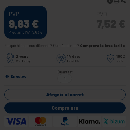
PVP
PVD
9,63
€
7,52
€
Preu amb IVA: 9,63
€
Perquè hi ha preus diferents? Quin és el meu?
Comprova la teva tarifa
2 years
14 days
100%
warranty
returns
safe
Quantitat
En estoc
Afegeix al carret
Compra ara