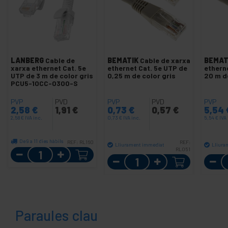
LANBERG
Cable de
BEMATIK
Cable de xarxa
BEMAT
xarxa ethernet Cat. 5e
ethernet Cat. 5e UTP de
ethern
UTP de 3 m de color gris
0,25 m de color gris
20 m d
PCU5-10CC-0300-S
PVP
PVD
PVP
PVD
PVP
2,58
€
1,91
€
0,73
€
0,57
€
5,54
2,58
€
IVA inc.
0,73
€
IVA inc.
5,54
€
IVA 
De 9 a 11 dies hàbils
REF:
RL160
REF:
Lliurament immediat
Lliura
Quantitat
RL051
Quantitat
Paraules clau