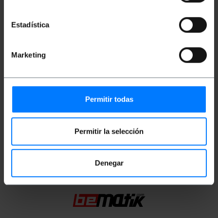
MHz.
Connectors RJ45 amb pestanya de bloqueig.
Estadística
Mides i pesos
Marketing
Pes brut: 440 g
Mides del producte (ample x profunditat x
alçada): 15.0 x 15.0 x 5.0 cm
Nombre de paquets: 1
Permitir todas
Mides del paquet: 15.0 x 15.0 x 5.0 cm
Permitir la selección
Classificació
Denegar