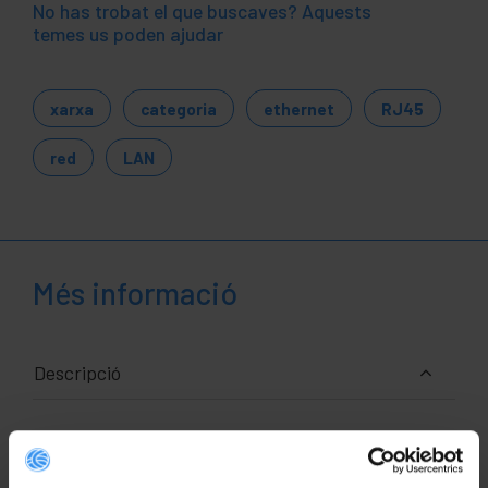
No has trobat el que buscaves? Aquests
temes us poden ajudar
xarxa
categoria
ethernet
RJ45
red
LAN
Més informació
Descripció
Cable de xarxa ethernet RJ45 de categoria 5e UTP
(Cat.5e) de 25 mi de color gris que permet tant la
transmissió de dades i veu de manera