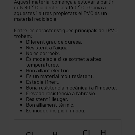
Aquest material comença a estovar a partir
dels 80 ° C ia desfer als 140 ° C. Gràcia a
aquestes i altres propietats el PVC és un
material reciclable.
Entre les característiques principals de l'PVC
trobem:
Diferent grau de duresa.
Resistent a l'aigua.
No es corroeix.
És modelable si se sotmet a altes
temperatures.
Bon aïllant elèctric.
És un material molt resistent.
Estable i inert.
Bona resistència mecànica i a l'impacte.
Elevada resistència a l'abrasió.
Resistent i lleuger.
Bon aïllament tèrmic.
És inodor, insípid i innocu.