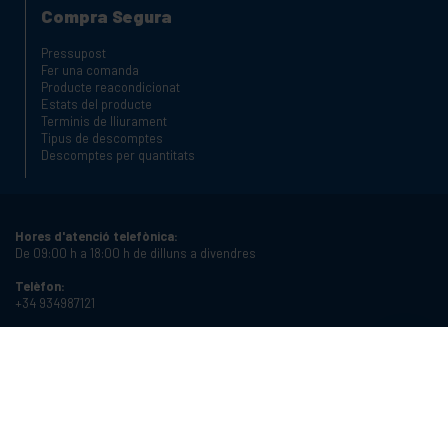
Compra Segura
Pressupost
Fer una comanda
Producte reacondicionat
Estats del producte
Terminis de lliurament
Tipus de descomptes
Descomptes per quantitats
Hores d'atenció telefònica:
De 09:00 h a 18:00 h de dilluns a divendres
Telèfon:
+34 934987121
Email:
info@cablematic.com
Horari de botiga:
De 08:00 h a 17:00 h de dilluns a divendres