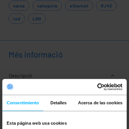
xarxa
categoria
ethernet
RJ45
red
LAN
Més informació
Descripció
Cable de xarxa Ethernet RJ45 de categoria 6 UTP
(Cat.6) de 40 mi de color gris que permet tant la
Consentimiento
Detalles
Acerca de las cookies
transmissió de dades i veu de manera
estandarditzada. Està muntat amb una coberta de
PVC que actua com a aïllant. Ideal per a ús tant a
nivell domèstic com empresarial (ús professional).
Permet interconnectar dispositius que disposin de
Esta página web usa cookies
connexió Ethernet com ara, portàtils, ordinadors,