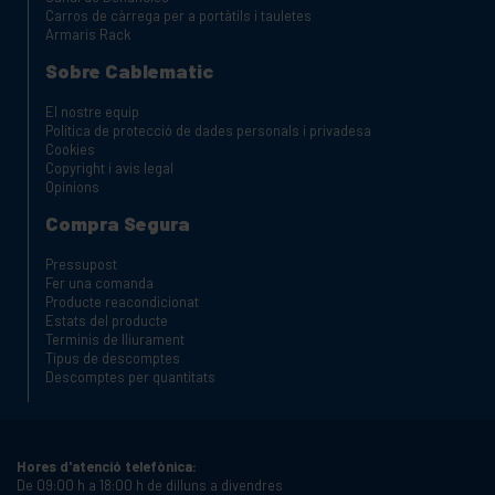
Carros de càrrega per a portàtils i tauletes
Armaris Rack
Sobre Cablematic
El nostre equip
Política de protecció de dades personals i privadesa
Cookies
Copyright i avis legal
Opinions
Compra Segura
Pressupost
Fer una comanda
Producte reacondicionat
Estats del producte
Terminis de lliurament
Tipus de descomptes
Descomptes per quantitats
Hores d'atenció telefònica:
De 09:00 h a 18:00 h de dilluns a divendres