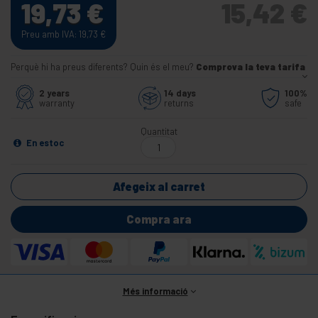
19,73
€
15,42
€
Preu amb IVA: 19,73
€
Perquè hi ha preus diferents? Quin és el meu?
Comprova la teva tarifa
2 years
14 days
100%
warranty
returns
safe
Quantitat
En estoc
Afegeix al carret
Compra ara
Més informació