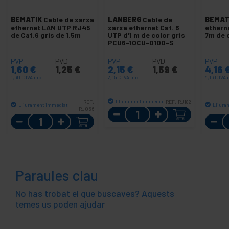
BEMATIK
Cable de xarxa
LANBERG
Cable de
BEMAT
ethernet LAN UTP RJ45
xarxa ethernet Cat. 6
ethern
de Cat.6 gris de 1.5m
UTP d'1 m de color gris
7m de 
PCU6-10CU-0100-S
PVP
PVD
PVP
PVD
PVP
1,60
€
1,25
€
2,15
€
1,59
€
4,16
1,60
€
IVA inc.
2,15
€
IVA inc.
4,16
€
IVA 
Lliurament immediat
REF:
REF:
RJ182
Lliurament immediat
Lliura
RJ056
Quantitat
Quantitat
Paraules clau
No has trobat el que buscaves? Aquests
temes us poden ajudar