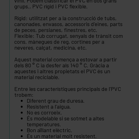
vinil. Podem classificar el PVC en dos grans
grups., PVC rígid i PVC flexible.
Rígid: utilitzat per a la construcció de tubs,
canonades, envasos, accessoris d'eines, parts
de peces, persianes, finestres, etc.
Flexible: Tub corrugat, senyals de trànsit com
cons. mànegues de reg, cortines per a
neveres, calçat, medicina, etc.
Aquest material comença a estovar a partir
dels 80 ° C ia desfer als 140 ° C. Gràcia a
aquestes i altres propietats el PVC és un
material reciclable.
Entre les característiques principals de l'PVC
trobem:
Diferent grau de duresa.
Resistent a l'aigua.
No es corroeix.
És modelable si se sotmet a altes
temperatures.
Bon aïllant elèctric.
És un material molt resistent.