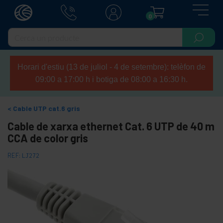
0
Horari d'estiu (13 de juliol - 4 de setembre): telèfon de
09:00 a 17:00 h i botiga de 08:00 a 16:30 h.
Cable UTP cat.6 gris
Cable de xarxa ethernet Cat. 6 UTP de 40 m
CCA de color gris
REF:
LJ272