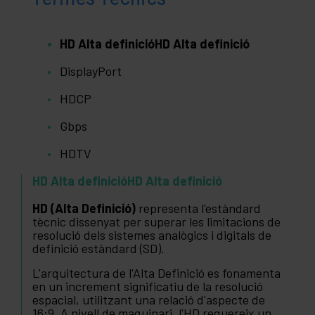
HD Alta definicióHD Alta definició
DisplayPort
HDCP
Gbps
HDTV
HD Alta definicióHD Alta definició
HD (Alta Definició)
representa l'estàndard
tècnic dissenyat per superar les limitacions de
resolució dels sistemes analògics i digitals de
definició estàndard (SD).
L'arquitectura de l'Alta Definició es fonamenta
en un increment significatiu de la resolució
espacial, utilitzant una relació d'aspecte de
16:9. A nivell de maquinari, l'HD requereix un