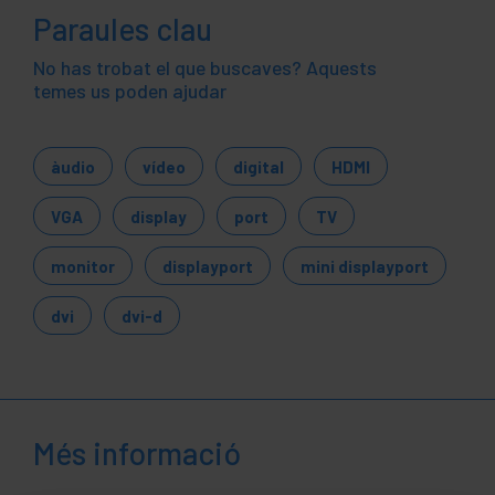
Paraules clau
No has trobat el que buscaves? Aquests
temes us poden ajudar
àudio
vídeo
digital
HDMI
VGA
display
port
TV
monitor
displayport
mini displayport
dvi
dvi-d
Més informació