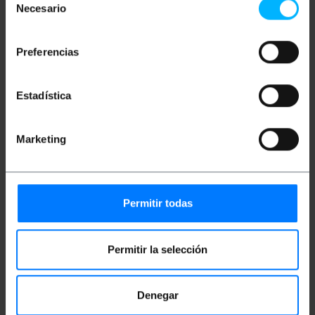
d'un PC a monitor, projector, HDTV, etc.
Necesario
de
consentimiento
Preferencias
Mides i pesos
Pes brut: 70 g
Estadística
Mides del producte (ample x profunditat x
alçada): 2.3 x 1.8 x 100.0 cm
Nombre de paquets: 1
Marketing
Mides del paquet: 16.0 x 11.5 x 2.0 cm
Documentació
Permitir todas
Fitxa de producte 1
Permitir la selección
Classificació
Denegar