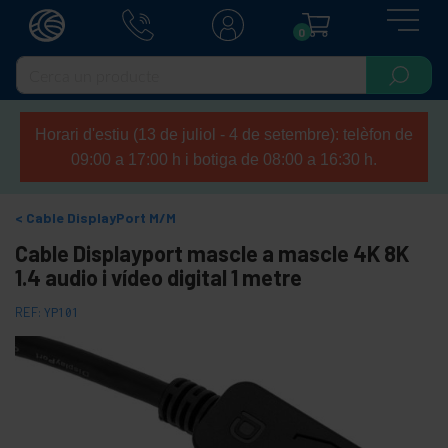
0
Horari d'estiu (13 de juliol - 4 de setembre): telèfon de
09:00 a 17:00 h i botiga de 08:00 a 16:30 h.
Cable DisplayPort M/M
Cable Displayport mascle a mascle 4K 8K
1.4 audio i vídeo digital 1 metre
REF:
YP101