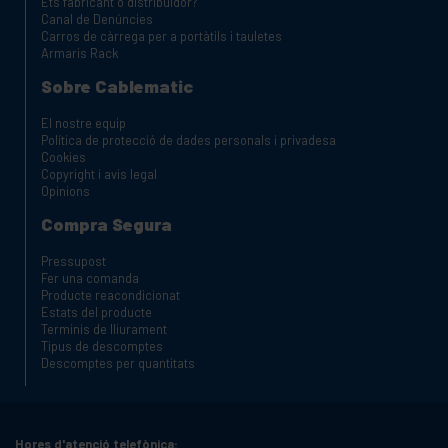
Ets fabricant o distribuïdor?
Canal de Denúncies
Carros de càrrega per a portàtils i tauletes
Armaris Rack
Sobre Cablematic
El nostre equip
Política de protecció de dades personals i privadesa
Cookies
Copyright i avis legal
Opinions
Compra Segura
Pressupost
Fer una comanda
Producte reacondicionat
Estats del producte
Terminis de lliurament
Tipus de descomptes
Descomptes per quantitats
Hores d'atenció telefònica: