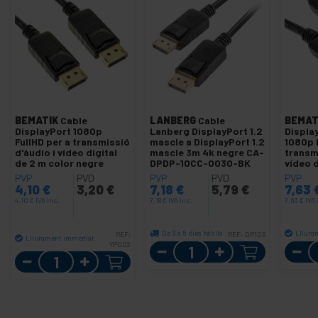
BEMATIK
Cable
LANBERG
Cable
BEMAT
DisplayPort 1080p
Lanberg DisplayPort 1.2
Displa
FullHD per a transmissió
mascle a DisplayPort 1.2
1080p 
d'àudio i vídeo digital
mascle 3m 4k negre CA-
transmi
de 2 m color negre
DPDP-10CC-0030-BK
vídeo d
color 
PVP
PVD
PVP
PVD
PVP
4,10
€
3,20
€
7,18
€
5,79
€
7,63
4,10
€
IVA inc.
7,18
€
IVA inc.
7,63
€
IVA 
De 3 a 5 dies hàbils
Lliura
REF:
REF:
DP106
Lliurament immediat
YP002
Quantitat
Quantitat