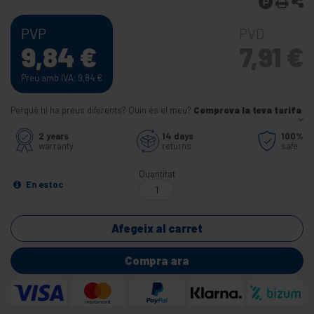
PVP
PVD
9,84
€
7,91
€
Preu amb IVA: 9,84
€
Perquè hi ha preus diferents? Quin és el meu?
Comprova la teva tarifa
2 years
14 days
100%
warranty
returns
safe
Quantitat
En estoc
Afegeix al carret
Compra ara