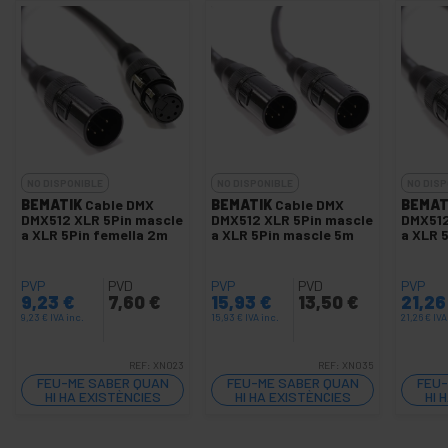
NO DISPONIBLE
NO DISPONIBLE
NO DISP
BEMATIK
Cable DMX
BEMATIK
Cable DMX
BEMAT
DMX512 XLR 5Pin mascle
DMX512 XLR 5Pin mascle
DMX512
a XLR 5Pin femella 2m
a XLR 5Pin mascle 5m
a XLR 
PVP
PVD
PVP
PVD
PVP
9,23
€
7,60
€
15,93
€
13,50
€
21,2
9,23
€
IVA inc.
15,93
€
IVA inc.
21,26
€
IVA
REF:
XN023
REF:
XN035
FEU-ME SABER QUAN
FEU-ME SABER QUAN
FEU-
HI HA EXISTÈNCIES
HI HA EXISTÈNCIES
HI 