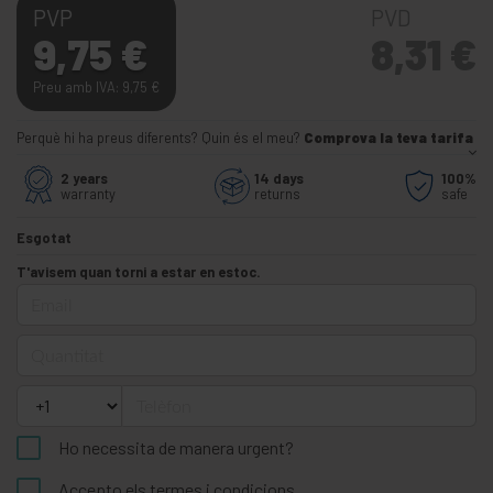
PVP
PVD
9,75
€
8,31
€
Preu amb IVA: 9,75
€
Perquè hi ha preus diferents? Quin és el meu?
Comprova la teva tarifa
2 years
14 days
100%
warranty
returns
safe
Esgotat
T'avisem quan torni a estar en estoc.
Email
Quantitat
Telèfon
Ho necessita de manera urgent?
Accepto els
termes i condicions
.