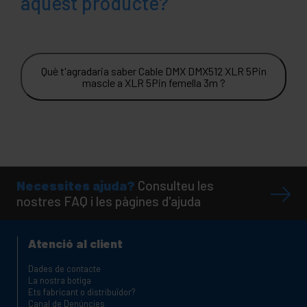
aquest producte?
Què t'agradaria saber Cable DMX DMX512 XLR 5Pin
mascle a XLR 5Pin femella 3m ?
Necessites ajuda?
Consulteu les
nostres FAQ i les pàgines d'ajuda
Atenció al client
Dades de contacte
La nostra botiga
Ets fabricant o distribuïdor?
Canal de Denúncies