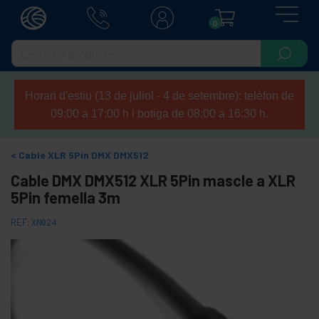
0
Horari d'estiu (13 de juliol - 4 de setembre): telèfon de
09:00 a 17:00 h i botiga de 08:00 a 16:30 h.
Cable XLR 5Pin DMX DMX512
Cable DMX DMX512 XLR 5Pin mascle a XLR
5Pin femella 3m
REF:
XN024