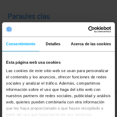
Paraules clau
No has trobat el que buscaves? Aquests
temes us poden ajudar
Consentimiento
Detalles
Acerca de las cookies
DMX
DMX 512
DMX512
XLR
XLR3
so
música
control
Esta página web usa cookies
Las cookies de este sitio web se usan para personalizar
discoteca
efectes especials
fx
el contenido y los anuncios, ofrecer funciones de redes
sociales y analizar el tráfico. Además, compartimos
información sobre el uso que haga del sitio web con
nuestros partners de redes sociales, publicidad y análisis
web, quienes pueden combinarla con otra información
Més informació
que les haya proporcionado o que hayan recopilado a
partir del uso que haya hecho de sus servicios.