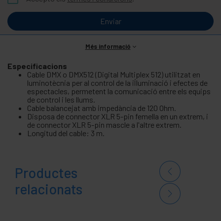
Enviar
Més informació
Especificacions
Cable DMX o DMX512 (Digital Multiplex 512) utilitzat en
luminotècnia per al control de la il·luminació i efectes de
espectacles, permetent la comunicació entre els equips
de control i les llums.
Cable balancejat amb impedància de 120 Ohm.
Disposa de connector XLR 5-pin femella en un extrem, i
de connector XLR 5-pin mascle a l'altre extrem.
Longitud del cable: 3 m.
Productes
relacionats