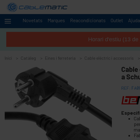
Novetats
Marques
Reacondicionats
Outlet
Ajuda
Cables
+
i
Horari d'estiu (13 de
xarxes
+
Racks i
servidors
Inici
Catàleg
Eines i ferreteria
Cable elèctric i accessoris
Àudio
+
Cable 
i
a Sch
vídeo
+
Il·luminació i
REF:
FA0
sonorització
+
Fotografia
Especif
-
Eines i
Ca
ferreteria
pe
ma
+
Accessoris sòls, portes i finestres
Fab