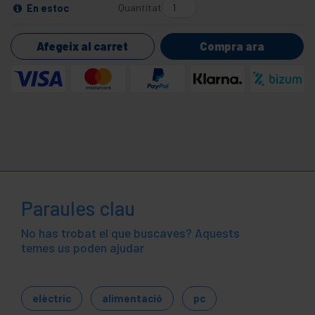
Quantitat
En estoc
Afegeix al carret
Compra ara
Paraules clau
No has trobat el que buscaves? Aquests
temes us poden ajudar
elèctric
alimentació
pc