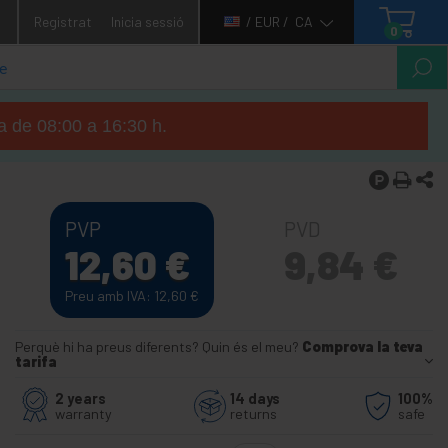
1
Registrat
Inicia sessió
/ EUR /
CA
0
ga de 08:00 a 16:30 h.
PVP
PVD
12,60
€
9,84
€
Preu amb IVA: 12,60
€
Perquè hi ha preus diferents? Quin és el meu?
Comprova la teva
tarifa
2 years
14 days
100%
warranty
returns
safe