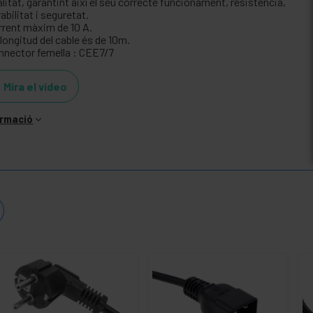
litat, garantint així el seu correcte funcionament, resistència,
abilitat i seguretat.
rrent màxim de 10 A.
longitud del cable és de 10m.
nnector femella : CEE7/7
Mira el vídeo
ormació