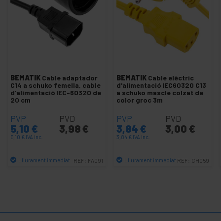
Cable amb IEC-60320 C13
Cable amb IEC-60320 C14
Cable amb IEC-60320 C19
Cable amb IEC-60320 C20
Cable amb IEC-60320 C5
BEMATIK
Cable adaptador
BEMATIK
Cable elèctric
C14 a schuko femella, cable
d'alimentació IEC60320 C13
Cable amb IEC-60320 C7
d’alimentació IEC-60320 de
a schuko mascle colzat de
20 cm
color groc 3m
Cable amb borns
PVP
PVD
PVP
PVD
Cable amb schuko femella
5,10
€
3,98
€
3,84
€
3,00
€
Cable amb schuko mascle
5,10
€
IVA inc.
3,84
€
IVA inc.
Clavilla IEC-60320 per muntar
Lliurament immediat
Lliurament immediat
REF:
FA091
REF:
CH059
Clavilla schuko per muntar
Quantitat
Quantitat
Condensadors d'arrencada
Endoll industrial IEC-60309 blau
Endoll industrial IEC-60309 vermell