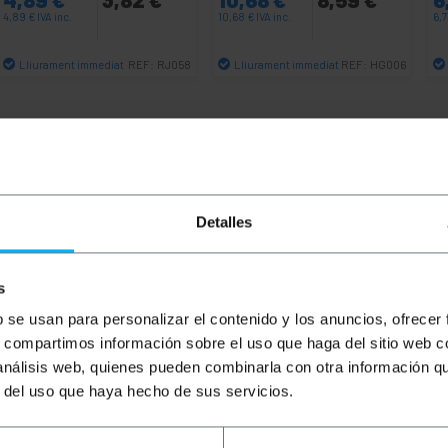
4,89
€
IVA inc.
10,68
€
IVA inc.
6,
Lliurament immediat
Lliurament immediat
REF:
RJ058
REF:
HG006
Quantitat
Quantitat
Detalles
s
b se usan para personalizar el contenido y los anuncios, ofrecer
s, compartimos información sobre el uso que haga del sitio web 
 análisis web, quienes pueden combinarla con otra información q
ella a IEC320 C13, de 10 m de longitud que s'utilitza per 
zilla. És una solució convenient i rendible per a lalimenta
r del uso que haya hecho de sus servicios.