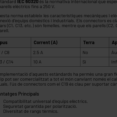
stàndard
IEC 60320
és la normativa internacional que espec
parells elèctrics fins a 250 V.
esta norma estableix les característiques mecàniques i elèc
nexió d'equips domèstics i industrials. Els connectors es cl
ars (C1, C13, etc.) són femelles, mentre que els parells (C2,
arell.
ipus
Corrent (A)
Terra
Ap
 / C8
2.5 A
No
Àu
3 / C14
10 A
Sí
In
implementació d'aquests estàndards ha permès una gran flexi
ip pot ser comercialitzat a tot el món canviant només el ca
uals, l'ús de connectors com el C19 és clau per suportar cà
ntatges Principals
Compatibilitat universal d'equips elèctrics.
Seguretat garantida per polarització.
Diversitat de rangs tèrmics.