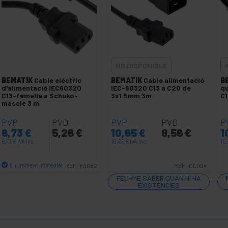
NO DISPONIBLE
BEMATIK
Cable elèctric
BEMATIK
Cable alimentació
B
d'alimentació IEC60320
IEC-60320 C13 a C20 de
qu
C13-femella a Schuko-
3x1.5mm 3m
C1
mascle 3 m
PVP
PVD
PVP
PVD
P
6,73
€
5,26
€
10,65
€
8,56
€
1
6,73
€
IVA inc.
10,65
€
IVA inc.
10
Lliurament immediat
REF:
FA082
REF:
CL094
Quantitat
FEU-ME SABER QUAN HI HA
EXISTÈNCIES