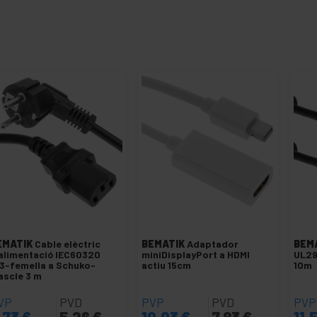
EMATIK
Cable elèctric
BEMATIK
Adaptador
BEM
alimentació IEC60320
miniDisplayPort a HDMI
UL29
3-femella a Schuko-
actiu 15cm
10m
scle 3 m
VP
PVD
PVP
PVD
PVP
,73
€
5,26
€
10,03
€
7,83
€
11,