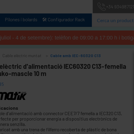
+34 93498712
Pilones i bolards
🛠️ Configurador Rack
 juliol - 4 de setembre): telèfon de 09:00 a 17:00 h i boti
Cable elèctric muntat
Cable amb IEC-60320 C13
elèctric d'alimentació IEC60320 C13-femella
uko-mascle 10 m
85
icacions
ble d'alimentació amb connector CEE7/7 femella a IEC320 C13,
rfecte per proporcionar energia a dispositius electrònics de
nera senzilla.
ricat amb una trena de filferro recoberta de plàstic de bona