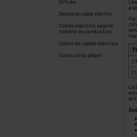
Schuko
L'e
a a
Seccions cable elèctric
Aqu
con
Cables elèctrics segons
sen
nombre de conductors
l'ap
Colors de cables elèctrics
T
Colors cinta aïllant
C7
C1
La 
equ
act
Ava