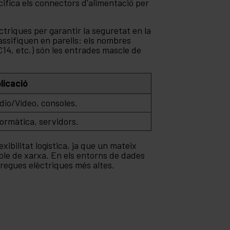
ifica els connectors d'alimentació per
triques per garantir la seguretat en la
assifiquen en parells: els nombres
 C14, etc.) són les entrades mascle de
licació
dio/Vídeo, consoles.
formàtica, servidors.
bilitat logística, ja que un mateix
ble de xarxa. En els entorns de dades
rregues elèctriques més altes.