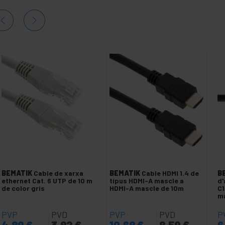
BEMATIK
Cable de xarxa
BEMATIK
Cable HDMI 1.4 de
B
ethernet Cat. 6 UTP de 10 m
tipus HDMI-A mascle a
d'
de color gris
HDMI-A mascle de 10m
C1
ma
PVP
PVD
PVP
PVD
P
4,89
€
3,82
€
10,68
€
8,59
€
6