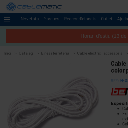
Novetats
Marques
Reacondicionats
Outlet
Ajuda
Cables
+
i
Horari d'estiu (13 de
xarxes
+
Racks i
servidors
Inici
Catàleg
Eines i ferreteria
Cable elèctric i accessoris
Àudio
+
Cable
i
color 
vídeo
+
Il·luminació i
REF:
ME0
sonorització
+
Fotografia
Especif
-
Eines i
Cab
ferreteria
Es 
ext
+
Accessoris sòls, portes i finestres
Ca