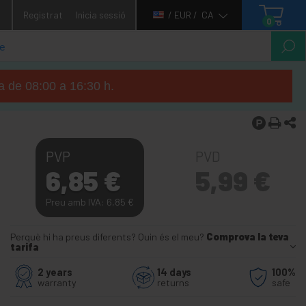
1
Registrat
Inicia sessió
/ EUR /
CA
0
ga de 08:00 a 16:30 h.
PVP
PVD
6,85
€
5,99
€
Preu amb IVA: 6,85
€
Perquè hi ha preus diferents? Quin és el meu?
Comprova la teva
tarifa
2 years
14 days
100%
warranty
returns
safe