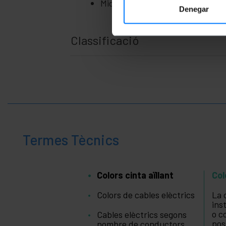
+
Mides del paquet: 23.0 x 13.0 x 
i gadgets
Denegar
+
Llar i
empresa
Classificació
Temps
+
de
lleure
+
Àrea
Mèdica
Termes Tècnics
Colors cinta aïllant
Col
Colors de cables elèctrics
La 
ins
o c
Cables elèctrics segons
pos
nombre de conductors