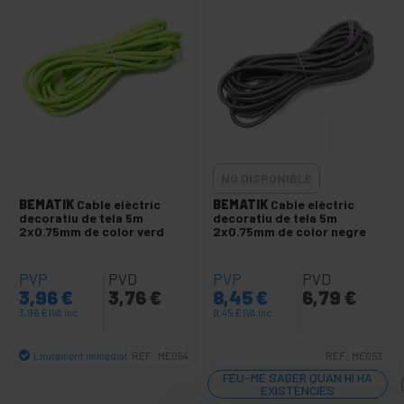
Endoll industrial IEC-60309 blau
Endoll industrial IEC-60309 vermell
+
Funda termoretràctil
Fusibles i portafusibles elèctrics
Interruptor i regulador de llum
Interruptors basculants i de palanca
Pasacables de nylon
NO DISPONIBLE
Protector descàrregues elèctriques
BEMATIK
Cable elèctric
BEMATIK
Cable elèctric
decoratiu de tela 5m
decoratiu de tela 5m
Punteres aïllades
2x0.75mm de color verd
2x0.75mm de color negre
Terminal elèctric
PVP
Tub corrugat
PVD
PVP
PVD
3,96
€
3,76
€
8,45
€
6,79
€
+
Caixes elèctriques i protecció
3,96
€
IVA inc.
8,45
€
IVA inc.
+
Panys de seguretat
Lliurament immediat
REF:
ME054
REF:
ME053
Cola i Coles
Quantitat
FEU-ME SABER QUAN HI HA
+
EXISTÈNCIES
Comprovadors i mesuradors