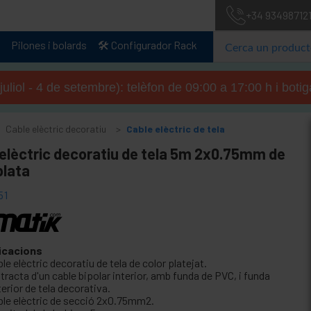
+34 93498712
Pilones i bolards
🛠️ Configurador Rack
 juliol - 4 de setembre): telèfon de 09:00 a 17:00 h i boti
Cable elèctric decoratiu
Cable elèctric de tela
 elèctric decoratiu de tela 5m 2x0.75mm de
plata
51
icacions
le elèctric decoratiu de tela de color platejat.
tracta d'un cable bipolar interior, amb funda de PVC, i funda
erior de tela decorativa.
ble elèctric de secció 2x0.75mm2.