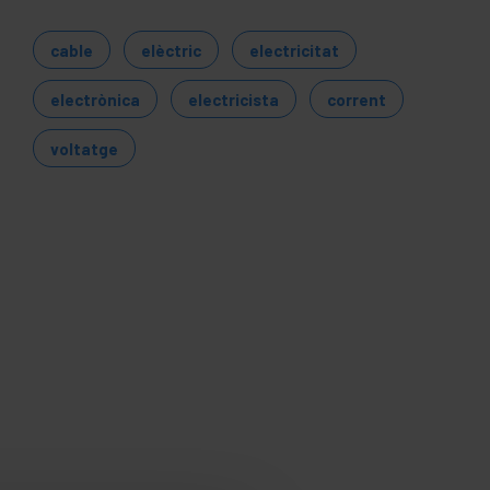
cable
elèctric
electricitat
electrònica
electricista
corrent
voltatge