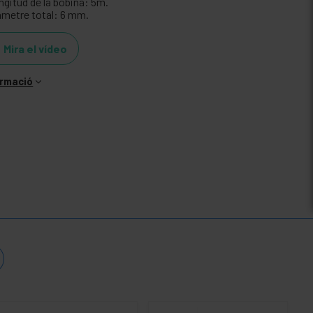
ngitud de la bobina: 5m.
àmetre total: 6 mm.
Mira el vídeo
ormació