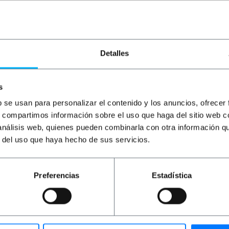
Detalles
s
b se usan para personalizar el contenido y los anuncios, ofrecer
s, compartimos información sobre el uso que haga del sitio web 
 análisis web, quienes pueden combinarla con otra información q
or platejat. Es tracta d'un cable bipolar interior, amb fund
2x0.75mm2. Longitud de la bobina: 5m. Diàmetre total: 6 m
r del uso que haya hecho de sus servicios.
Preferencias
Estadística
unditat x alçada): 20.0 x 7.0 x 4.0 cm