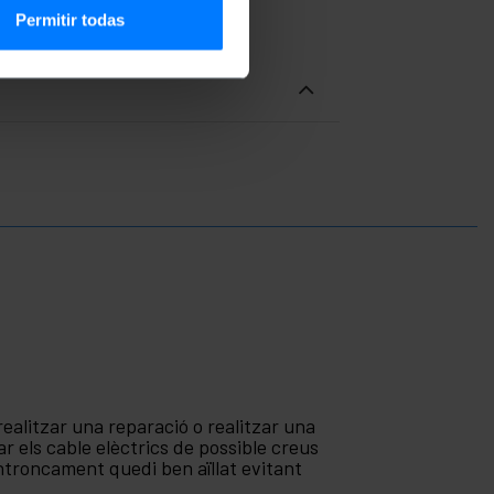
Permitir todas
 realitzar una reparació o realitzar una
llar els cable elèctrics de possible creus
entroncament quedi ben aïllat evitant