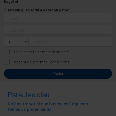
Esgotat
T'avisem quan torni a estar en estoc.
Email
Quantitat
Telèfon
Ho necessita de manera urgent?
Accepto els
termes i condicions
.
Enviar
Paraules clau
No has trobat el que buscaves? Aquests
temes us poden ajudar