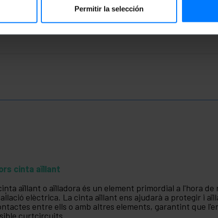
4.0 cm
Permitir la selección
ors cinta aïllant
cinta aïllant o aïlladora és un element primordial a l'hora de
tal·lació elèctrica. La cinta aïllant ens ajudarà a protegir i aï
ontactes entre ells o amb altres elements, garantint que l'
sible curtcircuits.