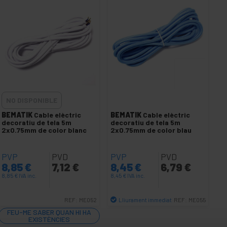
NO DISPONIBLE
BEMATIK
Cable elèctric
BEMATIK
Cable elèctric
decoratiu de tela 5m
decoratiu de tela 5m
2x0.75mm de color blanc
2x0.75mm de color blau
PVP
PVD
PVP
PVD
8,85
€
7,12
€
8,45
€
6,79
€
8,85
€
IVA inc.
8,45
€
IVA inc.
Lliurament immediat
REF:
ME052
REF:
ME055
Quantitat
FEU-ME SABER QUAN HI HA
EXISTÈNCIES