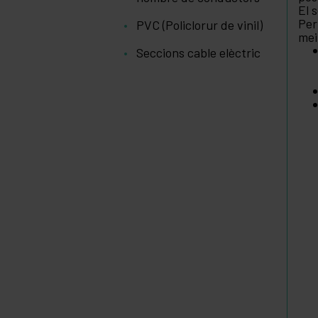
El 
Per
PVC (Policlorur de vinil)
mei
Seccions cable elèctric