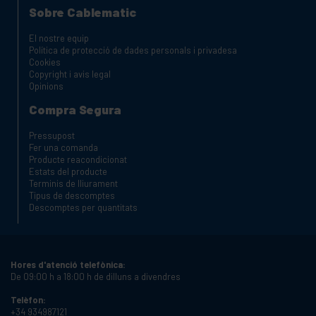
Sobre Cablematic
El nostre equip
Política de protecció de dades personals i privadesa
Cookies
Copyright i avis legal
Opinions
Compra Segura
Pressupost
Fer una comanda
Producte reacondicionat
Estats del producte
Terminis de lliurament
Tipus de descomptes
Descomptes per quantitats
Hores d'atenció telefònica:
De 09:00 h a 18:00 h de dilluns a divendres
Telèfon:
+34 934987121