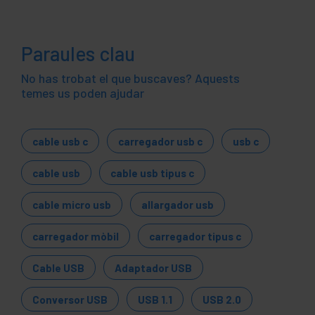
Paraules clau
No has trobat el que buscaves? Aquests
temes us poden ajudar
cable usb c
carregador usb c
usb c
cable usb
cable usb tipus c
cable micro usb
allargador usb
carregador mòbil
carregador tipus c
Cable USB
Adaptador USB
Conversor USB
USB 1.1
USB 2.0