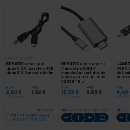
NO DISPONIBLE
BEMATIK
Cable USB
BEMATIK
Cable USB 3.1
LANBE
tipus C 3.0 mascle a USB
C mascle a HDMI A
USB C 
tipus B 2.0 mascle de 1m
mascle Convertidor de
de La
vídeo 4K Ultra HD 60Hz
40CU-
C20CH 1.8m
PVP
PVD
PVP
PVD
PVP
2,60
€
1,92
€
12,32
€
9,63
€
4,48
2,60
€
IVA inc.
12,32
€
IVA inc.
4,48
€
IVA 
De 4 a 6 dies hàbils
De 3 a
REF:
UH047
REF:
YP063
Quantitat
FEU-ME SABER QUAN
HI HA EXISTÈNCIES