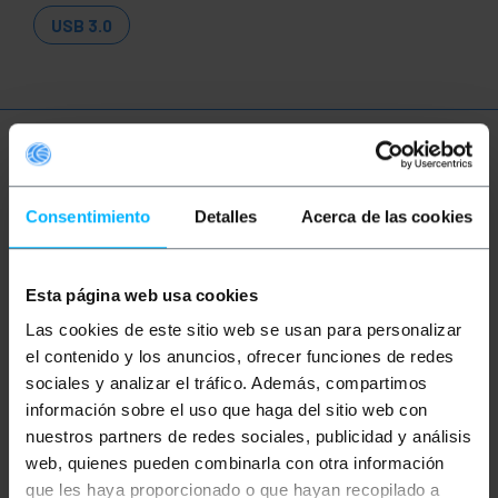
USB 3.0
Més informació
Consentimiento
Detalles
Acerca de las cookies
Descripció
Esta página web usa cookies
Cable USB 3.1 tipus C a USB 3.1 tipus A. En un extrem
Las cookies de este sitio web se usan para personalizar
disposa de connector USB-C 3.1 mascle reversible
de doble cara (no importa la posició d'inserció) i en
el contenido y los anuncios, ofrecer funciones de redes
l'altre extrem de connector USB-A 3.1 mascle. Cable
sociales y analizar el tráfico. Además, compartimos
USB 3.1 o SuperSpeed + que suporta velocitat de
transmissió de fins a 10 Gbit / s i compatible amb
información sobre el uso que haga del sitio web con
USB 3.0 i USB 2.0. Funció d'USB Power Delivery que
nuestros partners de redes sociales, publicidad y análisis
permet la transmissió d'alimentació elèctrica a
web, quienes pueden combinarla con otra información
través del cable (per defecte 5V 900mA 4.5W, encara
que alguns cables podrien permetre fins 1.5V i 3.0V).
que les haya proporcionado o que hayan recopilado a