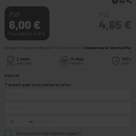
PVP
PVD
6,00
€
4,65
€
Preu amb IVA: 6,00
€
Perquè hi ha preus diferents? Quin és el meu?
Comprova la teva tarifa
2 years
14 days
100%
warranty
returns
safe
Esgotat
T'avisem quan torni a estar en estoc.
Email
Quantitat
Telèfon
Ho necessita de manera urgent?