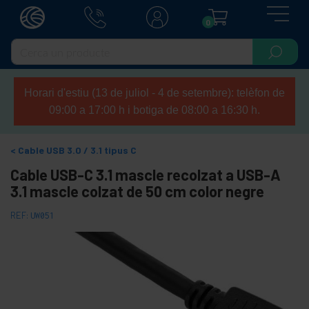
0
Horari d'estiu (13 de juliol - 4 de setembre): telèfon de
09:00 a 17:00 h i botiga de 08:00 a 16:30 h.
Cable USB 3.0 / 3.1 tipus C
Cable USB-C 3.1 mascle recolzat a USB-A
3.1 mascle colzat de 50 cm color negre
REF:
UW051