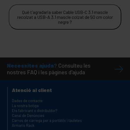
Què t'agradaria saber Cable USB-C 3.1 mascle
recolzat a USB-A 3.1 mascle colzat de 50 cm color
negre ?
Necessites ajuda?
Consulteu les
nostres FAQ i les pàgines d'ajuda
Atenció al client
Dades de contacte
La nostra botiga
Ets fabricant o distribuïdor?
Canal de Denúncies
Carros de càrrega per a portàtils i tauletes
Armaris Rack