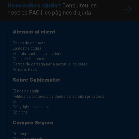
Necessites ajuda?
Consulteu les
nostres FAQ i les pàgines d'ajuda
Atenció al client
Dades de contacte
La nostra botiga
Ets fabricant o distribuïdor?
Canal de Denúncies
Carros de càrrega per a portàtils i tauletes
Armaris Rack
Sobre Cablematic
El nostre equip
Política de protecció de dades personals i privadesa
Cookies
Copyright i avis legal
Opinions
Compra Segura
Pressupost
Fer una comanda