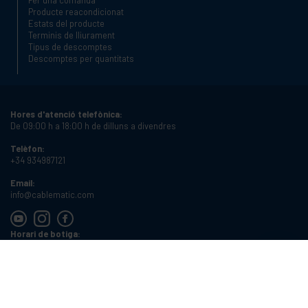
Producte reacondicionat
Estats del producte
Terminis de lliurament
Tipus de descomptes
Descomptes per quantitats
Hores d'atenció telefònica:
De 09:00 h a 18:00 h de dilluns a divendres
Telèfon:
+34 934987121
Email:
info@cablematic.com
Horari de botiga:
De 08:00 h a 17:00 h de dilluns a divendres
Cablematic Dos Mil SLU, Santander 61, 08020 Barcelona, Espanya
NIF:
ES-B62231261