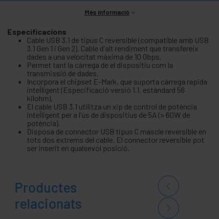
Més informació
Especificacions
Cable USB 3.1 de tipus C reversible (compatible amb USB
3.1 Gen 1 i Gen 2). Cable d'alt rendiment que transfereix
dades a una velocitat màxima de 10 Gbps.
Permet tant la càrrega de el dispositiu com la
transmissió de dades.
Incorpora el chipset E-Mark, que suporta càrrega rapida
intel·ligent (Especificació versió 1.1, estàndard 56
kilohm).
El cable USB 3.1 utilitza un xip de control de potència
intel·ligent per a l'ús de dispositius de 5A (> 60W de
potència).
Disposa de connector USB tipus C mascle reversible en
tots dos extrems del cable. El connector reversible pot
ser inserit en qualsevol posició.
Productes
relacionats