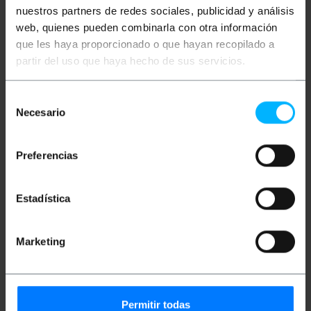
especificacions
nuestros partners de redes sociales, publicidad y análisis
Cable USB 3.1 de tipus C reversible (compatible
amb USB 3.1 Gen 1 i Gen 2). Cable d'alt
web, quienes pueden combinarla con otra información
rendiment que transfereix dades a una
que les haya proporcionado o que hayan recopilado a
velocitat màxima de 10 Gbps.
partir del uso que haya hecho de sus servicios.
Permet tant la càrrega de el dispositiu com la
transmissió de dades.
Incorpora el chipset E-Mark, que suporta
càrrega rapida intel·ligent (Especificació
Selección
versió 1.1, estàndard 56 kilohm).
Necesario
de
El cable USB 3.1 utilitza un xip de control de
consentimiento
potència intel·ligent per a l'ús de dispositius de
5A (> 60W de potència).
Preferencias
Disposa de connector USB tipus C mascle
reversible en tots dos extrems del cable. El
connector reversible pot ser inserit en
qualsevol posició.
Estadística
Cable de color negre, amb connectors d'alta
qualitat, i longitud de 20 cm.
Marketing
Mides i pesos
Permitir todas
Pes brut: 20 g