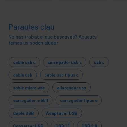
Paraules clau
No has trobat el que buscaves? Aquests
temes us poden ajudar
cable usb c
carregador usb c
usb c
cable usb
cable usb tipus c
cable micro usb
allargador usb
carregador mòbil
carregador tipus c
Cable USB
Adaptador USB
Conversor USB
USB 1.1
USB 2.0