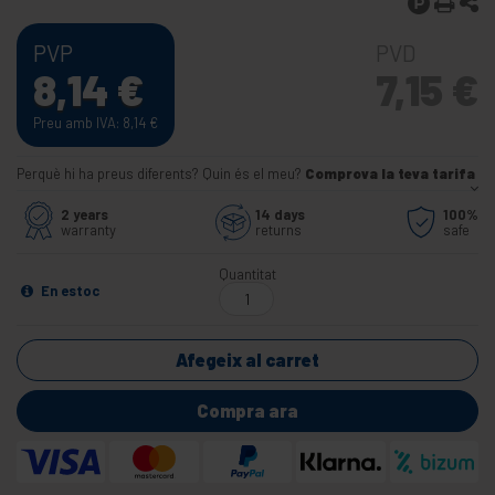
PVP
PVD
8,14
€
7,15
€
Preu amb IVA: 8,14
€
Perquè hi ha preus diferents? Quin és el meu?
Comprova la teva tarifa
2 years
14 days
100%
warranty
returns
safe
Quantitat
En estoc
Afegeix al carret
Compra ara