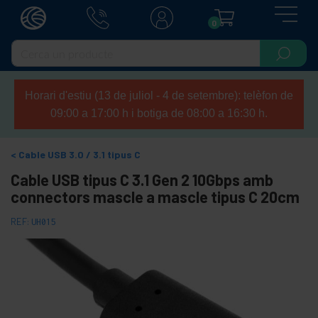
0
Horari d'estiu (13 de juliol - 4 de setembre): telèfon de
09:00 a 17:00 h i botiga de 08:00 a 16:30 h.
Cable USB 3.0 / 3.1 tipus C
Cable USB tipus C 3.1 Gen 2 10Gbps amb
connectors mascle a mascle tipus C 20cm
REF:
UH015