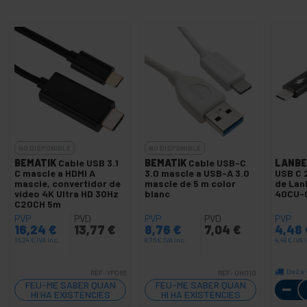
NO DISPONIBLE
NO DISPONIBLE
BEMATIK
Cable USB 3.1
BEMATIK
Cable USB-C
LANBE
C mascle a HDMI A
3.0 mascle a USB-A 3.0
USB C 
mascle, convertidor de
mascle de 5 m color
de La
vídeo 4K Ultra HD 30Hz
blanc
40CU-
C20CH 5m
PVP
PVD
PVP
PVD
PVP
16,24
€
13,77
€
8,76
€
7,04
€
4,48
16,24
€
IVA inc.
8,76
€
IVA inc.
4,48
€
IVA 
De 2 a 
REF:
YP066
REF:
UH010
FEU-ME SABER QUAN
FEU-ME SABER QUAN
HI HA EXISTÈNCIES
HI HA EXISTÈNCIES