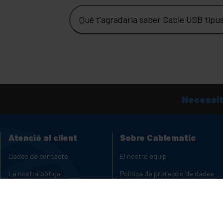
Què t'agradaria saber Cable USB tipu
Necessit
Atenció al client
Sobre Cablematic
Dades de contacte
El nostre equip
La nostra botiga
Política de protecció de dades
personals i privadesa
Ets fabricant o distribuïdor?
Cookies
Canal de Denúncies
Copyright i avis legal