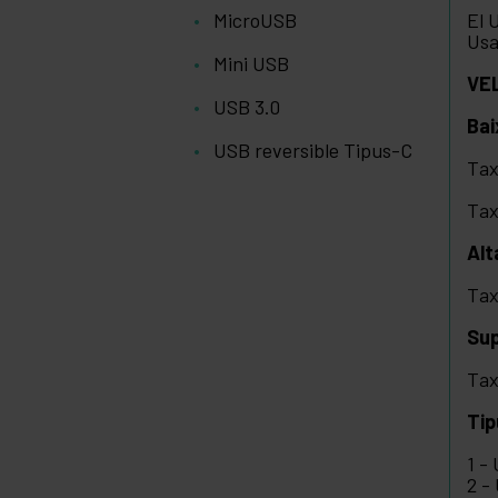
MicroUSB
El 
Usa
Mini USB
VE
USB 3.0
Bai
USB reversible Tipus-C
Tax
Tax
Alt
Tax
Sup
Tax
Tip
1 -
2 -