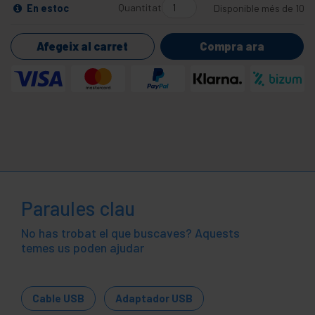
Quantitat
En estoc
Disponible més de 10
Afegeix al carret
Compra ara
Paraules clau
No has trobat el que buscaves? Aquests
temes us poden ajudar
Cable USB
Adaptador USB