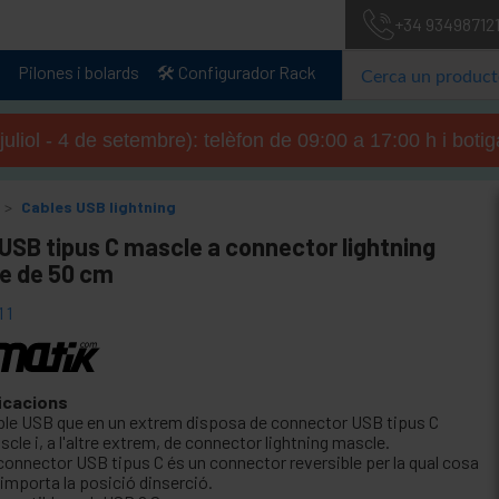
+34 93498712
Pilones i bolards
🛠️ Configurador Rack
 juliol - 4 de setembre): telèfon de 09:00 a 17:00 h i boti
Cables USB lightning
USB tipus C mascle a connector lightning
e de 50 cm
11
icacions
ble USB que en un extrem disposa de connector USB tipus C
cle i, a l'altre extrem, de connector lightning mascle.
 connector USB tipus C és un connector reversible per la qual cosa
 importa la posició dinserció.