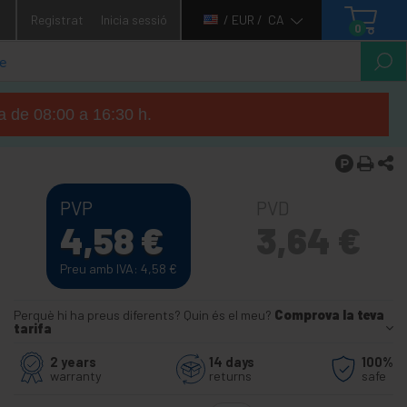
1
Registrat
Inicia sessió
/ EUR /
CA
0
ga de 08:00 a 16:30 h.
PVP
PVD
4,58
€
3,64
€
Preu amb IVA: 4,58
€
Perquè hi ha preus diferents? Quin és el meu?
Comprova la teva
tarifa
2 years
14 days
100%
warranty
returns
safe