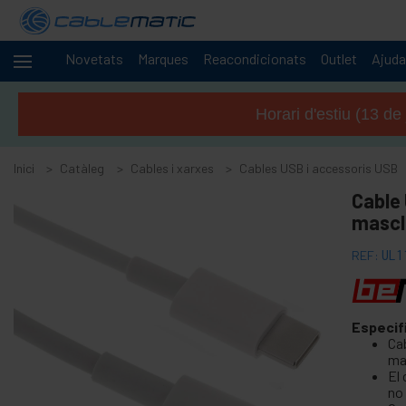
Novetats
Marques
Reacondicionats
Outlet
Ajuda
Cables
-
i
Horari d'estiu (13 de
xarxes
+
Accessoris SATA SAS M.2 SSD HDD
Inici
Catàleg
Cables i xarxes
Cables USB i accessoris USB
+
Accessoris i targetes FireWire
Cable 
+
Adaptador i accessoris ATA IDE
mascl
+
Adaptador i accessoris Bluetooth
REF:
UL1
+
Adaptador i targeta port paral · lel
+
Adaptador i targeta port sèrie
+
cable BCC
Especif
+
Cable i adaptador MIDI
Ca
mas
-
Cables USB i accessoris USB
El
no
Adaptador USB a PS2