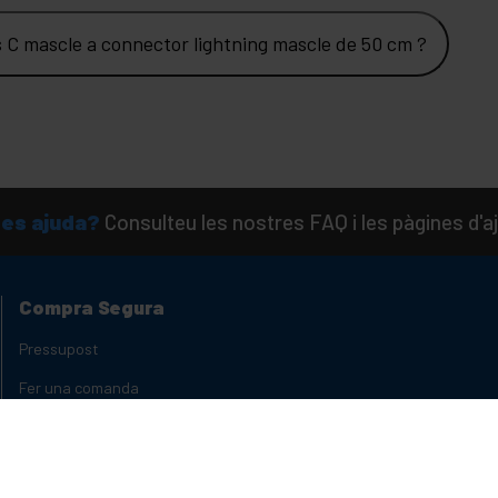
s C mascle a connector lightning mascle de 50 cm ?
es ajuda?
Consulteu les nostres FAQ i les pàgines d'a
Compra Segura
Pressupost
Fer una comanda
Producte reacondicionat
Estats del producte