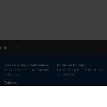
juda
Hores d'atenció telefònica:
Horari de botiga:
De 09:00 h a 18:00 h de dilluns
De 08:00 h a 17:00 h de dilluns
a divendres
a divendres
Telèfon:
+34 934987121
Necessites ajuda?
Email:
info@cablematic.com