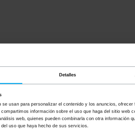
 lightning mascle. Compatible amb els productes d'Apple a
. El cable de color blanc i de longitud de 50cm
Detalles
sa de connector USB tipus C mascle i, a l'altre extrem, d
onnector reversible per la qual cosa no importa la posició d
s
b se usan para personalizar el contenido y los anuncios, ofrecer
s, compartimos información sobre el uso que haga del sitio web 
 análisis web, quienes pueden combinarla con otra información q
r del uso que haya hecho de sus servicios.