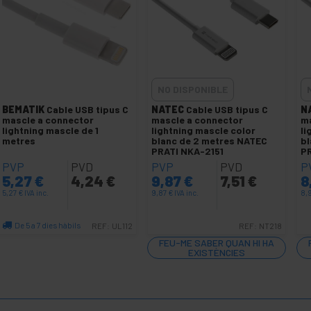
NO DISPONIBLE
BEMATIK
Cable USB tipus C
NATEC
Cable USB tipus C
N
mascle a connector
mascle a connector
ma
lightning mascle de 1
lightning mascle color
li
metres
blanc de 2 metres NATEC
bl
PRATI NKA-2151
P
PVP
PVD
PVP
PVD
P
5,27
€
4,24
€
9,87
€
7,51
€
8
5,27
€
IVA inc.
9,87
€
IVA inc.
8,
De 5 a 7 dies hàbils
REF:
UL112
REF:
NT218
Quantitat
FEU-ME SABER QUAN HI HA
EXISTÈNCIES