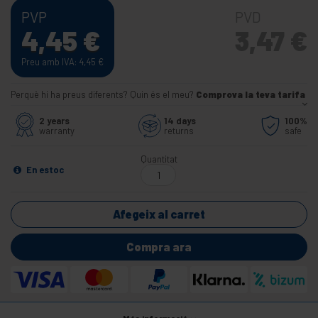
PVP
PVD
4,45
€
3,47
€
Preu amb IVA: 4,45
€
Perquè hi ha preus diferents? Quin és el meu?
Comprova la teva tarifa
2 years
14 days
100%
warranty
returns
safe
Quantitat
En estoc
Afegeix al carret
Compra ara