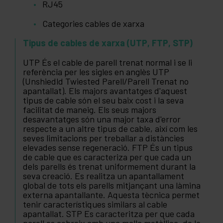
RJ45
Categories cables de xarxa
Tipus de cables de xarxa (UTP, FTP, STP)
UTP És el cable de parell trenat normal i se li
referència per les sigles en anglès UTP
(Unshiedld Twiested Parell/Parell Trenat no
apantallat). Els majors avantatges d'aquest
tipus de cable són el seu baix cost i la seva
facilitat de maneig. Els seus majors
desavantatges són una major taxa d'error
respecte a un altre tipus de cable, així com les
seves limitacions per treballar a distàncies
elevades sense regeneració. FTP És un tipus
de cable que es caracteriza per que cada un
dels parells és trenat uniformement durant la
seva creació. Es realitza un apantallament
global de tots els parells mitjançant una làmina
externa apantallante. Aquesta tècnica permet
tenir característiques similars al cable
apantallat. STP Es caracteritza per que cada