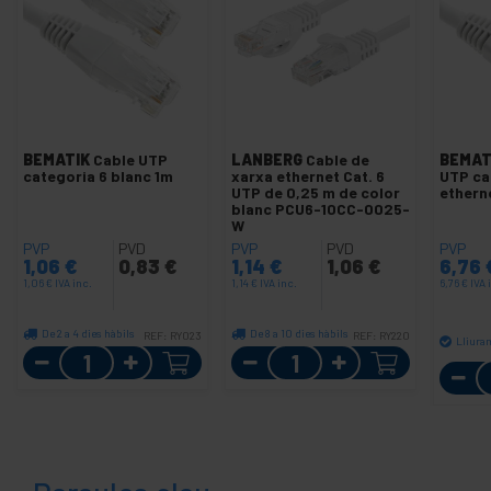
BEMATIK
Cable UTP
LANBERG
Cable de
BEMAT
categoria 6 blanc 1m
xarxa ethernet Cat. 6
UTP ca
UTP de 0,25 m de color
ethern
blanc PCU6-10CC-0025-
W
PVP
PVD
PVP
PVD
PVP
1,06
€
0,83
€
1,14
€
1,06
€
6,76
1,06
€
IVA inc.
1,14
€
IVA inc.
6,76
€
IVA 
De 2 a 4 dies hàbils
De 8 a 10 dies hàbils
REF:
RY023
REF:
RY220
Lliura
Quantitat
Quantitat