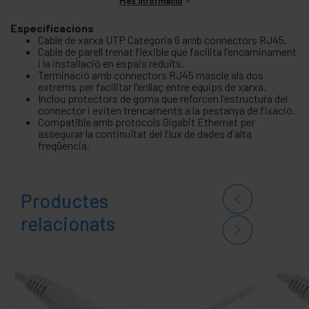
Més informació
Especificacions
Cable de xarxa UTP Categoria 6 amb connectors RJ45.
Cable de parell trenat flexible que facilita l'encaminament
i la instal·lació en espais reduïts.
Terminació amb connectors RJ45 mascle als dos
extrems per facilitar l'enllaç entre equips de xarxa.
Inclou protectors de goma que reforcen l'estructura del
connector i eviten trencaments a la pestanya de fixació.
Compatible amb protocols Gigabit Ethernet per
assegurar la continuïtat del flux de dades d'alta
freqüència.
Productes
relacionats