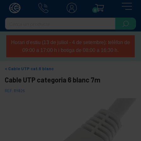
0
Horari d'estiu (13 de juliol - 4 de setembre): telèfon de
09:00 a 17:00 h i botiga de 08:00 a 16:30 h.
Cable UTP cat.6 blanc
Cable UTP categoria 6 blanc 7m
REF:
RY026