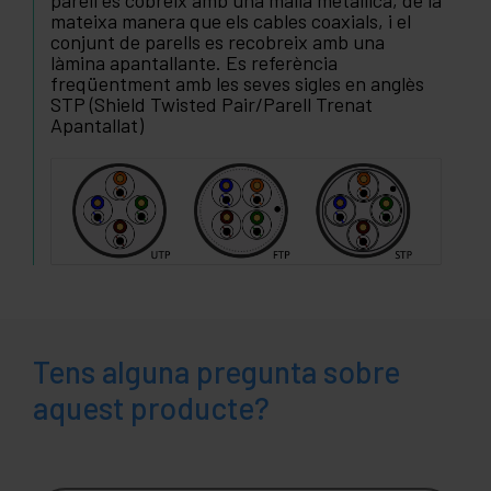
parell es cobreix amb una malla metàl·lica, de la
mateixa manera que els cables coaxials, i el
conjunt de parells es recobreix amb una
làmina apantallante. Es referència
freqüentment amb les seves sigles en anglès
STP (Shield Twisted Pair/Parell Trenat
Apantallat)
Tens alguna pregunta sobre
aquest producte?