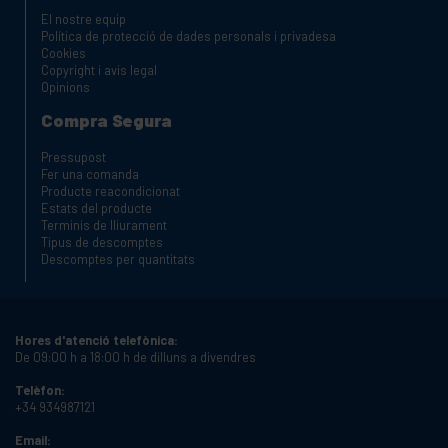
El nostre equip
Política de protecció de dades personals i privadesa
Cookies
Copyright i avis legal
Opinions
Compra Segura
Pressupost
Fer una comanda
Producte reacondicionat
Estats del producte
Terminis de lliurament
Tipus de descomptes
Descomptes per quantitats
Hores d'atenció telefònica:
De 09:00 h a 18:00 h de dilluns a divendres
Telèfon:
+34 934987121
Email: