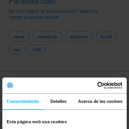
Paraules clau
No has trobat el que buscaves? Aquests
temes us poden ajudar
xarxa
categoria
ethernet
RJ45
red
LAN
Més informació
Consentimiento
Detalles
Acerca de las cookies
Descripció
Esta página web usa cookies
Aquest cable de xarxa permet la interconnexió de
dispositius actius i passius dins una infraestructura