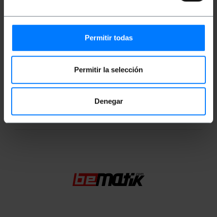
Mides i pesos
Permitir todas
Pes brut: 176 g
Mides del producte (ample x profunditat x
alçada): 13.0 x 12.0 x 4.0 cm
Permitir la selección
Nombre de paquets: 1
Mides del paquet: 13.0 x 12.0 x 4.0 cm
Denegar
Classificació