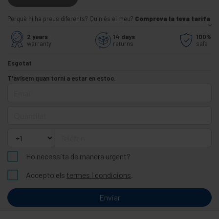
Perquè hi ha preus diferents? Quin és el meu?
Comprova la teva tarifa
2 years
14 days
100%
warranty
returns
safe
Esgotat
T'avisem quan torni a estar en estoc.
Email
Quantitat
Telèfon
Ho necessita de manera urgent?
Accepto els
termes i condicions
.
Enviar