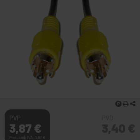
PVP
PVD
3,87
€
3,40
€
Preu amb IVA: 3,87
€