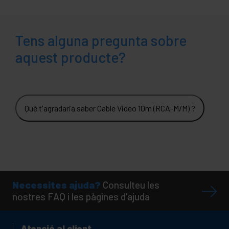
Tens alguna pregunta sobre
aquest producte?
Què t'agradaria saber Cable Video 10m (RCA-M/M) ?
Necessites ajuda?
Consulteu les
nostres FAQ i les pàgines d'ajuda
Atenció al client