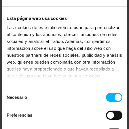
àudio
vídeo
TV
so
RCA
CVBS
altaveu
Esta página web usa cookies
Las cookies de este sitio web se usan para personalizar
el contenido y los anuncios, ofrecer funciones de redes
sociales y analizar el tráfico. Además, compartimos
información sobre el uso que haga del sitio web con
Més informació
nuestros partners de redes sociales, publicidad y análisis
web, quienes pueden combinarla con otra información
que les haya proporcionado o que hayan recopilado a
Descripció
partir del uso que haya hecho de sus servicios.
Cable de vídeo apantallat amb connector RCA-M en
Selección
ambdós extrems. La longitud d'aquest cable és de
Necesario
de
10m.
consentimiento
Preferencias
Mides i pesos