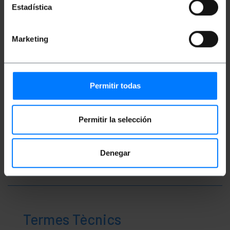
Estadística
Pes brut: 100 g
Mides del producte (ample x profunditat x
alçada): 14.5 x 11.0 x 2.0 cm
Nombre de paquets: 1
Marketing
Mides del paquet: 14.5 x 11.0 x 2.0 cm
Classificació
Permitir todas
Permitir la selección
Denegar
Termes Tècnics