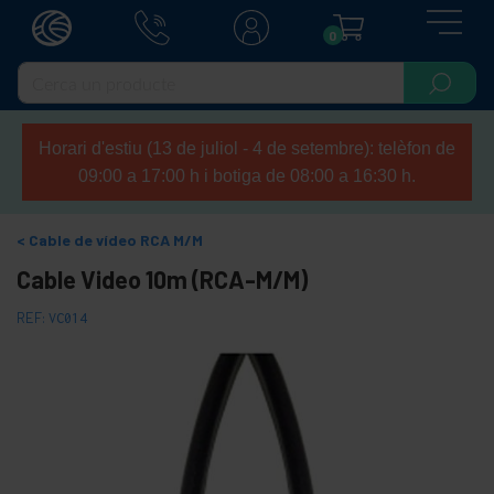
0
Horari d'estiu (13 de juliol - 4 de setembre): telèfon de
09:00 a 17:00 h i botiga de 08:00 a 16:30 h.
Cable de vídeo RCA M/M
Cable Video 10m (RCA-M/M)
REF:
VC014