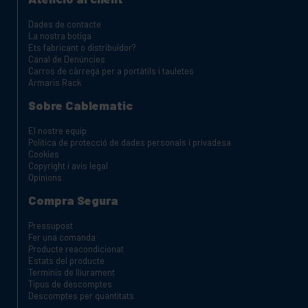
Dades de contacte
La nostra botiga
Ets fabricant o distribuïdor?
Canal de Denúncies
Carros de càrrega per a portàtils i tauletes
Armaris Rack
Sobre Cablematic
El nostre equip
Política de protecció de dades personals i privadesa
Cookies
Copyright i avis legal
Opinions
Compra Segura
Pressupost
Fer una comanda
Producte reacondicionat
Estats del producte
Terminis de lliurament
Tipus de descomptes
Descomptes per quantitats