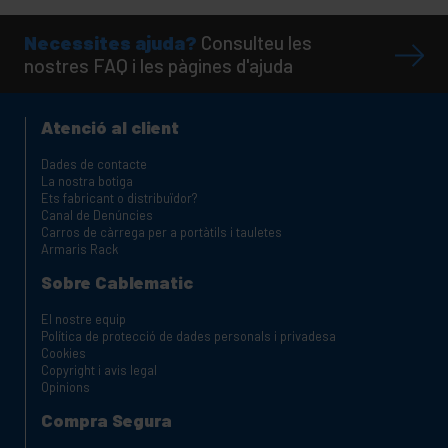
Necessites ajuda?
Consulteu les
nostres FAQ i les pàgines d'ajuda
Atenció al client
Dades de contacte
La nostra botiga
Ets fabricant o distribuïdor?
Canal de Denúncies
Carros de càrrega per a portàtils i tauletes
Armaris Rack
Sobre Cablematic
El nostre equip
Política de protecció de dades personals i privadesa
Cookies
Copyright i avis legal
Opinions
Compra Segura