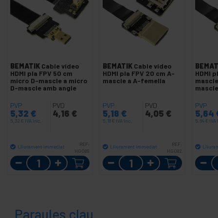
BEMATIK
Cable vídeo
BEMATIK
Cable vídeo
BEMAT
HDMI pla FPV 50 cm
HDMI pla FPV 20 cm A-
HDMI p
micro D-mascle a micro
mascle a A-femella
mascle
D-mascle amb angle
mascl
PVP
PVD
PVP
PVD
PVP
5,32
€
4,16
€
5,18
€
4,05
€
5,64
5,32
€
IVA inc.
5,18
€
IVA inc.
5,64
€
IVA 
REF:
REF:
Lliurament immediat
Lliurament immediat
Lliura
HG089
HG082
Quantitat
Quantitat
Paraules clau