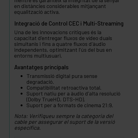
mentre es garanteix la integritat de la senyal
en distàncies considerables mitjançant
equalització activa.
Integració de Control CEC i Multi-Streaming
Una de les innovacions crítiques és la
capacitat d'entregar fluxos de vídeo duals
simultanis i fins a quatre fluxos d'àudio
independents, optimitzant l'ús del bus en
entorns multiusuari.
Avantatges principals
Transmissió digital pura sense
degradació.
Compatibilitat retroactiva total.
Suport natiu per a àudio d'alta resolució
(Dolby TrueHD, DTS-HD).
Suport per a formats de cinema 21:9.
Nota: Verifiqueu sempre la categoria del
cable per assegurar el suport de la versió
específica.