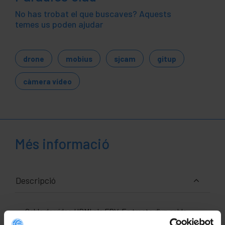
No has trobat el que buscaves? Aquests
temes us poden ajudar
drone
mobius
sjcam
gitup
càmera vídeo
Més informació
Descripció
Cable de vídeo HDMI pla FPV. Es tracta d'un cable
super-pla per a integradors de sistemes. Ideal per