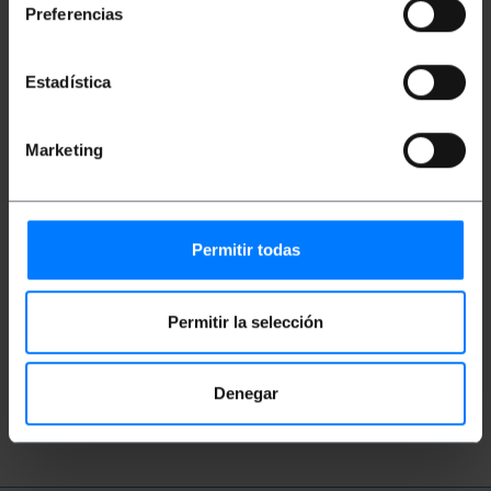
Classificació
Preferencias
Estadística
Marketing
Permitir todas
Vídeos
Permitir la selección
Mira el vídeo
Denegar