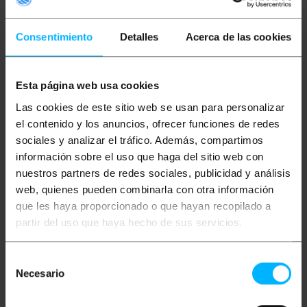
ser utilitzat per interconnectar circuits impresos,
càmeres OEM, drones, etc.
Consentimiento
Detalles
Acerca de las cookies
especificacions
Cable de vídeo HDMI pla FPV.
Es tracta d'un cable super-pla per a
integradors de sistemes.
Esta página web usa cookies
Ideal per ser utilitzat per interconnectar
circuits impresos, càmeres OEM, drones, etc.
Las cookies de este sitio web se usan para personalizar
Disposa de connectors HDMI mascle tipus A,
en ambdós extrems del cable.
el contenido y los anuncios, ofrecer funciones de redes
Longitud del cable: 50 cm.
sociales y analizar el tráfico. Además, compartimos
información sobre el uso que haga del sitio web con
nuestros partners de redes sociales, publicidad y análisis
Mides i pesos
web, quienes pueden combinarla con otra información
que les haya proporcionado o que hayan recopilado a
Pes brut: 10 g
partir del uso que haya hecho de sus servicios.
Mides del producte (ample x profunditat x
alçada): 6.0 x 4.0 x 1.0 cm
Nombre de paquets: 1
Selección
Mides del paquet: 6.0 x 4.0 x 1.0 cm
Necesario
de
consentimiento