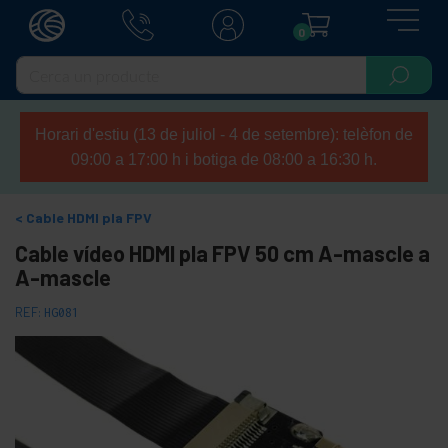
0
Horari d'estiu (13 de juliol - 4 de setembre): telèfon de
09:00 a 17:00 h i botiga de 08:00 a 16:30 h.
Cable HDMI pla FPV
Cable vídeo HDMI pla FPV 50 cm A-mascle a
A-mascle
REF:
HG081