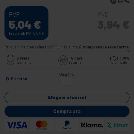
PVP
PVD
5,04
€
3,94
€
Preu amb IVA: 5,04
€
Perquè hi ha preus diferents? Quin és el meu?
Comprova la teva tarifa
2 years
14 days
100%
warranty
returns
safe
Quantitat
En estoc
Afegeix al carret
Compra ara