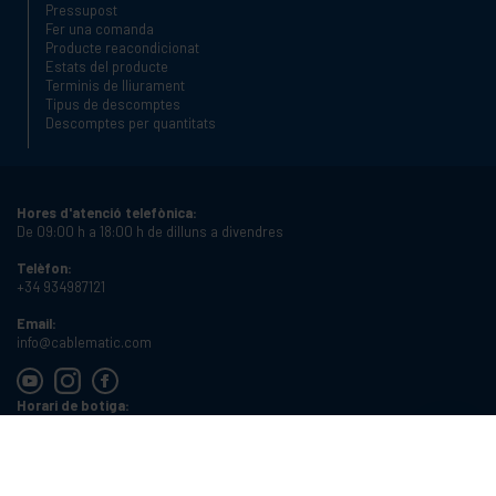
Pressupost
Fer una comanda
Producte reacondicionat
Estats del producte
Terminis de lliurament
Tipus de descomptes
Descomptes per quantitats
Hores d'atenció telefònica:
De 09:00 h a 18:00 h de dilluns a divendres
Telèfon:
+34 934987121
Email:
info@cablematic.com
Horari de botiga:
De 08:00 h a 17:00 h de dilluns a divendres
Cablematic Dos Mil SLU, Santander 61, 08020 Barcelona, Espanya