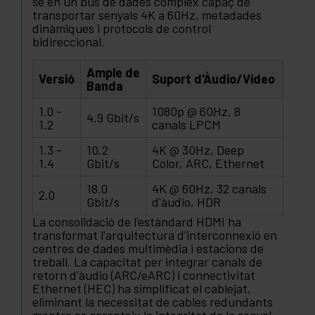
se en un bus de dades complex capaç de
transportar senyals 4K a 60Hz, metadades
dinàmiques i protocols de control
bidireccional.
Ample de
Versió
Suport d'Àudio/Vídeo
Banda
1.0 -
1080p @ 60Hz, 8
4.9 Gbit/s
1.2
canals LPCM
1.3 -
10.2
4K @ 30Hz, Deep
1.4
Gbit/s
Color, ARC, Ethernet
18.0
4K @ 60Hz, 32 canals
2.0
Gbit/s
d'àudio, HDR
La consolidació de l'estàndard HDMI ha
transformat l'arquitectura d'interconnexió en
centres de dades multimèdia i estacions de
treball. La capacitat per integrar canals de
retorn d'àudio (ARC/eARC) i connectivitat
Ethernet (HEC) ha simplificat el cablejat,
eliminant la necessitat de cables redundants