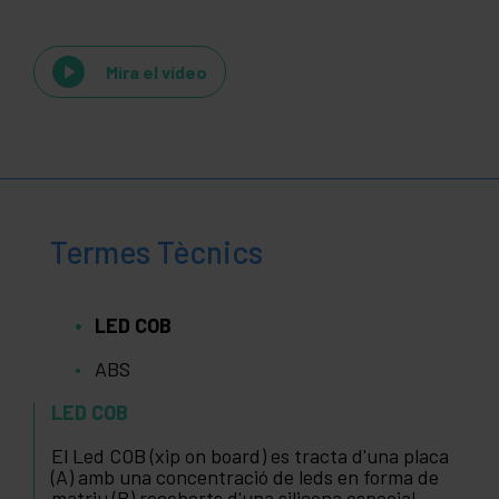
Mira el vídeo
Termes Tècnics
LED COB
ABS
LED COB
El Led COB (xip on board) es tracta d'una placa
(A) amb una concentració de leds en forma de
matriu (B) recoberts d'una silicona especial.