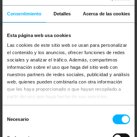
polsador parada
Consentimiento
Detalles
Acerca de las cookies
Esta página web usa cookies
Més informació
Las cookies de este sitio web se usan para personalizar
el contenido y los anuncios, ofrecer funciones de redes
sociales y analizar el tráfico. Además, compartimos
Descripció
información sobre el uso que haga del sitio web con
nuestros partners de redes sociales, publicidad y análisis
Caixa aèria, per a controls, polsadors i interruptors,
web, quienes pueden combinarla con otra información
basats en perforacions de diàmetre 22 mm. Caixa de
que les haya proporcionado o que hayan recopilado a
plàstic pensada per utilitzar de forma aèria com a
centre de control portàtil. Polsadors i interruptors,
partir del uso que haya hecho de sus servicios.
per controls industrials, control d'automatismes,
grues, polispasts, màquines, robots, persianes, etc.
L'usuari pot configurar la caixa de control
Selección
d'automatismes, segons les necessitats de cada
Necesario
de
instal·lació.
consentimiento
Especificacions