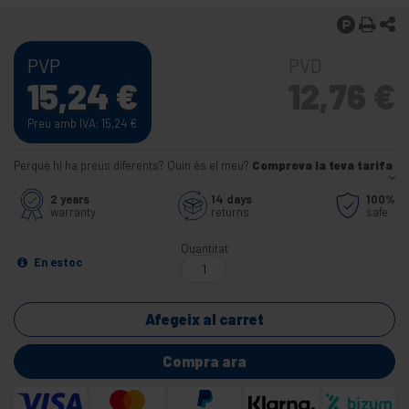
PVP
PVD
15,24
€
12,76
€
Preu amb IVA: 15,24
€
Perquè hi ha preus diferents? Quin és el meu?
Comprova la teva tarifa
2 years
14 days
100%
warranty
returns
safe
Quantitat
En estoc
Afegeix al carret
Compra ara