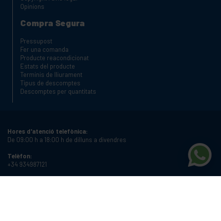
Opinions
Compra Segura
Pressupost
Fer una comanda
Producte reacondicionat
Estats del producte
Terminis de lliurament
Tipus de descomptes
Descomptes per quantitats
Hores d'atenció telefònica:
De 09:00 h a 18:00 h de dilluns a divendres
Telèfon:
+34 934987121
Email:
info@cablematic.com
Horari de botiga: