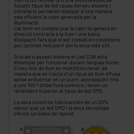
Aquest tipus de led causa del seu disseny i
instal·lació permeten dissipar d'una manera
més eficient la calor generada per la
il·luminació.
Cal tenir en compte que la calor es genera en
direcció contrària a la llum i una baixa
dissipació farà que el led treballi en condicions
poc òptimes reduxent així la seva vida útil.
Gràcies a aquest disseny el Led COB està
dissenyat per funcionar durant llargues hores.
El seu feix de llum és multidireccional, de
manera que es tracta d'un tipus de llum difusa
sense enlluernar en un punt, aconseguint fins
a uns 160 º d'obertura lumínica i tenen un
rendiment superior al tipus de led SMD.
La seva consti de fabricanción és un 20%
menor que un led SMD i la seva tecnologia
ofereix un índex de reprod