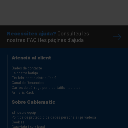
Necessites ajuda?
Consulteu les
nostres FAQ i les pàgines d'ajuda
Atenció al client
Dades de contacte
La nostra botiga
Ets fabricant o distribuïdor?
Canal de Denúncies
Carros de càrrega per a portàtils i tauletes
Armaris Rack
Sobre Cablematic
El nostre equip
Política de protecció de dades personals i privadesa
Cookies
Copyright i avis legal