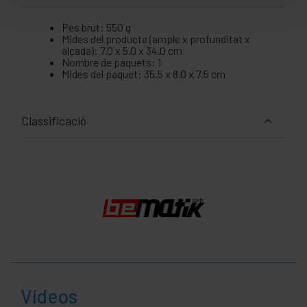
Pes brut: 550 g
Mides del producte (ample x profunditat x
alçada): 7.0 x 5.0 x 34.0 cm
Nombre de paquets: 1
Mides del paquet: 35.5 x 8.0 x 7.5 cm
Classificació
Vídeos