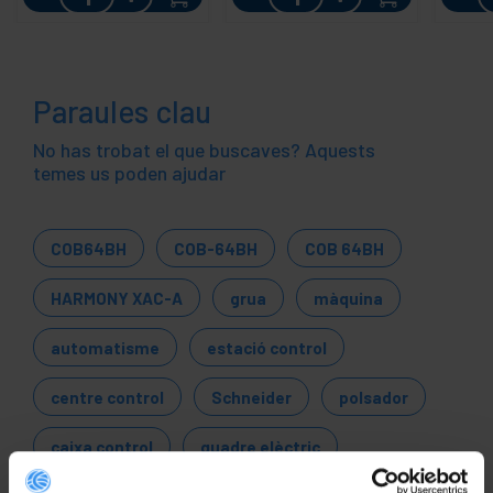
Paraules clau
No has trobat el que buscaves? Aquests
temes us poden ajudar
COB64BH
COB-64BH
COB 64BH
HARMONY XAC-A
grua
màquina
automatisme
estació control
centre control
Schneider
polsador
caixa control
quadre elèctric