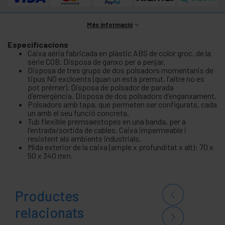
Més informació
Especificacions
Caixa aèria fabricada en plàstic ABS de color groc, de la
sèrie COB. Disposa de ganxo per a penjar.
Disposa de tres grups de dos polsadors momentanis de
tipus NO excloents (quan un està premut, l'altre no es
pot prémer). Disposa de polsador de parada
d'emergència. Disposa de dos polsadors d'enganxament.
Polsadors amb tapa, que permeten ser configurats, cada
un amb el seu funció concreta.
Tub flexible premsaestopes en una banda, per a
l'entrada/sortida de cables. Caixa impermeable i
resistent als ambients industrials.
Mida exterior de la caixa (ample x profunditat x alt): 70 x
50 x 340 mm.
Productes
relacionats