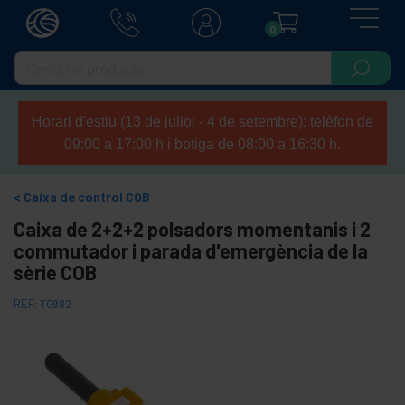
0
Horari d'estiu (13 de juliol - 4 de setembre): telèfon de
09:00 a 17:00 h i botiga de 08:00 a 16:30 h.
Caixa de control COB
Caixa de 2+2+2 polsadors momentanis i 2
commutador i parada d'emergència de la
sèrie COB
REF:
TG082