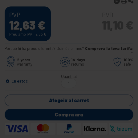
PVP
PVD
12,63
€
11,10
€
Preu amb IVA: 12,63
€
Perquè hi ha preus diferents? Quin és el meu?
Comprova la teva tarifa
2 years
14 days
100%
warranty
returns
safe
Quantitat
En estoc
Afegeix al carret
Compra ara