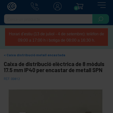
0
Horari d'estiu (13 de juliol - 4 de setembre): telèfon de
09:00 a 17:00 h i botiga de 08:00 a 16:30 h.
Caixa distribució metall encastada
Caixa de distribució elèctrica de 8 mòduls
17.5 mm IP40 per encastar de metall SPN
REF:
DD012