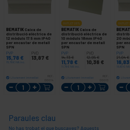
OUTLET
20%
OUTLET
BEMATIK
Caixa de
BEMATIK
Caixa de
BEMAT
distribució elèctrica de
distribució elèctrica de
distrib
12 mòduls 17.5 mm IP40
10 mòduls 18mm IP40
20 mòd
per encastar de metall
per encastar de metall
per en
SPN
SPN
SPN
PVP
PVD
PVP
PVD
PVP
15,78
€
13,87
€
14,73
€
12,95
€
21,04
€
11,78
€
10,36
€
16,8
15,78
€
IVA inc.
11,78
€
IVA inc.
16,83
€
IVA
REF:
REF:
Lliurament immediat
Lliurament immediat
Lliura
DD014
DD013
Quantitat
Quantitat
Paraules clau
No has trobat el que buscaves? Aquests