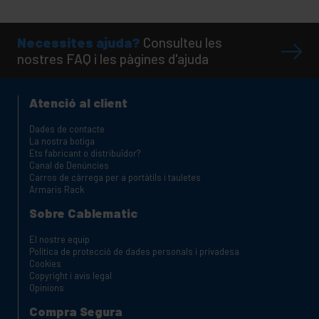
Necessites ajuda?
Consulteu les
nostres FAQ i les pàgines d'ajuda
Atenció al client
Dades de contacte
La nostra botiga
Ets fabricant o distribuïdor?
Canal de Denúncies
Carros de càrrega per a portàtils i tauletes
Armaris Rack
Sobre Cablematic
El nostre equip
Política de protecció de dades personals i privadesa
Cookies
Copyright i avis legal
Opinions
Compra Segura