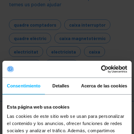
temes us poden ajudar
quadre comptadors
caixa interruptor
quadre elèctric
caixa magnetotèrmic
electricitat
electricista
caixa
distribució
comptador
magnetotèrmic
diferencial
Consentimiento
Detalles
Acerca de las cookies
Esta página web usa cookies
Més informació
Las cookies de este sitio web se usan para personalizar
el contenido y los anuncios, ofrecer funciones de redes
sociales y analizar el tráfico. Además, compartimos