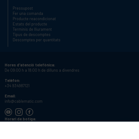
Pressupost
Fer una comanda
Producte reacondicionat
Estats del producte
Terminis de lliurament
Tipus de descomptes
Descomptes per quantitats
Hores d'atenció telefònica:
De 09:00 h a 18:00 h de dilluns a divendres
Telèfon:
+34 934987121
Email:
info@cablematic.com
Horari de botiga:
De 08:00 h a 17:00 h de dilluns a divendres