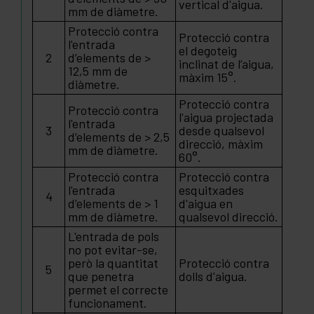
vertical d'aigua.
mm de diàmetre.
Protecció contra
Protecció contra
l'entrada
el degoteig
2
d’elements de >
inclinat de l’aigua,
12,5 mm de
màxim 15°.
diàmetre.
Protecció contra
Protecció contra
l'aigua projectada
l'entrada
3
desde qualsevol
d’elements de > 2,5
direcció, màxim
mm de diàmetre.
60°.
Protecció contra
Protecció contra
l'entrada
esquitxades
4
d’elements de > 1
d'aigua en
mm de diàmetre.
qualsevol direcció.
L'entrada de pols
no pot evitar-se,
però la quantitat
Protecció contra
5
que penetra
dolls d'aigua.
permet el correcte
funcionament.