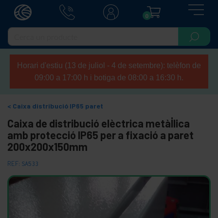
0
Horari d'estiu (13 de juliol - 4 de setembre): telèfon de
09:00 a 17:00 h i botiga de 08:00 a 16:30 h.
Caixa distribució IP65 paret
Caixa de distribució elèctrica metàl·lica
amb protecció IP65 per a fixació a paret
200x200x150mm
REF:
SA533