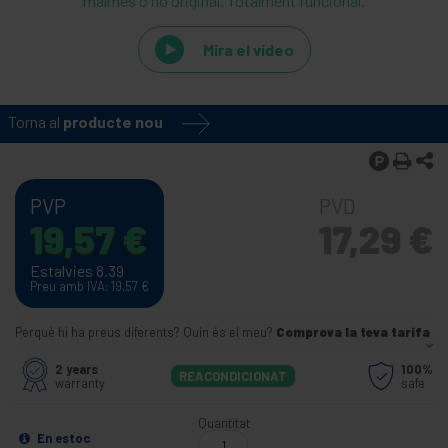
malmès o no original. Totalment funcional.
Mira el vídeo
Torna al
producte nou
PVP
PVD
19,57
€
17,29
€
Estalvies 8.39
Preu amb IVA: 19,57
€
Perquè hi ha preus diferents? Quin és el meu?
Comprova la teva tarifa
2 years
100%
REACONDICIONAT
warranty
safe
Quantitat
En estoc