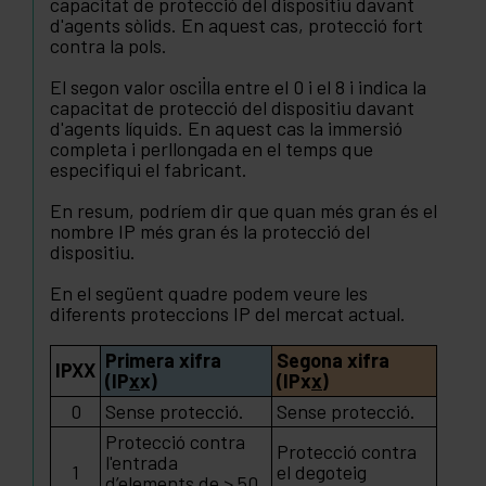
capacitat de protecció del dispositiu davant
d'agents sòlids. En aquest cas, protecció fort
contra la pols.
El segon valor oscil·la entre el 0 i el 8 i indica la
capacitat de protecció del dispositiu davant
d'agents líquids. En aquest cas la immersió
completa i perllongada en el temps que
especifiqui el fabricant.
En resum, podríem dir que quan més gran és el
nombre IP més gran és la protecció del
dispositiu.
En el següent quadre podem veure les
diferents proteccions IP del mercat actual.
Primera xifra
Segona xifra
IPXX
(IP
x
x)
(IPx
x
)
0
Sense protecció.
Sense protecció.
Protecció contra
Protecció contra
l'entrada
1
el degoteig
d’elements de > 50