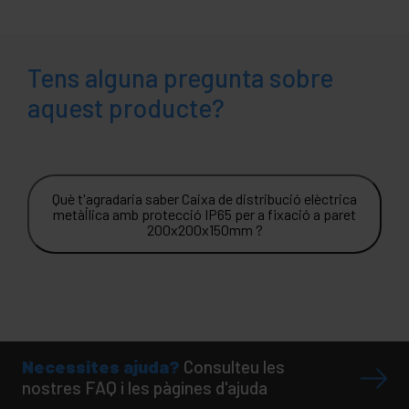
Tens alguna pregunta sobre
aquest producte?
Què t'agradaria saber Caixa de distribució elèctrica
metàl·lica amb protecció IP65 per a fixació a paret
200x200x150mm ?
Necessites ajuda?
Consulteu les
nostres FAQ i les pàgines d'ajuda