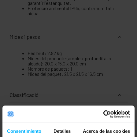
garantir l'estanquitat.
Protecció ambiental IP65, contra humitat i
aigua.
Mides i pesos
Pes brut: 2.92 kg
Mides del producte (ample x profunditat x
alçada): 20.0 x 15.0 x 20.0 cm
Nombre de paquets: 1
Mides del paquet: 21.5 x 21.5 x 16.5 cm
Classificació
Caixa distribució IP65 paret
Consentimiento
Detalles
Acerca de las cookies