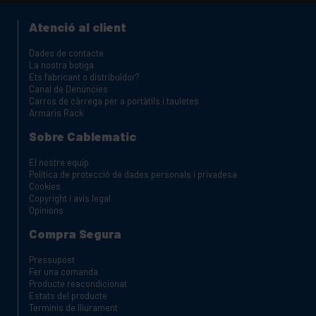
Atenció al client
Dades de contacte
La nostra botiga
Ets fabricant o distribuïdor?
Canal de Denúncies
Carros de càrrega per a portàtils i tauletes
Armaris Rack
Sobre Cablematic
El nostre equip
Política de protecció de dades personals i privadesa
Cookies
Copyright i avis legal
Opinions
Compra Segura
Pressupost
Fer una comanda
Producte reacondicionat
Estats del producte
Terminis de lliurament