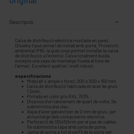
Descripció
Caixa de distribució elèctrica muntada en paret.
Disseny tipus armari de metall amb porta. Protecció
ambiental IP65, la qual cosa permet instal·lar la caixa
de distribució a l'exterior. Caixa totalment buida,
excepte una xapa de muntatge fixada al fons de
l'armari. Excel·lent qualitat i molt robust.
especificacions
Mida (alt x ample x fons): 200 x 200 x 150 mm.
Caixa de distribució fabricada en acer de gruix
1.2mm.
Pintada en color gris RAL 7035.
Disposa d'un tancament de quart de volta. Se
subministra una clau.
Xapa d'acer galvanitzat de 2 mm de gruix, per
al muntatge dels components elèctrics.
Perforació de 130x50mm per al pas de cables.
Se subministra tapa amb junta de goma.
Junta de goma a tot el perfil de la porta per