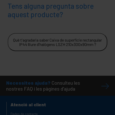
Tens alguna pregunta sobre
aquest producte?
Què t'agradaria saber Caixa de superfície rectangular
IP44 lliure d'halògens LSZH 210x300x90mm ?
Necessites ajuda?
Consulteu les
nostres FAQ i les pàgines d'ajuda
Atenció al client
Dades de contacte