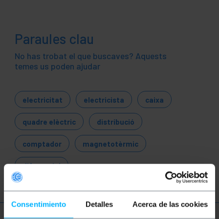
Paraules clau
No has trobat el que buscaves? Aquests
temes us poden ajudar
electricitat
electricista
caixa
quadre elèctric
distribució
comptador
magnetotèrmic
diferencial
Consentimiento
Detalles
Acerca de las cookies