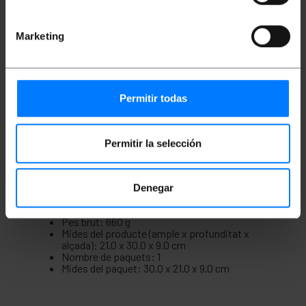
Protecció ambiental IP44 contra pols,
humitat i aigua.
Tancament de la tapa amb cargols. En els
Marketing
laterals disposa d'orificis pre-troquelats per a
tub de 22 a 44mm.
Fabricat en material plàstic ABS lliure de
alójenos, amb baixa emissió de fums i gasos
corrosius.
Ideal per allotjar i protegir connexions o
Permitir todas
mecanismes elèctrics.
Inclou cargols per fixar en paret i dues
premsaestopes de goma.
Permitir la selección
Mides i pesos
Denegar
Pes brut: 660 g
Mides del producte (ample x profunditat x
alçada): 21.0 x 30.0 x 9.0 cm
Nombre de paquets: 1
Mides del paquet: 30.0 x 21.0 x 9.0 cm