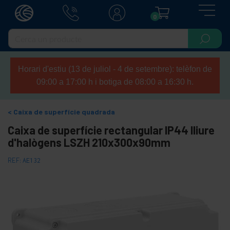
0
Horari d'estiu (13 de juliol - 4 de setembre): telèfon de
09:00 a 17:00 h i botiga de 08:00 a 16:30 h.
Caixa de superfície quadrada
Caixa de superfície rectangular IP44 lliure
d'halògens LSZH 210x300x90mm
REF:
AE132