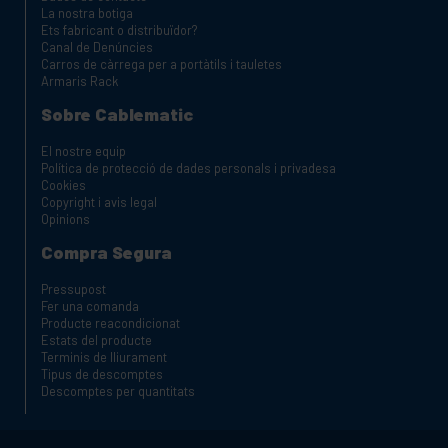
La nostra botiga
Ets fabricant o distribuïdor?
Canal de Denúncies
Carros de càrrega per a portàtils i tauletes
Armaris Rack
Sobre Cablematic
El nostre equip
Política de protecció de dades personals i privadesa
Cookies
Copyright i avis legal
Opinions
Compra Segura
Pressupost
Fer una comanda
Producte reacondicionat
Estats del producte
Terminis de lliurament
Tipus de descomptes
Descomptes per quantitats