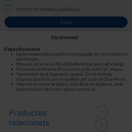
Accepto els
termes i condicions
.
Enviar
Més informació
Especificacions
Caixa estanca de superfície rectangular per a connexions
elèctriques.
Mesures de la caixa 210x300x90mm (ample x alt x llarg).
Protecció ambiental IP44 contra pols, humitat i aigua.
Tancament de la tapa amb cargols. En els laterals
disposa d'orificis pre-troquelats per a tub de 22 a 44mm.
Fabricat en material plàstic ABS lliure de alójenos, amb
baixa emissió de fums i gasos corrosius.
Productes
relacionats