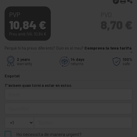
PVP
PVD
10,84
€
8,70
€
Preu amb IVA: 10,84
€
Perquè hi ha preus diferents? Quin és el meu?
Comprova la teva tarifa
2 years
14 days
100%
warranty
returns
safe
Esgotat
T'avisem quan torni a estar en estoc.
Email
Quantitat
Telèfon
Ho necessita de manera urgent?