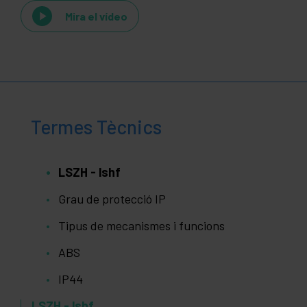
Mira el vídeo
Termes Tècnics
LSZH - lshf
Grau de protecció IP
Tipus de mecanismes i funcions
ABS
IP44
LSZH - lshf