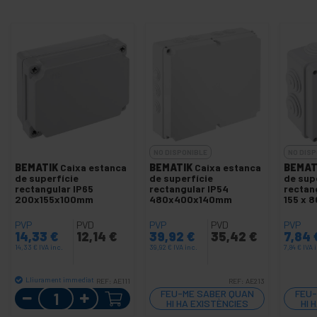
NO DISPONIBLE
NO DISP
BEMATIK
Caixa estanca
BEMATIK
Caixa estanca
BEMAT
de superfície
de superfície
de sup
rectangular IP65
rectangular IP54
rectan
200x155x100mm
480x400x140mm
155 x 
PVP
PVD
PVP
PVD
PVP
14,33
€
12,14
€
39,92
€
35,42
€
7,84
14,33
€
IVA inc.
39,92
€
IVA inc.
7,84
€
IVA 
Lliurament immediat
REF:
AE111
REF:
AE213
Quantitat
FEU-ME SABER QUAN
FEU-
HI HA EXISTÈNCIES
HI 