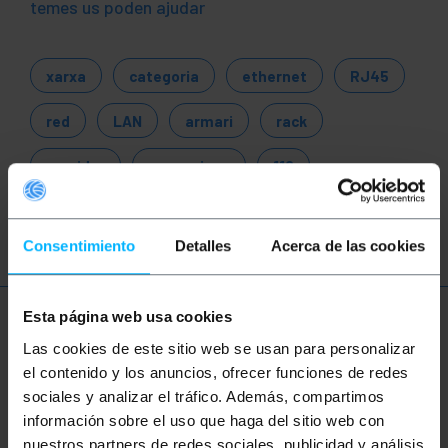
temes us poden ajudar
xarxa
categoria
ethernet
RJ45
red
LAN
armari
rack
servidor
connexions
110
Patch Pânel
Consentimiento
Detalles
Acerca de las cookies
Esta página web usa cookies
Més informació
Las cookies de este sitio web se usan para personalizar
el contenido y los anuncios, ofrecer funciones de redes
sociales y analizar el tráfico. Además, compartimos
Descripció
información sobre el uso que haga del sitio web con
nuestros partners de redes sociales, publicidad y análisis