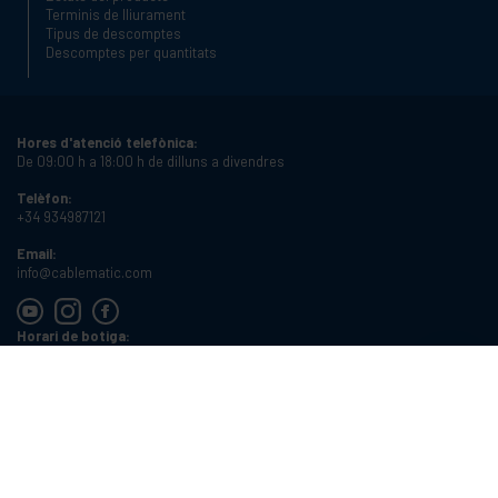
Terminis de lliurament
Tipus de descomptes
Descomptes per quantitats
Hores d'atenció telefònica:
De 09:00 h a 18:00 h de dilluns a divendres
Telèfon:
+34 934987121
Email:
info@cablematic.com
Horari de botiga:
De 08:00 h a 17:00 h de dilluns a divendres
Cablematic Dos Mil SLU, Santander 61, 08020 Barcelona, Espanya
NIF:
ES-B62231261