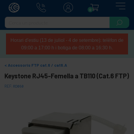
0
Horari d'estiu (13 de juliol - 4 de setembre): telèfon de
09:00 a 17:00 h i botiga de 08:00 a 16:30 h.
Accessoris FTP cat.6 / cat6.A
Keystone RJ45-Femella a TB110 (Cat.6 FTP)
REF:
RD060