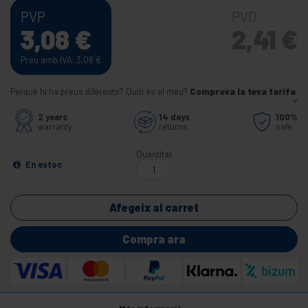
PVP
PVD
3,08
€
2,41
€
Preu amb IVA: 3,08
€
Perquè hi ha preus diferents? Quin és el meu?
Comprova la teva tarifa
2 years
14 days
100%
warranty
returns
safe
Quantitat
En estoc
Afegeix al carret
Compra ara