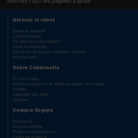
nostres FAQ i les pàgines d'ajuda
Atenció al client
Dades de contacte
La nostra botiga
Ets fabricant o distribuïdor?
Canal de Denúncies
Carros de càrrega per a portàtils i tauletes
Armaris Rack
Sobre Cablematic
El nostre equip
Política de protecció de dades personals i privadesa
Cookies
Copyright i avis legal
Opinions
Compra Segura
Pressupost
Fer una comanda
Producte reacondicionat
Estats del producte