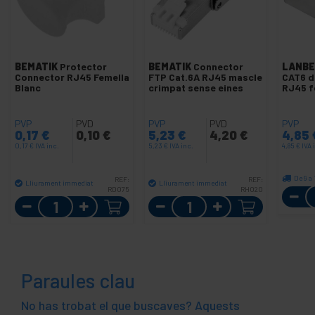
BEMATIK
Protector
BEMATIK
Connector
LANBE
Connector RJ45 Femella
FTP Cat.6A RJ45 mascle
CAT6 d
Blanc
crimpat sense eines
RJ45 f
PVP
PVD
PVP
PVD
PVP
0,17
€
0,10
€
5,23
€
4,20
€
4,85
0,17
€
IVA inc.
5,23
€
IVA inc.
4,85
€
IVA 
De 9 a 
REF:
REF:
Lliurament immediat
Lliurament immediat
RD075
RH020
Quantitat
Quantitat
Paraules clau
No has trobat el que buscaves? Aquests