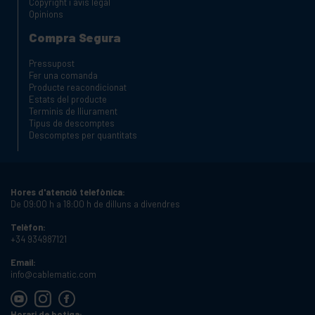
Copyright i avis legal
Opinions
Compra Segura
Pressupost
Fer una comanda
Producte reacondicionat
Estats del producte
Terminis de lliurament
Tipus de descomptes
Descomptes per quantitats
Hores d'atenció telefònica:
De 09:00 h a 18:00 h de dilluns a divendres
Telèfon:
+34 934987121
Email:
info@cablematic.com
Horari de botiga: