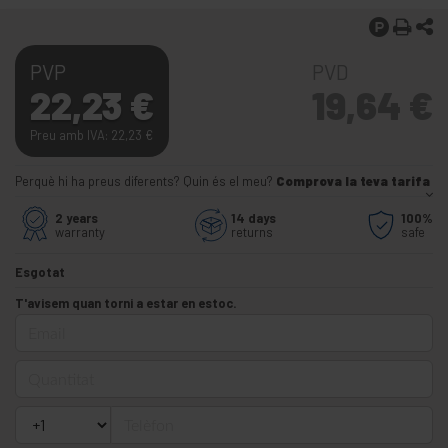
PVP
PVD
22,23
€
19,64
€
Preu amb IVA: 22,23
€
Perquè hi ha preus diferents? Quin és el meu?
Comprova la teva tarifa
2 years
14 days
100%
warranty
returns
safe
Esgotat
T'avisem quan torni a estar en estoc.
Email
Quantitat
Telèfon