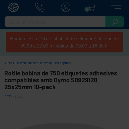
0
Horari d'estiu (13 de juliol - 4 de setembre): telèfon de
09:00 a 17:00 h i botiga de 08:00 a 16:30 h.
Rotlle etiquetes tèrmiques Dymo
Rotlle bobina de 750 etiquetes adhesives
compatibles amb Dymo S0929120
25x25mm 10-pack
REF:
KT006