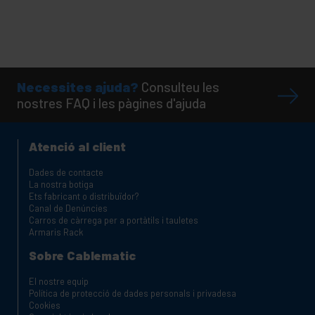
Necessites ajuda?
Consulteu les
nostres FAQ i les pàgines d'ajuda
Atenció al client
Dades de contacte
La nostra botiga
Ets fabricant o distribuïdor?
Canal de Denúncies
Carros de càrrega per a portàtils i tauletes
Armaris Rack
Sobre Cablematic
El nostre equip
Política de protecció de dades personals i privadesa
Cookies