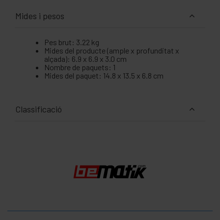
Mides i pesos
Pes brut: 3.22 kg
Mides del producte (ample x profunditat x
alçada): 6.9 x 6.9 x 3.0 cm
Nombre de paquets: 1
Mides del paquet: 14.8 x 13.5 x 6.8 cm
Classificació