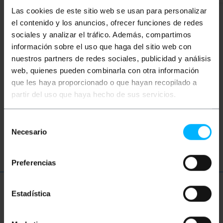
Las cookies de este sitio web se usan para personalizar
el contenido y los anuncios, ofrecer funciones de redes
sociales y analizar el tráfico. Además, compartimos
Paraules clau
información sobre el uso que haga del sitio web con
nuestros partners de redes sociales, publicidad y análisis
No has trobat el que buscaves? Aquests
web, quienes pueden combinarla con otra información
temes us poden ajudar
que les haya proporcionado o que hayan recopilado a
partir del uso que haya hecho de sus servicios.
dymo
labelwriter
turbo
duo
Selección
Necesario
de
twin
seiko
consentimiento
Preferencias
Més informació
Estadística