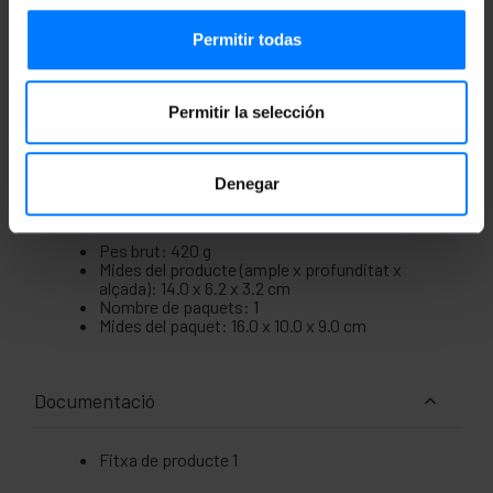
Es connecta directament a la xarxa elèctrica
220 VAC, 1.5A.
Permitir todas
Mida: 115 x 62.5 x 31 mm.
Es requereix separador (splitter) #RA23 per
poder separar posteriorment l'electricitat i les
dades.
Permitir la selección
Denegar
Mides i pesos
Pes brut: 420 g
Mides del producte (ample x profunditat x
alçada): 14.0 x 6.2 x 3.2 cm
Nombre de paquets: 1
Mides del paquet: 16.0 x 10.0 x 9.0 cm
Documentació
Fitxa de producte 1