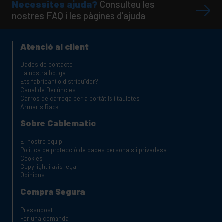
Necessites ajuda?
Consulteu les
nostres FAQ i les pàgines d'ajuda
Atenció al client
Dades de contacte
La nostra botiga
Ets fabricant o distribuïdor?
Canal de Denúncies
Carros de càrrega per a portàtils i tauletes
Armaris Rack
Sobre Cablematic
El nostre equip
Política de protecció de dades personals i privadesa
Cookies
Copyright i avis legal
Opinions
Compra Segura
Pressupost
Fer una comanda