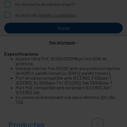
Ho necessita de manera urgent?
Accepto els
termes i condicions
.
Enviar
Més informació
Especificacions
Injector Ultra PoE 10/100/1000Mbps fins 60W de
potència.
Voltatge injectat fins 50VDC amb una potència màxima
de 60W (4 parells trenats) o 30W (2 parells trenats).
Port de xarxa compatible amb IEEE802.3 10Base-T,
IEEE802.3u 100Base-TX i IEEE802.3ab 1000Base-T.
Port PoE compatible amb estàndard IEEE802.3af i
IEEE802.3at.
Es connecta directament a la xarxa elèctrica 220 VAC,
1.5A.
Productes