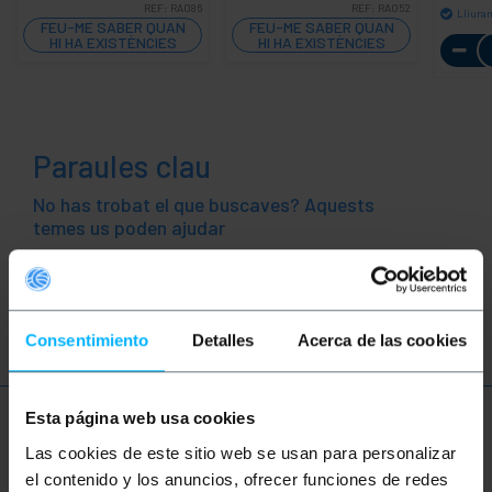
REF:
RA086
REF:
RA052
Lliura
FEU-ME SABER QUAN
FEU-ME SABER QUAN
HI HA EXISTÈNCIES
HI HA EXISTÈNCIES
Paraules clau
No has trobat el que buscaves? Aquests
temes us poden ajudar
Power over Ethernet
PoE
Ethernet
Consentimiento
Detalles
Acerca de las cookies
Esta página web usa cookies
Més informació
Las cookies de este sitio web se usan para personalizar
el contenido y los anuncios, ofrecer funciones de redes