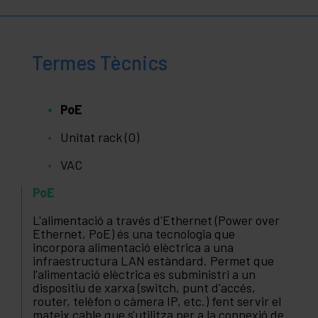
Termes Tècnics
PoE
Unitat rack (O)
VAC
PoE
L'alimentació a través d'Ethernet (Power over
Ethernet, PoE) és una tecnologia que
incorpora alimentació elèctrica a una
infraestructura LAN estàndard. Permet que
l'alimentació elèctrica es subministri a un
dispositiu de xarxa (switch, punt d'accés,
router, telèfon o càmera IP, etc.) fent servir el
mateix cable que s'utilitza per a la connexió de