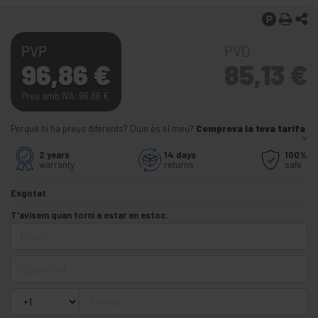
PVP
PVD
96,86
€
85,13
€
Preu amb IVA: 96,86
€
Perquè hi ha preus diferents? Quin és el meu?
Comprova la teva tarifa
2 years
14 days
100%
warranty
returns
safe
Esgotat
T'avisem quan torni a estar en estoc.
Email
Quantitat
Telèfon