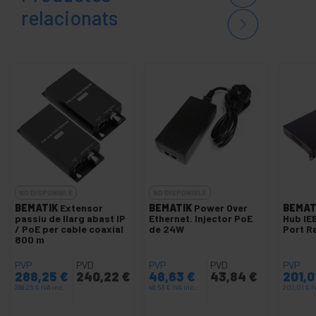
relacionats
NO DISPONIBLE
NO DISPONIBLE
BEMATIK
Extensor
BEMATIK
Power Over
BEMAT
passiu de llarg abast IP
Ethernet. Injector PoE
Hub IE
/ PoE per cable coaxial
de 24W
Port R
800 m
PVP
PVD
PVP
PVD
PVP
288,25
€
240,22
€
48,63
€
43,84
€
201,0
288,25
€
IVA inc.
48,63
€
IVA inc.
201,01
€
I