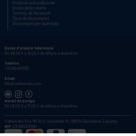
Producte reacondicionat
Estats del producte
Terminis de lliurament
Tipus de descomptes
Descomptes per quantitats
Hores d'atenció telefònica:
De 09:00 h a 18:00 h de dilluns a divendres
Telèfon:
+34 934987121
Email:
info@cablematic.com
Horari de botiga:
De 08:00 h a 17:00 h de dilluns a divendres
Cablematic Dos Mil SLU, Santander 61, 08020 Barcelona, Espanya
NIF:
ES-B62231261