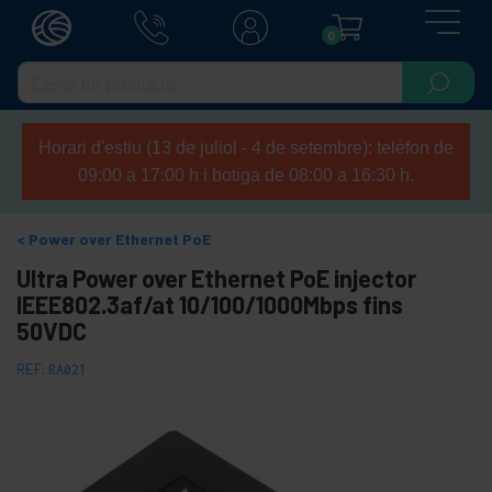
0
Horari d'estiu (13 de juliol - 4 de setembre): telèfon de
09:00 a 17:00 h i botiga de 08:00 a 16:30 h.
Power over Ethernet PoE
Ultra Power over Ethernet PoE injector
IEEE802.3af/at 10/100/1000Mbps fins
50VDC
REF:
RA021