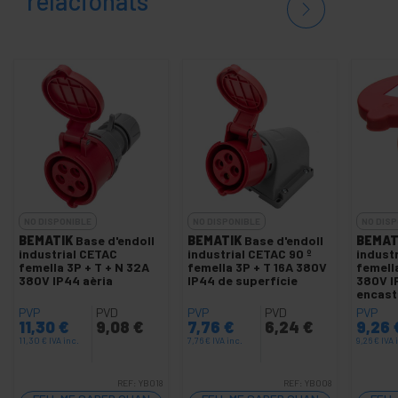
relacionats
NO DISPONIBLE
NO DISPONIBLE
NO DISP
BEMATIK
Base d'endoll
BEMATIK
Base d'endoll
BEMAT
industrial CETAC
industrial CETAC 90 º
indust
femella 3P + T + N 32A
femella 3P + T 16A 380V
femella
380V IP44 aèria
IP44 de superfície
380V I
encast
PVP
PVD
PVP
PVD
PVP
11,30
€
9,08
€
7,76
€
6,24
€
9,26
11,30
€
IVA inc.
7,76
€
IVA inc.
9,26
€
IVA 
REF:
YB018
REF:
YB008