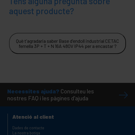
Tens alguna pregunta sobre
aquest producte?
Què t'agradaria saber Base d'endoll industrial CETAC
femella 3P + T + N 16A 480V IP44 per a encastar ?
Necessites ajuda?
Consulteu les
nostres FAQ i les pàgines d'ajuda
Atenció al client
Dades de contacte
La nostra botiga