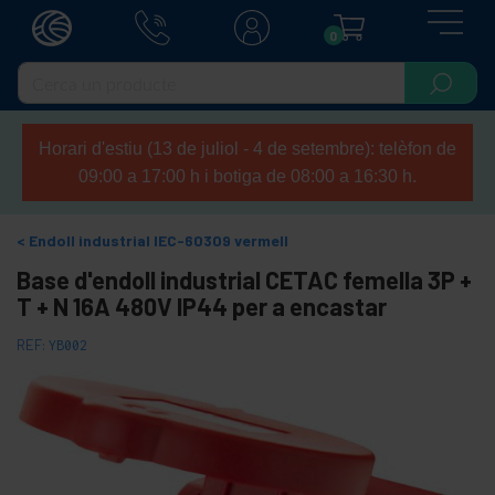
0
Horari d'estiu (13 de juliol - 4 de setembre): telèfon de
09:00 a 17:00 h i botiga de 08:00 a 16:30 h.
Endoll industrial IEC-60309 vermell
Base d'endoll industrial CETAC femella 3P +
T + N 16A 480V IP44 per a encastar
REF:
YB002