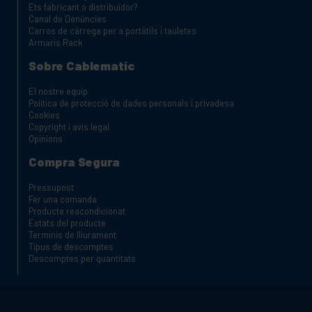
Ets fabricant o distribuïdor?
Canal de Denúncies
Carros de càrrega per a portàtils i tauletes
Armaris Rack
Sobre Cablematic
El nostre equip
Política de protecció de dades personals i privadesa
Cookies
Copyright i avis legal
Opinions
Compra Segura
Pressupost
Fer una comanda
Producte reacondicionat
Estats del producte
Terminis de lliurament
Tipus de descomptes
Descomptes per quantitats