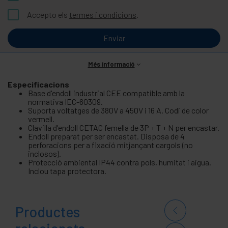
Accepto els
termes i condicions
.
Enviar
Més informació
Especificacions
Base d'endoll industrial CEE compatible amb la
normativa IEC-60309.
Suporta voltatges de 380V a 450V i 16 A. Codi de color
vermell.
Clavilla d'endoll CETAC femella de 3P + T + N per encastar.
Endoll preparat per ser encastat. Disposa de 4
perforacions per a fixació mitjançant cargols (no
inclosos).
Protecció ambiental IP44 contra pols, humitat i aigua.
Inclou tapa protectora.
Productes