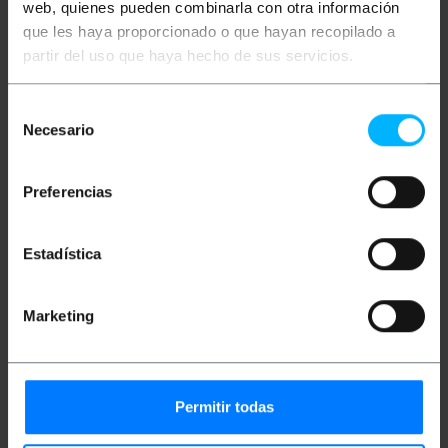
web, quienes pueden combinarla con otra información
normativa IEC-60309.
Suporta voltatges de 380V a 450V i 16 A. Codi
que les haya proporcionado o que hayan recopilado a
de color vermell.
partir del uso que haya hecho de sus servicios.
Clavilla d'endoll CETAC femella de 3P + T + N
per encastar.
Endoll preparat per ser encastat. Disposa de 4
Selección
perforacions per a fixació mitjançant cargols
(no inclosos).
Necesario
de
Protecció ambiental IP44 contra pols,
consentimiento
humitat i aigua. Inclou tapa protectora.
Fabricat en plàstic PVC de primera qualitat.
Preferencias
Contactes de llautó niquelat anticorrosió.
Estadística
Mides i pesos
Marketing
Pes brut: 160 g
Mides del producte (ample x profunditat x
alçada): 8.5 x 8.0 x 7.5 cm
Nombre de paquets: 1
Mides del paquet: 9.0 x 8.0 x 7.5 cm
Permitir todas