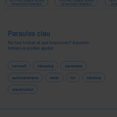
FEU-ME SABER QUAN
FEU-ME SABER QUAN
FEU-
HI HA EXISTÈNCIES
HI HA EXISTÈNCIES
HI 
Paraules clau
No has trobat el que buscaves? Aquests
temes us poden ajudar
vermell
càmping
caravana
autocaravana
veler
iot
nàutica
electricitat