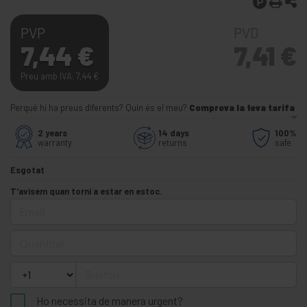
PVP
PVD
7,44
€
7,41
€
Preu amb IVA: 7,44
€
Perquè hi ha preus diferents? Quin és el meu?
Comprova la teva tarifa
2 years
14 days
100%
warranty
returns
safe
Esgotat
T'avisem quan torni a estar en estoc.
Email
Quantitat
Telèfon
Ho necessita de manera urgent?