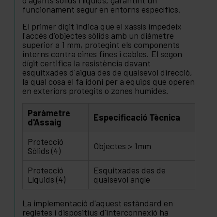
d'agents sòlids i líquids, garantint un
funcionament segur en entorns específics.
El primer dígit indica que el xassís impedeix
l'accés d'objectes sòlids amb un diàmetre
superior a 1 mm, protegint els components
interns contra eines fines i cables. El segon
dígit certifica la resistència davant
esquitxades d'aigua des de qualsevol direcció,
la qual cosa el fa idoni per a equips que operen
en exteriors protegits o zones humides.
Paràmetre
Especificació Tècnica
d'Assaig
Protecció
Objectes > 1mm
Sòlids (4)
Protecció
Esquitxades des de
Líquids (4)
qualsevol angle
La implementació d'aquest estàndard en
regletes i dispositius d'interconnexió ha