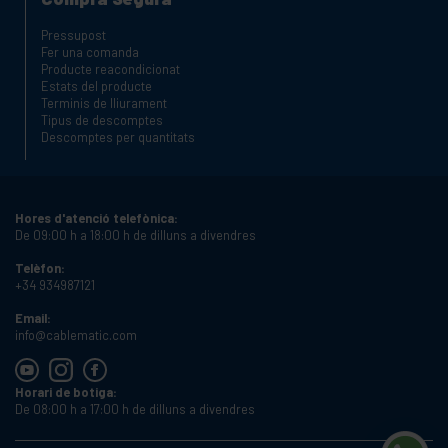
Pressupost
Fer una comanda
Producte reacondicionat
Estats del producte
Terminis de lliurament
Tipus de descomptes
Descomptes per quantitats
Hores d'atenció telefònica:
De 09:00 h a 18:00 h de dilluns a divendres
Telèfon:
+34 934987121
Email:
info@cablematic.com
Horari de botiga:
De 08:00 h a 17:00 h de dilluns a divendres