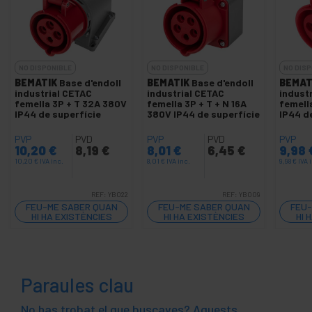
NO DISPONIBLE
NO DISPONIBLE
NO DISP
BEMATIK
Base d'endoll
BEMATIK
Base d'endoll
BEMAT
industrial CETAC
industrial CETAC
indust
femella 3P + T 32A 380V
femella 3P + T + N 16A
femell
IP44 de superfície
380V IP44 de superfície
IP44 d
PVP
PVD
PVP
PVD
PVP
10,20
€
8,19
€
8,01
€
6,45
€
9,98
10,20
€
IVA inc.
8,01
€
IVA inc.
9,98
€
IVA 
REF:
YB022
REF:
YB009
FEU-ME SABER QUAN
FEU-ME SABER QUAN
FEU-
HI HA EXISTÈNCIES
HI HA EXISTÈNCIES
HI 
Paraules clau
No has trobat el que buscaves? Aquests