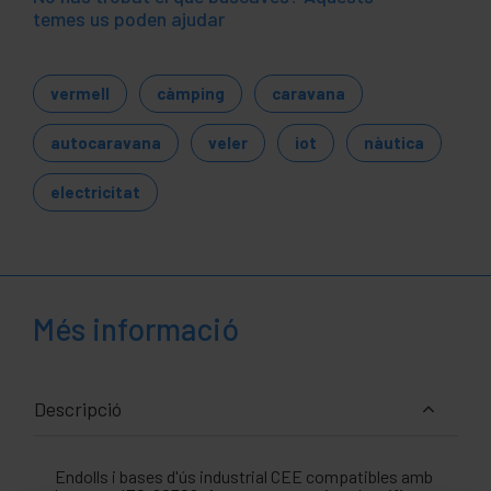
temes us poden ajudar
vermell
càmping
caravana
autocaravana
veler
iot
nàutica
electricitat
Més informació
Descripció
Endolls i bases d'ús industrial CEE compatibles amb