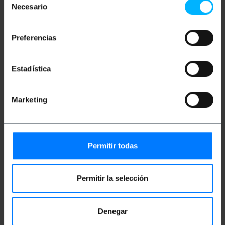
Necesario
de
Mides i pesos
consentimiento
Preferencias
Pes brut: 140 g
Mides del producte (ample x profunditat x
alçada): 14.0 x 7.0 x 6.4 cm
Estadística
Nombre de paquets: 1
Mides del paquet: 14.0 x 7.5 x 6.2 cm
Marketing
Documentació
Fitxa de producte 1
Permitir todas
Classificació
Permitir la selección
Denegar