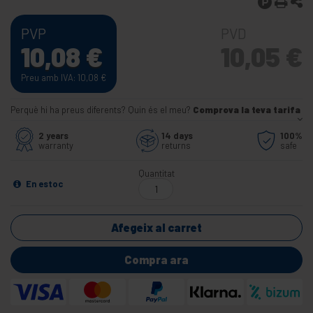
PVP
PVD
10,08
€
10,05
€
Preu amb IVA: 10,08
€
Perquè hi ha preus diferents? Quin és el meu?
Comprova la teva tarifa
2 years
14 days
100%
warranty
returns
safe
Quantitat
En estoc
Afegeix al carret
Compra ara