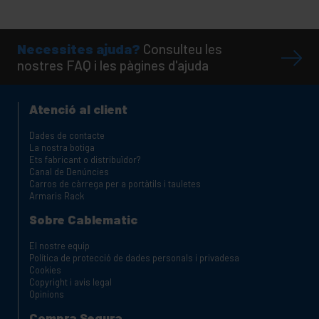
Necessites ajuda?
Consulteu les
nostres FAQ i les pàgines d'ajuda
Atenció al client
Dades de contacte
La nostra botiga
Ets fabricant o distribuïdor?
Canal de Denúncies
Carros de càrrega per a portàtils i tauletes
Armaris Rack
Sobre Cablematic
El nostre equip
Política de protecció de dades personals i privadesa
Cookies
Copyright i avis legal
Opinions
Compra Segura