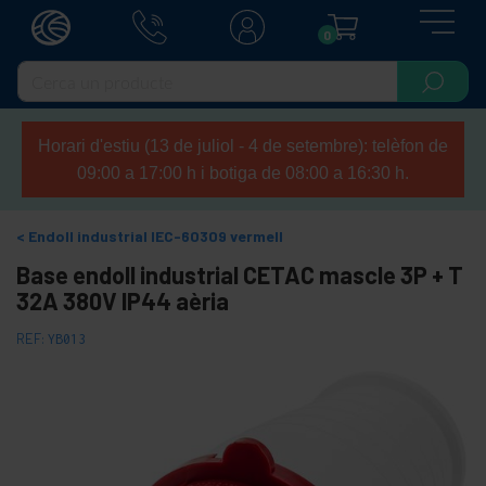
0
Horari d'estiu (13 de juliol - 4 de setembre): telèfon de
09:00 a 17:00 h i botiga de 08:00 a 16:30 h.
Endoll industrial IEC-60309 vermell
Base endoll industrial CETAC mascle 3P + T
32A 380V IP44 aèria
REF:
YB013