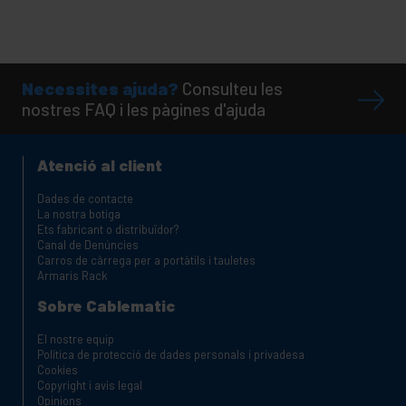
Necessites ajuda?
Consulteu les
nostres FAQ i les pàgines d'ajuda
Atenció al client
Dades de contacte
La nostra botiga
Ets fabricant o distribuïdor?
Canal de Denúncies
Carros de càrrega per a portàtils i tauletes
Armaris Rack
Sobre Cablematic
El nostre equip
Política de protecció de dades personals i privadesa
Cookies
Copyright i avis legal
Opinions