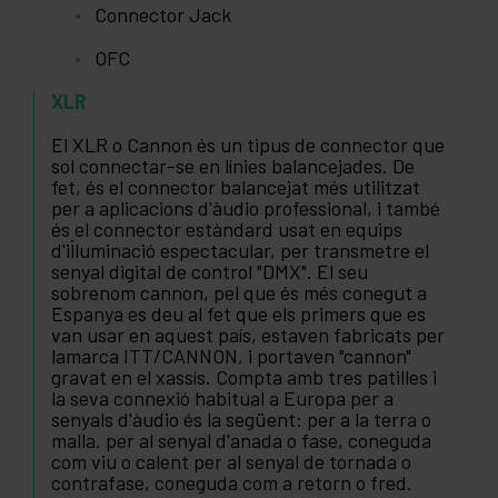
Connector Jack
OFC
XLR
El XLR o Cannon és un tipus de connector que
sol connectar-se en línies balancejades. De
fet, és el connector balancejat més utilitzat
per a aplicacions d'àudio professional, i també
és el connector estàndard usat en equips
d'il·luminació espectacular, per transmetre el
senyal digital de control "DMX". El seu
sobrenom cannon, pel que és més conegut a
Espanya es deu al fet que els primers que es
van usar en aquest país, estaven fabricats per
lamarca ITT/CANNON, i portaven "cannon"
gravat en el xassís. Compta amb tres patilles i
la seva connexió habitual a Europa per a
senyals d'àudio és la següent: per a la terra o
malla. per al senyal d'anada o fase, coneguda
com viu o calent per al senyal de tornada o
contrafase, coneguda com a retorn o fred.