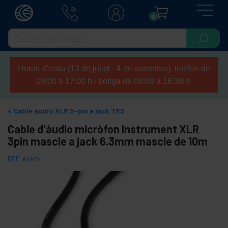
0
Horari d'estiu (13 de juliol - 4 de setembre): telèfon de
09:00 a 17:00 h i botiga de 08:00 a 16:30 h.
Cable àudio XLR 3-pin a jack TRS
Cable d'àudio micròfon instrument XLR
3pin mascle a jack 6.3mm mascle de 10m
REF:
AX045