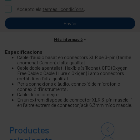
Accepto els
termes i condicions
.
Enviar
Més informació
Especificacions
Cable d'àudio basat en connectors XLR de 3-pin (també
anomenat Cannon) d'alta qualitat.
Cable doble apantallat, flexible (silicona), OFC (Oxygen
Free Cable o Cable Lliure d'Oxigen) i amb connectors
metàl · lics d'alta qualitat.
Per a connexions d'àudio, connexió de micròfon o
connexió d'instruments.
Cable de color negre.
En un extrem disposa de connector XLR 3-pin mascle, i
en l'altre extrem de connector jack 6.3mm mico mascle.
Productes