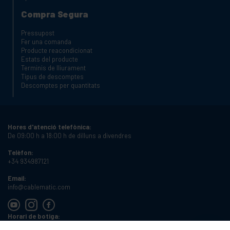
Compra Segura
Pressupost
Fer una comanda
Producte reacondicionat
Estats del producte
Terminis de lliurament
Tipus de descomptes
Descomptes per quantitats
Hores d'atenció telefònica:
De 09:00 h a 18:00 h de dilluns a divendres
Telèfon:
+34 934987121
Email:
info@cablematic.com
Horari de botiga:
De 08:00 h a 17:00 h de dilluns a divendres