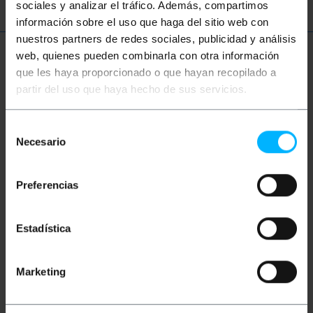
sociales y analizar el tráfico. Además, compartimos
información sobre el uso que haga del sitio web con
nuestros partners de redes sociales, publicidad y análisis
web, quienes pueden combinarla con otra información
Més informació
que les haya proporcionado o que hayan recopilado a
partir del uso que haya hecho de sus servicios.
Descripció
Selección
Necesario
de
Cable d'àudio basat en connectors XLR de 3-pin
consentimiento
(també anomenat Cannon) d'alta qualitat. Cable
doble apantallat, flexible (silicona), OFC (Oxygen Free
Preferencias
Cable o Cable Lliure d'Oxigen) i amb connectors
metàl · lics d'alta qualitat. Per a connexions d'àudio,
connexió de micròfon o connexió d'instruments.
Estadística
Cable de color negre. En un extrem disposa de
connector XLR 3-pin mascle, i en l'altre extrem de
connector jack 6.3mm mico mascle. longitud del
cable de 10m.
Marketing
Mides i pesos