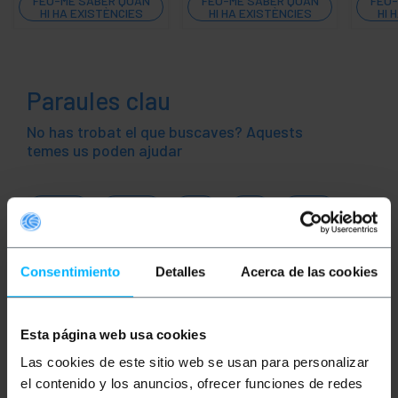
FEU-ME SABER QUAN
FEU-ME SABER QUAN
FEU-
HI HA EXISTÈNCIES
HI HA EXISTÈNCIES
HI 
Paraules clau
No has trobat el que buscaves? Aquests
temes us poden ajudar
àudio
vídeo
TV
so
RCA
CVBS
altaveu
DMX
DMX 512
Consentimiento
Detalles
Acerca de las cookies
DMX512
XLR
XLR3
música
control
discoteca
efectes especials
Esta página web usa cookies
Las cookies de este sitio web se usan para personalizar
fx
el contenido y los anuncios, ofrecer funciones de redes