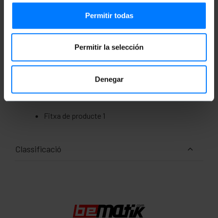
Permitir todas
Pes brut: 516 g
Mides del producte (ample x profunditat x
alçada): 25.0 x 19.0 x 4.0 cm
Permitir la selección
Nombre de paquets: 1
Mides del paquet: 25.0 x 19.0 x 4.0 cm
Denegar
Documentació
Fitxa de producte 1
Classificació