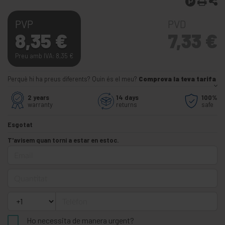
PVP
PVD
8,35
€
7,33
€
Preu amb IVA: 8,35
€
Perquè hi ha preus diferents? Quin és el meu?
Comprova la teva tarifa
2 years
14 days
100%
warranty
returns
safe
Esgotat
T'avisem quan torni a estar en estoc.
Email
Quantitat
Telèfon
Ho necessita de manera urgent?