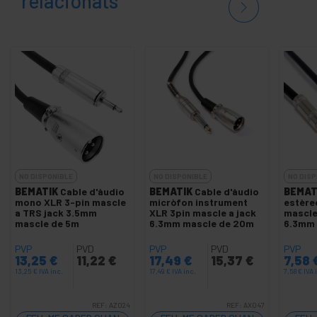
relacionats
NO DISPONIBLE
NO DISPONIBLE
NO DISP
BEMATIK
Cable d'àudio
BEMATIK
Cable d'àudio
BEMAT
mono XLR 3-pin mascle
micròfon instrument
estère
a TRS jack 3.5mm
XLR 3pin mascle a jack
mascle
mascle de 5m
6.3mm mascle de 20m
6.3mm 
PVP
PVD
PVP
PVD
PVP
13,25
€
11,22
€
17,49
€
15,37
€
7,58
13,25
€
IVA inc.
17,49
€
IVA inc.
7,58
€
IVA 
REF:
AZ024
REF:
AX047