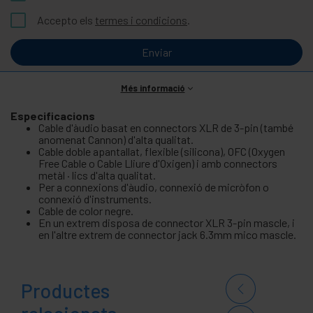
Accepto els
termes i condicions
.
Enviar
Més informació
Especificacions
Cable d'àudio basat en connectors XLR de 3-pin (també
anomenat Cannon) d'alta qualitat.
Cable doble apantallat, flexible (silicona), OFC (Oxygen
Free Cable o Cable Lliure d'Oxigen) i amb connectors
metàl · lics d'alta qualitat.
Per a connexions d'àudio, connexió de micròfon o
connexió d'instruments.
Cable de color negre.
En un extrem disposa de connector XLR 3-pin mascle, i
en l'altre extrem de connector jack 6.3mm mico mascle.
Productes