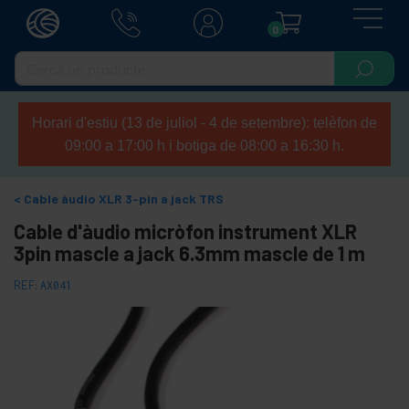
0
Horari d'estiu (13 de juliol - 4 de setembre): telèfon de
09:00 a 17:00 h i botiga de 08:00 a 16:30 h.
Cable àudio XLR 3-pin a jack TRS
Cable d'àudio micròfon instrument XLR
3pin mascle a jack 6.3mm mascle de 1 m
REF:
AX041