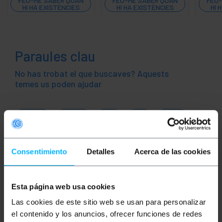
FEU-ME SABER QUAN
FEU-ME SABER QUAN
FEU-
HI HA EXISTÈNCIES
HI HA EXISTÈNCIES
HI 
Paraules clau
No has trobat el que buscaves? Aquests
temes us poden ajudar
àudio
vídeo
TV
so
RCA
CVBS
altaveu
DMX
DMX 512
Consentimiento
Detalles
Acerca de las cookies
DMX512
XLR
XLR3
música
control
discoteca
efectes especials
Esta página web usa cookies
Las cookies de este sitio web se usan para personalizar
fx
el contenido y los anuncios, ofrecer funciones de redes