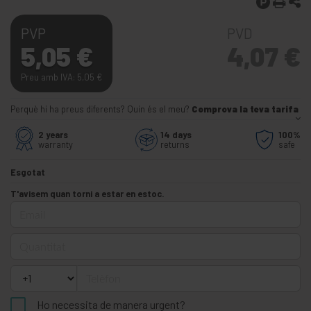
PVP
PVD
5,05
€
4,07
€
Preu amb IVA: 5,05
€
Perquè hi ha preus diferents? Quin és el meu?
Comprova la teva tarifa
2 years
14 days
100%
warranty
returns
safe
Esgotat
T'avisem quan torni a estar en estoc.
Email
Quantitat
Telèfon
Ho necessita de manera urgent?