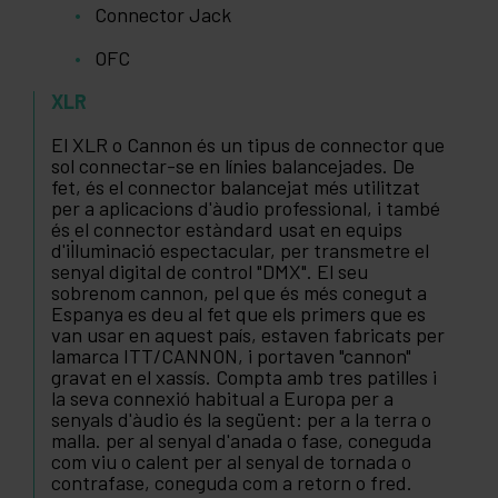
Connector Jack
OFC
XLR
El XLR o Cannon és un tipus de connector que
sol connectar-se en línies balancejades. De
fet, és el connector balancejat més utilitzat
per a aplicacions d'àudio professional, i també
és el connector estàndard usat en equips
d'il·luminació espectacular, per transmetre el
senyal digital de control "DMX". El seu
sobrenom cannon, pel que és més conegut a
Espanya es deu al fet que els primers que es
van usar en aquest país, estaven fabricats per
lamarca ITT/CANNON, i portaven "cannon"
gravat en el xassís. Compta amb tres patilles i
la seva connexió habitual a Europa per a
senyals d'àudio és la següent: per a la terra o
malla. per al senyal d'anada o fase, coneguda
com viu o calent per al senyal de tornada o
contrafase, coneguda com a retorn o fred.