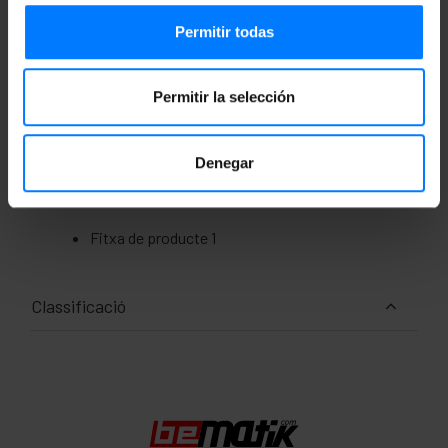
Permitir todas
Pes brut: 100 g
Mides del producte (ample x profunditat x
alçada): 19.0 x 17.0 x 1.8 cm
Permitir la selección
Nombre de paquets: 1
Mides del paquet: 19.0 x 17.0 x 1.8 cm
Denegar
Documentació
Fitxa de producte 1
Classificació