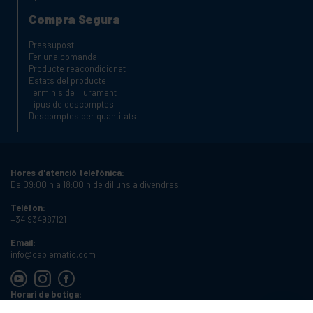
Compra Segura
Pressupost
Fer una comanda
Producte reacondicionat
Estats del producte
Terminis de lliurament
Tipus de descomptes
Descomptes per quantitats
Hores d'atenció telefònica:
De 09:00 h a 18:00 h de dilluns a divendres
Telèfon:
+34 934987121
Email:
info@cablematic.com
Horari de botiga:
De 08:00 h a 17:00 h de dilluns a divendres