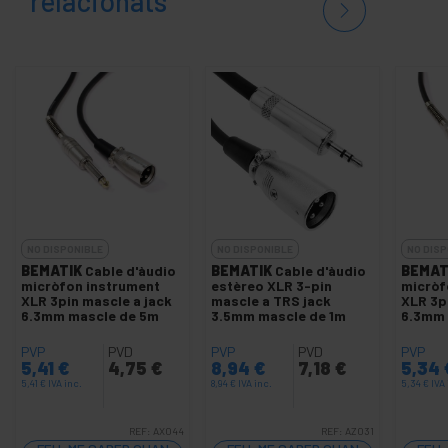
relacionats
NO DISPONIBLE
NO DISPONIBLE
NO DISP
BEMATIK
Cable d'àudio
BEMATIK
Cable d'àudio
BEMAT
micròfon instrument
estèreo XLR 3-pin
micròf
XLR 3pin mascle a jack
mascle a TRS jack
XLR 3pi
6.3mm mascle de 5m
3.5mm mascle de 1m
6.3mm 
PVP
PVD
PVP
PVD
PVP
5,41
€
4,75
€
8,94
€
7,18
€
5,34
5,41
€
IVA inc.
8,94
€
IVA inc.
5,34
€
IVA 
REF:
AX044
REF:
AZ031