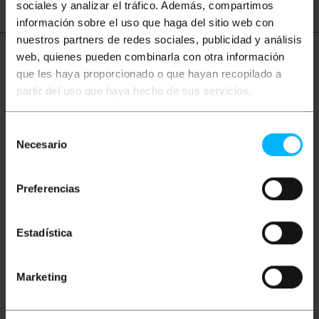
sociales y analizar el tráfico. Además, compartimos
información sobre el uso que haga del sitio web con
nuestros partners de redes sociales, publicidad y análisis
web, quienes pueden combinarla con otra información
Més informació
que les haya proporcionado o que hayan recopilado a
partir del uso que haya hecho de sus servicios.
Descripció
Selección
Necesario
de
Cable d'àudio basat en connectors XLR de 3-pin
consentimiento
(també anomenat Cannon) d'alta qualitat. Cable
doble apantallat, flexible (silicona), OFC (Oxygen Free
Preferencias
Cable o Cable Lliure d'Oxigen) i amb connectors
metàl · lics d'alta qualitat. Per a connexions d'àudio,
connexió de micròfon o connexió d'instruments.
Estadística
Cable de color negre. En un extrem disposa de
connector XLR 3-pin mascle, i en l'altre extrem de
connector jack 6.3mm mico mascle. longitud del
cable d'1m.
Marketing
Mides i pesos