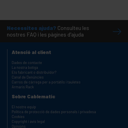
Necessites ajuda?
Consulteu les
nostres FAQ i les pàgines d'ajuda
Atenció al client
Dades de contacte
La nostra botiga
Ets fabricant o distribuïdor?
Canal de Denúncies
Carros de càrrega per a portàtils i tauletes
Armaris Rack
Sobre Cablematic
El nostre equip
Política de protecció de dades personals i privadesa
Cookies
Copyright i avis legal
Opinions