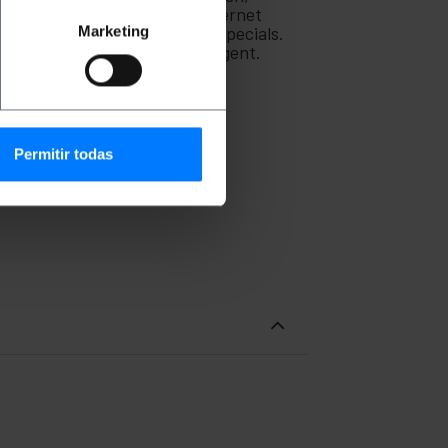
que requereixi connexió a internet
kits transmissors de vídeo especials.
Marketing
acord amb la normativa més exigent.
Permitir todas