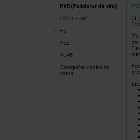
PVC (Policlorur de vinil)
PVC
LSZH - lshf
EL 
Pod
Hz
Ríg
per
PoE
Fle
med
RJ45
Aqu
Categories cables de
pro
xarxa
Ent