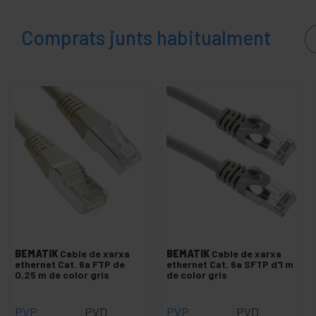
Roseta FTP cat.6
Comprats junts habitualment
+
Cable de xarxa FTP cat.6 LSHF
+
Cable de xarxa SFTP cat.6A LSHF
+
Cable de xarxa SFTP cat.7 lshf
+
Cable de red SFTP cat.8 LSHF
+
Cable de xarxa SSTP cat.7
+
Cable de xarxa UTP cat.5e
+
Cable de xarxa UTP cat.6 / cat.6A
+
Cable de xarxa UTP cat.6 LSHF
Cables i connectors varis
Eina per a cable LAN
BEMATIK
Cable de xarxa
BEMATIK
Cable de xarxa
+
Patch panel configurable
ethernet Cat. 6a FTP de
ethernet Cat. 6a SFTP d'1 m
0,25 m de color gris
de color gris
+
Concentrador de xarxa ethernet
+
Conversor de UTP a fibra òptica
PVP
PVD
PVP
PVD