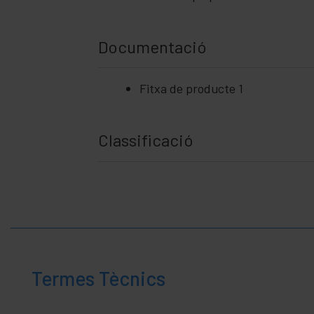
+
empresa
Temps
+
de
Documentació
lleure
+
Àrea
Mèdica
Fitxa de producte 1
Classificació
Termes Tècnics