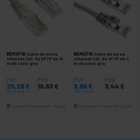
Cable FTP cat.6 groc
Cable FTP cat.6 blau
Cable FTP cat.6 blanc
Cable FTP cat.6 gris
Cable FTP cat.6 taronja
BEMATIK
Cable de xarxa
BEMATIK
Cable de xarxa
Cable FTP cat.6 negre
ethernet Cat. 6a SFTP de 15
ethernet Cat. 6a SFTP de 2
m de color gris
m de color gris
Cable FTP cat.6 vermell
Cable FTP cat.6 verd
PVP
PVD
PVP
PVD
Cable FTP cat.6A groc
20,28
€
16,63
€
3,96
€
3,44
€
Cable FTP cat.6A blau
20,28
€
IVA inc.
3,96
€
IVA inc.
Cable FTP cat.6A blanc
Lliurament immediat
Lliurament immediat
REF:
RU069
REF:
RU064
Cable FTP cat.6A gris
Quantitat
Quantitat
Cable FTP cat.6A negre
Cable FTP cat.6A vermell
Cable FTP cat.6A verd