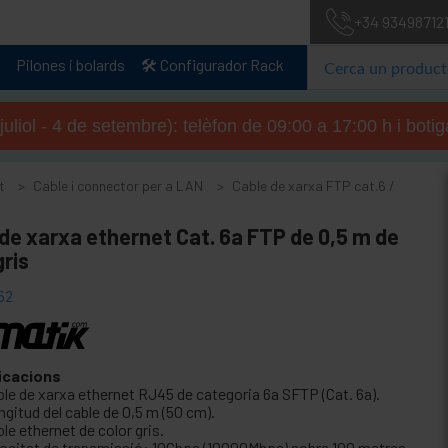
+34 93498712
Pilones i bolards
🛠️ Configurador Rack
 juliol - 4 de setembre): telèfon de 09:00 a 17:00 h i boti
t
Cable i connector per a LAN
Cable de xarxa FTP cat.6 /
de xarxa ethernet Cat. 6a FTP de 0,5 m de
gris
62
icacions
ble de xarxa ethernet RJ45 de categoria 6a SFTP (Cat. 6a).
gitud del cable de 0,5 m (50 cm).
le ethernet de color gris.
locitat de transmissió: 10Gbps (10000Mbps) sobre 100 metres.