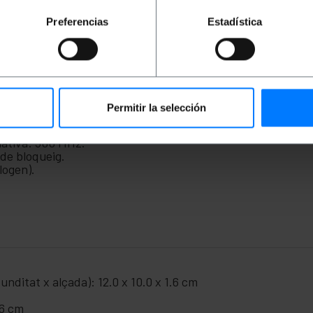
er Over Ethernet), centre de dades i qualsevol dispositiu 
er utilitzats per a la transmissió de vídeo juntament amb 
Preferencias
Estadística
ctiu de reduir al màxim les interferències elèctriques i d'
 categoria 6a SFTP (Cat. 6a).
cm).
Permitir la selección
s (10000Mbps) sobre 100 metres.
ativa: 500 MHz.
de bloqueig.
logen).
nditat x alçada): 12.0 x 10.0 x 1.6 cm
.6 cm