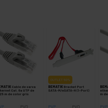
OUTLET
50%
EMATIK
Cable de xarxa
BEMATIK
Bracket Port
BEM
hernet Cat. 6a UTP de
SATA-M/eSATA-H (1-Port)
ethe
25 m de color gris
m de
VP
PVD
PVP
PVD
PVP