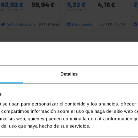
63,92
€
59,94
€
5,32
€
4,16
€
2
63,92
€
IVA inc.
5,32
€
IVA inc.
2,
De 3 a 5 dies hàbils
Lliurament immediat
REF:
RD046
REF:
RU065
Quantitat
Quantitat
Detalles
s
b se usan para personalizar el contenido y los anuncios, ofrecer
s, compartimos información sobre el uso que haga del sitio web 
oria 6a SFTP (Cat.6a) de 0,5 m (50 cm) i de color gris que 
 análisis web, quienes pueden combinarla con otra información q
muntat amb una coberta de PVC que actua com a aïllant. Id
r del uso que haya hecho de sus servicios.
rmet interconnectar dispositius que disposin de connexió e
ts d'accés, servidors, discos durs en format NAS i electrò