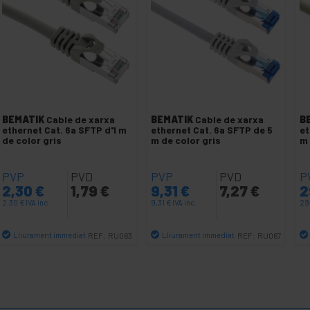
BEMATIK
Cable de xarxa
BEMATIK
Cable de xarxa
B
ethernet Cat. 6a SFTP d'1 m
ethernet Cat. 6a SFTP de 5
et
de color gris
m de color gris
m 
PVP
PVD
PVP
PVD
P
2,30
€
1,79
€
9,31
€
7,27
€
2
2,30
€
IVA inc.
9,31
€
IVA inc.
29
Lliurament immediat
Lliurament immediat
REF:
RU063
REF:
RU067
Quantitat
Quantitat