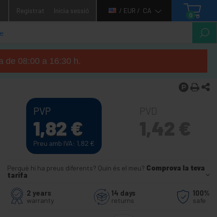
1
Registrat
Inicia sessió
/ EUR /
CA
0
ga de 08:00 a 16:30 h.
PVP
PVD
1,82
€
1,42
€
Preu amb IVA: 1,82
€
Perquè hi ha preus diferents? Quin és el meu?
Comprova la teva
tarifa
2 years
14 days
100%
warranty
returns
safe