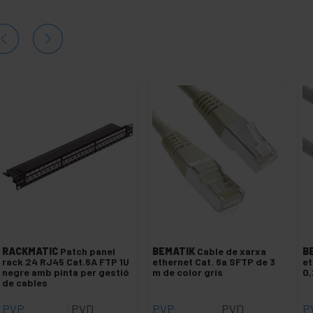
RACKMATIC
Patch panel
BEMATIK
Cable de xarxa
B
rack 24 RJ45 Cat.6A FTP 1U
ethernet Cat. 6a SFTP de 3
et
negre amb pinta per gestió
m de color gris
0,
de cables
PVP
PVD
PVP
PVD
P