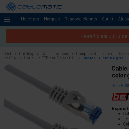
Novetats
Marques
Reacondicionats
Outlet
Ajuda
Cables
-
i
Horari d'estiu (13 de
xarxes
+
Accessoris SATA SAS M.2 SSD HDD
Inici
Catàleg
Cables i xarxes
Components de xarxa etherne
+
Accessoris i targetes FireWire
cat6.A
Latiguillo FTP cat.6 / cat.6A
Cable FTP cat.6A gris
+
Adaptador i accessoris ATA IDE
Cable 
+
color 
Adaptador i accessoris Bluetooth
+
Adaptador i targeta port paral · lel
REF:
RU0
+
Adaptador i targeta port sèrie
+
cable BCC
+
Especif
Cable i adaptador MIDI
Ca
+
Cables USB i accessoris USB
Lon
Cab
+
Cables de xarxa per a CISCO
Ve