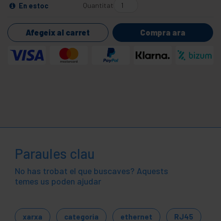
Quantitat
En estoc
Afegeix al carret
Compra ara
Paraules clau
No has trobat el que buscaves? Aquests
temes us poden ajudar
xarxa
categoria
ethernet
RJ45