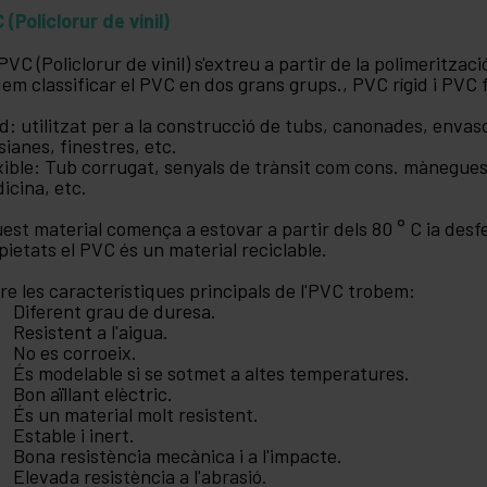
 (Policlorur de vinil)
PVC (Policlorur de vinil) s'extreu a partir de la polimeritzac
em classificar el PVC en dos grans grups., PVC rígid i PVC f
id: utilitzat per a la construcció de tubs, canonades, envas
sianes, finestres, etc.
xible: Tub corrugat, senyals de trànsit com cons. mànegues 
icina, etc.
est material comença a estovar a partir dels 80 ° C ia desfer
pietats el PVC és un material reciclable.
re les característiques principals de l'PVC trobem:
Diferent grau de duresa.
Resistent a l'aigua.
No es corroeix.
És modelable si se sotmet a altes temperatures.
Bon aïllant elèctric.
És un material molt resistent.
Estable i inert.
Bona resistència mecànica i a l'impacte.
Elevada resistència a l'abrasió.