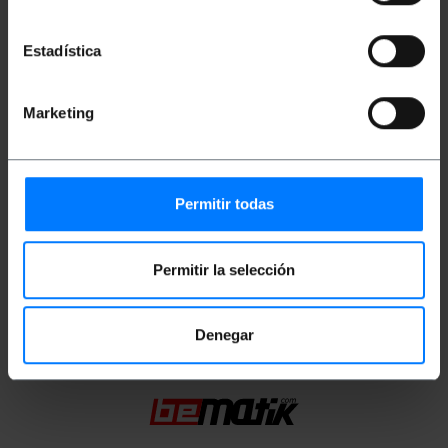
MHz.
Connectors RJ45 amb pestanya de bloqueig.
Estadística
Mides i pesos
Marketing
Pes brut: 600 g
Mides del producte (ample x profunditat x
alçada): 18.0 x 18.0 x 7.0 cm
Nombre de paquets: 1
Permitir todas
Mides del paquet: 18.0 x 18.0 x 18.0 cm
Permitir la selección
Classificació
Denegar