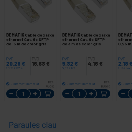
BEMATIK
Cable de xarxa
BEMATIK
Cable de xarxa
BEMAT
ethernet Cat. 6a SFTP
ethernet Cat. 6a SFTP
ethern
de 15 m de color gris
de 3 m de color gris
0,25 m 
PVP
PVD
PVP
PVD
PVP
20,28
€
16,63
€
5,32
€
4,16
€
2,18
20,28
€
IVA inc.
5,32
€
IVA inc.
2,18
€
IVA 
REF:
REF:
Lliurament immediat
Lliurament immediat
Lliura
RU069
RU065
Quantitat
Quantitat
Paraules clau