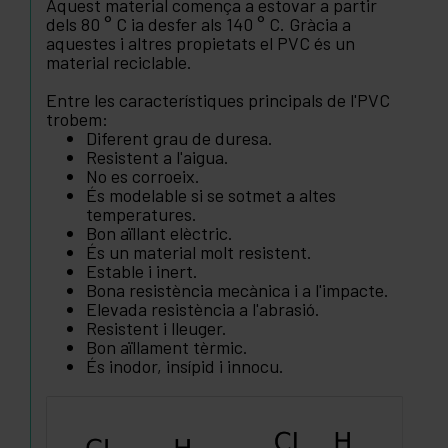
Aquest material comença a estovar a partir
dels 80 ° C ia desfer als 140 ° C. Gràcia a
aquestes i altres propietats el PVC és un
material reciclable.
Entre les característiques principals de l'PVC
trobem:
Diferent grau de duresa.
Resistent a l'aigua.
No es corroeix.
És modelable si se sotmet a altes
temperatures.
Bon aïllant elèctric.
És un material molt resistent.
Estable i inert.
Bona resistència mecànica i a l'impacte.
Elevada resistència a l'abrasió.
Resistent i lleuger.
Bon aïllament tèrmic.
És inodor, insípid i innocu.