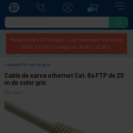
0
Horari d'estiu (13 de juliol - 4 de setembre): telèfon de
09:00 a 17:00 h i botiga de 08:00 a 16:30 h.
Cable FTP cat.6A gris
Cable de xarxa ethernet Cat. 6a FTP de 20
m de color gris
REF:
RU077