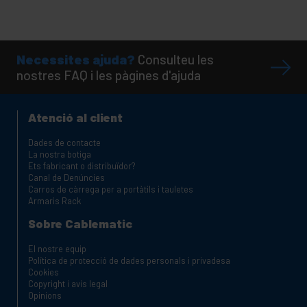
Necessites ajuda?
Consulteu les
nostres FAQ i les pàgines d'ajuda
Atenció al client
Dades de contacte
La nostra botiga
Ets fabricant o distribuïdor?
Canal de Denúncies
Carros de càrrega per a portàtils i tauletes
Armaris Rack
Sobre Cablematic
El nostre equip
Política de protecció de dades personals i privadesa
Cookies
Copyright i avis legal
Opinions