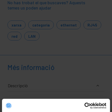
No has trobat el que buscaves? Aquests
temes us poden ajudar
xarxa
categoria
ethernet
RJ45
red
LAN
Més informació
Descripció
Cable de xarxa ethernet RJ45 de categoria 6a FTP
(Cat.6a) de 20 mi de color gris que permet tant la
transmissió de dades i veu de manera