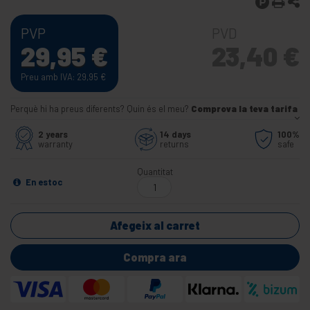
PVP
PVD
29,95
€
23,40
€
Preu amb IVA: 29,95
€
Perquè hi ha preus diferents? Quin és el meu?
Comprova la teva tarifa
2 years
14 days
100%
warranty
returns
safe
Quantitat
En estoc
Afegeix al carret
Compra ara