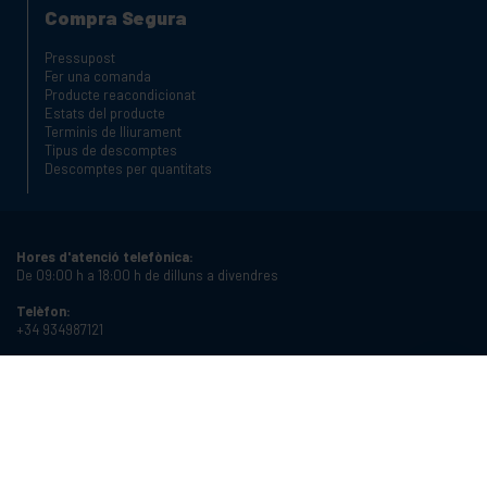
Compra Segura
Pressupost
Fer una comanda
Producte reacondicionat
Estats del producte
Terminis de lliurament
Tipus de descomptes
Descomptes per quantitats
Hores d'atenció telefònica:
De 09:00 h a 18:00 h de dilluns a divendres
Telèfon:
+34 934987121
Email:
info@cablematic.com
Horari de botiga:
De 08:00 h a 17:00 h de dilluns a divendres