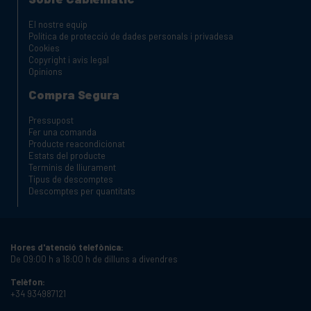
El nostre equip
Política de protecció de dades personals i privadesa
Cookies
Copyright i avis legal
Opinions
Compra Segura
Pressupost
Fer una comanda
Producte reacondicionat
Estats del producte
Terminis de lliurament
Tipus de descomptes
Descomptes per quantitats
Hores d'atenció telefònica:
De 09:00 h a 18:00 h de dilluns a divendres
Telèfon:
+34 934987121