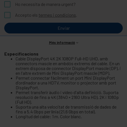
Ho necessita de manera urgent?
Accepto els
termes i condicions
.
Enviar
Més informació
Especificacions
Cable DisplayPort 4K 2K 1080P Full-HD UHD, amb
connectors mascle en ambdós extrems del cable. En un
extrem disposa de connector DisplayPort mascle (DP), i
en l'altre extrem de Mini DisplayPort mascle (MDP).
Permet connectar fàcilment un port Mini DisplayPort
d'ordinador a una HDTV, monitor o projector amb port
DisplayPort.
Permet transferir àudio i vídeo d'alta definició. Suporta
resolució de fins a 4K (3840 × 2160 Ultra HD), 2K i 1080p
(Full HD).
Suporta una alta velocitat de transmissió de dades de
fins a 5.4 Gbps per línia (21.6 Gbps en total).
Longitud del cable: 1 m. Color blanc.