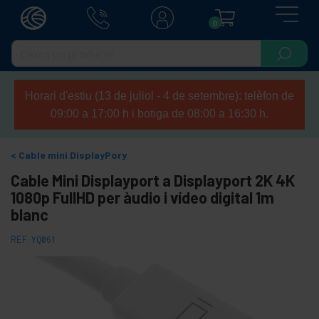
0
Horari d'estiu (13 de juliol - 4 de setembre): telèfon de
09:00 a 17:00 h i botiga de 08:00 a 16:30 h.
Cable mini DisplayPory
Cable Mini Displayport a Displayport 2K 4K
1080p FullHD per àudio i vídeo digital 1m
blanc
REF:
YQ061