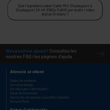
Què t'agradaria saber Cable Mini Displayport a
Displayport 2K 4K 1080p FullHD per àudio i vídeo
digital 1m blanc ?
Necessites ajuda?
Consulteu les
nostres FAQ i les pàgines d'ajuda
Atenció al client
Dades de contacte
La nostra botiga
Ets fabricant o distribuïdor?
Canal de Denúncies
Carros de càrrega per a portàtils i tauletes
Armaris Rack
Sobre Cablematic