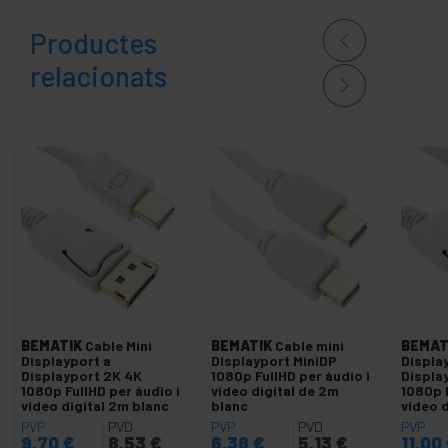
Productes
relacionats
BEMATIK
Cable Mini
BEMATIK
Cable mini
BEMAT
Displayport a
Displayport MiniDP
Displa
Displayport 2K 4K
1080p FullHD per àudio i
Displa
1080p FullHD per àudio i
vídeo digital de 2m
1080p F
vídeo digital 2m blanc
blanc
vídeo d
PVP
PVD
PVP
PVD
PVP
9,70
€
8,53
€
6,38
€
5,13
€
11,00