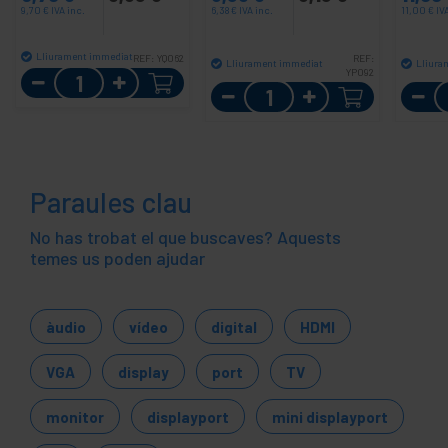
9,70
€
IVA inc.
6,38
€
IVA inc.
11,00
€
IV
Lliurament immediat
REF:
YQ062
REF:
Lliurament immediat
Lliura
Quantitat
YP092
Quantitat
Paraules clau
No has trobat el que buscaves? Aquests
temes us poden ajudar
àudio
vídeo
digital
HDMI
VGA
display
port
TV
monitor
displayport
mini displayport