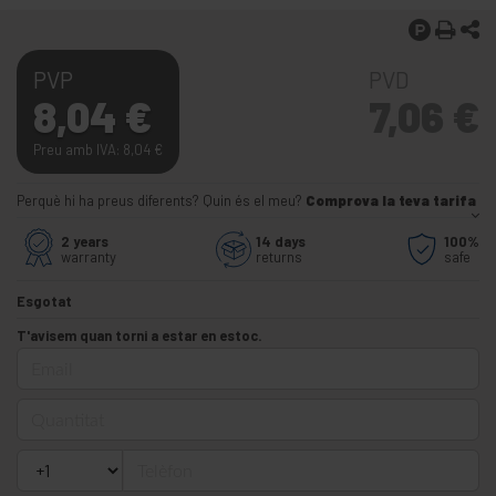
PVP
PVD
8,04
€
7,06
€
Preu amb IVA: 8,04
€
Perquè hi ha preus diferents? Quin és el meu?
Comprova la teva tarifa
2 years
14 days
100%
warranty
returns
safe
Esgotat
T'avisem quan torni a estar en estoc.
Email
Quantitat
Telèfon