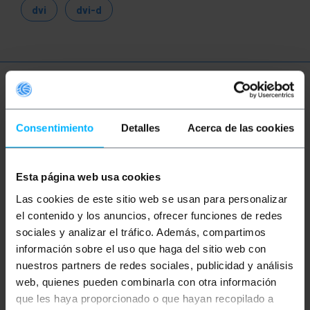
dvi
dvi-d
Més informació
Consentimiento
Detalles
Acerca de las cookies
Descripció
Esta página web usa cookies
Cable DisplayPort 4K 2K 1080P Full-HD, amb
Las cookies de este sitio web se usan para personalizar
connectors mascle en ambdós extrems del cable.
Permet connectar fàcilment un port DP d'ordinador
el contenido y los anuncios, ofrecer funciones de redes
a una HDTV, monitor o projector amb port DP. En un
sociales y analizar el tráfico. Además, compartimos
extrem disposa de connector DisplayPort mascle
(DP), i en l'altre extrem de Mini DisplayPort mascle
información sobre el uso que haga del sitio web con
(MDP). Permet transferir àudio i vídeo d'alta
nuestros partners de redes sociales, publicidad y análisis
definició.
web, quienes pueden combinarla con otra información
especificacions
que les haya proporcionado o que hayan recopilado a
Cable DisplayPort 4K 2K 1080P Full-HD UHD,