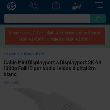
0
Horari d'estiu (13 de juliol - 4 de setembre): telèfon de
09:00 a 17:00 h i botiga de 08:00 a 16:30 h.
Cable mini DisplayPory
Cable Mini Displayport a Displayport 2K 4K
1080p FullHD per àudio i vídeo digital 2m
blanc
REF:
YQ062