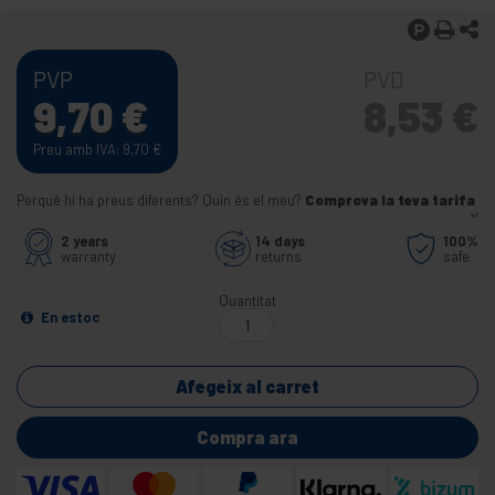
PVP
PVD
9,70
€
8,53
€
Preu amb IVA: 9,70
€
Perquè hi ha preus diferents? Quin és el meu?
Comprova la teva tarifa
2 years
14 days
100%
warranty
returns
safe
Quantitat
En estoc
Afegeix al carret
Compra ara