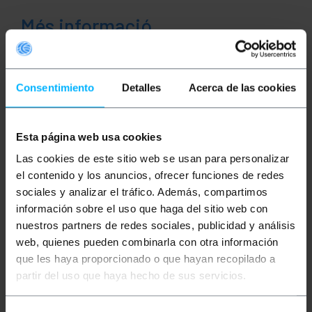
Més informació
Descripció
Consentimiento
Detalles
Acerca de las cookies
Cable DisplayPort 4K 2K 1080P Full-HD, amb
connectors mascle en ambdós extrems del cable.
Esta página web usa cookies
Permet connectar fàcilment un port DP d'ordinador
a una HDTV, monitor o projector amb port DP. En un
Las cookies de este sitio web se usan para personalizar
extrem disposa de connector DisplayPort mascle
el contenido y los anuncios, ofrecer funciones de redes
(DP), i en l'altre extrem de Mini DisplayPort mascle
(MDP). Permet transferir àudio i vídeo d'alta
sociales y analizar el tráfico. Además, compartimos
definició.
información sobre el uso que haga del sitio web con
nuestros partners de redes sociales, publicidad y análisis
especificacions
Cable DisplayPort 4K 2K 1080P Full-HD UHD,
web, quienes pueden combinarla con otra información
amb connectors mascle en ambdós extrems
que les haya proporcionado o que hayan recopilado a
del cable. En un extrem disposa de connector
DisplayPort mascle (DP), i en l'altre extrem de
partir del uso que haya hecho de sus servicios.
Mini DisplayPort mascle (MDP).
Permet connectar fàcilment un port Mini
DisplayPort d'ordinador a una HDTV, monitor o