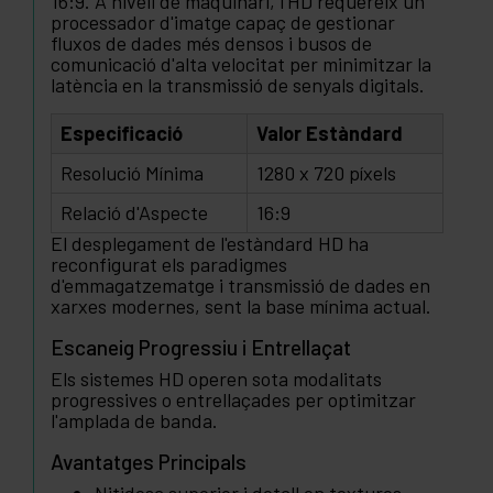
16:9. A nivell de maquinari, l'HD requereix un
processador d'imatge capaç de gestionar
fluxos de dades més densos i busos de
comunicació d'alta velocitat per minimitzar la
latència en la transmissió de senyals digitals.
Especificació
Valor Estàndard
Resolució Mínima
1280 x 720 píxels
Relació d'Aspecte
16:9
El desplegament de l'estàndard HD ha
reconfigurat els paradigmes
d'emmagatzematge i transmissió de dades en
xarxes modernes, sent la base mínima actual.
Escaneig Progressiu i Entrellaçat
Els sistemes HD operen sota modalitats
progressives o entrellaçades per optimitzar
l'amplada de banda.
Avantatges Principals