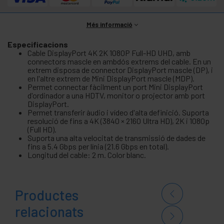
Més informació
Especificacions
Cable DisplayPort 4K 2K 1080P Full-HD UHD, amb
connectors mascle en ambdós extrems del cable. En un
extrem disposa de connector DisplayPort mascle (DP), i
en l'altre extrem de Mini DisplayPort mascle (MDP).
Permet connectar fàcilment un port Mini DisplayPort
d'ordinador a una HDTV, monitor o projector amb port
DisplayPort.
Permet transferir àudio i vídeo d'alta definició. Suporta
resolució de fins a 4K (3840 × 2160 Ultra HD), 2K i 1080p
(Full HD).
Suporta una alta velocitat de transmissió de dades de
fins a 5.4 Gbps per línia (21.6 Gbps en total).
Longitud del cable: 2 m. Color blanc.
Productes
relacionats