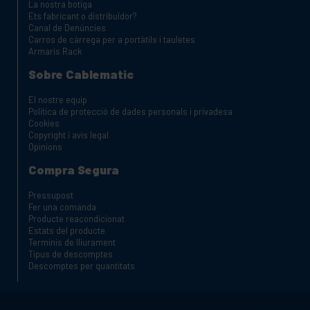
La nostra botiga
Ets fabricant o distribuïdor?
Canal de Denúncies
Carros de càrrega per a portàtils i tauletes
Armaris Rack
Sobre Cablematic
El nostre equip
Política de protecció de dades personals i privadesa
Cookies
Copyright i avis legal
Opinions
Compra Segura
Pressupost
Fer una comanda
Producte reacondicionat
Estats del producte
Terminis de lliurament
Tipus de descomptes
Descomptes per quantitats