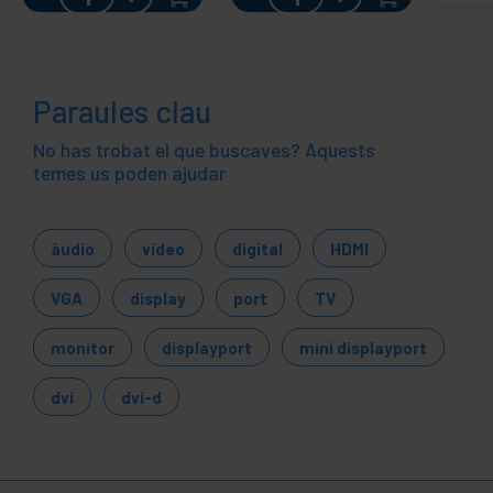
Paraules clau
No has trobat el que buscaves? Aquests
temes us poden ajudar
àudio
vídeo
digital
HDMI
VGA
display
port
TV
monitor
displayport
mini displayport
dvi
dvi-d