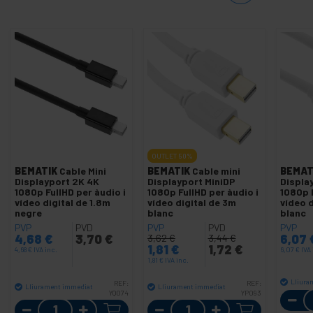
OUTLET
50%
BEMATIK
Cable Mini
BEMATIK
Cable mini
BEMAT
Displayport 2K 4K
Displayport MiniDP
Displa
1080p FullHD per àudio i
1080p FullHD per àudio i
1080p F
vídeo digital de 1.8m
vídeo digital de 3m
vídeo d
negre
blanc
blanc
PVP
PVD
PVP
PVD
PVP
4,68
€
3,70
€
6,07
3,62
€
3,44
€
1,81
€
1,72
€
4,68
€
IVA inc.
6,07
€
IVA 
1,81
€
IVA inc.
Lliura
REF:
REF:
Lliurament immediat
Lliurament immediat
YQ074
YP093
Quantitat
Quantitat