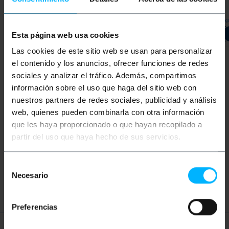
Entreg
REF:
BZ055
REF:
BZ063
AVÍSAME CUANDO
AVÍSAME CUANDO
Esta página web usa cookies
HAYA STOCK
HAYA STOCK
Las cookies de este sitio web se usan para personalizar
el contenido y los anuncios, ofrecer funciones de redes
sociales y analizar el tráfico. Además, compartimos
Palabras clave
información sobre el uso que haga del sitio web con
nuestros partners de redes sociales, publicidad y análisis
¿No has encontrado lo que estabas
web, quienes pueden combinarla con otra información
buscando? Estos temas pueden ayudarte
que les haya proporcionado o que hayan recopilado a
partir del uso que haya hecho de sus servicios.
buzón metal
buzón pared
correo
Selección
buzón negro
buzón postal
Necesario
de
consentimiento
Preferencias