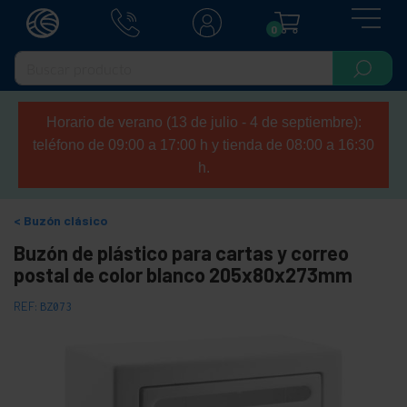
0
Horario de verano (13 de julio - 4 de septiembre):
teléfono de 09:00 a 17:00 h y tienda de 08:00 a 16:30
h.
Buzón clásico
Buzón de plástico para cartas y correo
postal de color blanco 205x80x273mm
REF:
BZ073