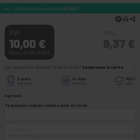
Hay 1 ofertas Renewed desde
5,00
€
!
PVP
PVD
10,00
€
9,37
€
Precio con IVA: 10,00
€
¿Por qué precios distintos? ¿Cuál es el mío?
Comprueba la tarifa
2 years
14 days
100%
warranty
returns
safe
Agotado
Te avisamos cuando vuelva a estar en stock.
Correo electrónico
Cantidad
Teléfono