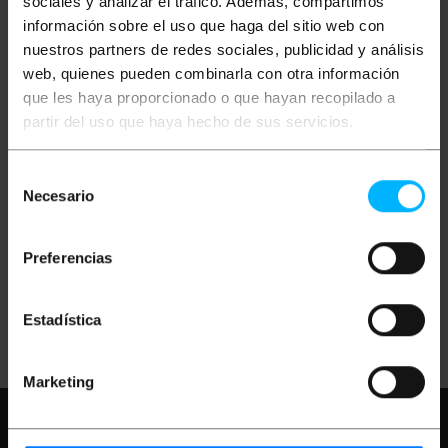
sociales y analizar el tráfico. Además, compartimos
información sobre el uso que haga del sitio web con
nuestros partners de redes sociales, publicidad y análisis
web, quienes pueden combinarla con otra información
que les haya proporcionado o que hayan recopilado a
partir del uso que haya hecho de sus servicios.
XMART
SAI de linea
XMART
SAI de línea
Selección
interactiva Supra de
interactiva Supra de
1100VA 600W con 4
900VA con 2 schuko
Necesario
de
schuko
consentimiento
PVP
PVD
PVP
PVD
153,07
€
119,59
€
73,26
€
60,22
€
Preferencias
153,07
€
IVA inc.
73,26
€
IVA inc.
Estadística
De 3 a 5 días hábiles
Entrega inmediata
REF:
UP111
REF:
UP102
Cantidad
Cantidad
Marketing
Necesita ayuda?
Por favor, revise
nuestras FAQ y paginas de ayuda