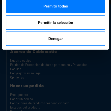
Permitir todas
Atención al cliente
Datos de contacto
Permitir la selección
Nuestra Tienda
¿Eres fabricante o distribuidor?
Canal de Denuncias
Denegar
Carros de carga para portátiles y tablets
Armarios Rack
Acerca de Cablematic
Nuestro equipo
Política de Protección de datos personales y Privacidad
Cookies
Copyright y aviso legal
Opiniones
Hacer un pedido
Presupuesto
Hacer un pedido
Condiciones de producto reacondicionado
Estados del producto