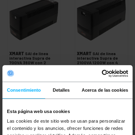
XMART
SAI de linea
XMART
SAI de linea
interactiva Supra de
interactiva Supra de
700VA 360W con 2
2100VA 1200W con 4
schuko
schuko
PVP
PVD
PVP
PVD
63,90
€
49,92
€
231,25
€
187,70
€
63,90
€
IVA inc.
231,25
€
IVA inc.
Consentimiento
Detalles
Acerca de las cookies
De 3 a 5 días hábiles
De 3 a 5 días hábiles
REF:
UP101
REF:
UP113
Cantidad
Cantidad
Esta página web usa cookies
Las cookies de este sitio web se usan para personalizar
el contenido y los anuncios, ofrecer funciones de redes