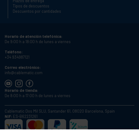
Plazos de entrega
Tipos de descuentos
Descuentos por cantidades
Horario de atención telefónica:
De 9:00 h a 18:00 h de lunes a viernes
Teléfono:
+34 934987121
Correo electrónico:
info@cablematic.com
Horario de tienda:
De 8:00 h a 17:00 h de lunes a viernes
Cablematic Dos Mil SLU, Santander 61, 08020 Barcelona, Spain
NIF:
ES-B62231261