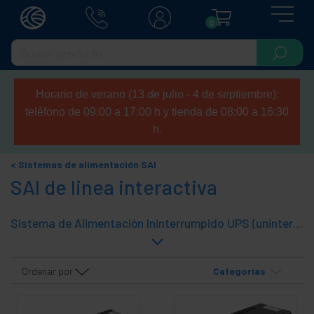
0
Horario de verano (13 de julio - 4 de septiembre):
teléfono de 09:00 a 17:00 h y tienda de 08:00 a 16:30
h.
Sistemas de alimentación SAI
SAI de linea interactiva
Sistema de Alimentación Ininterrumpido UPS (uninterruptible power supply) monofásico con tecnología interactiva que controla las fluctuaciones que puedan producirse en la red eléctrica. Dispositivo diseñado para proporcionar corriente eléctrica por un tiempo limitado a todos los dispositivos que estén conectados a SAI.
Ordenar por
Categorías