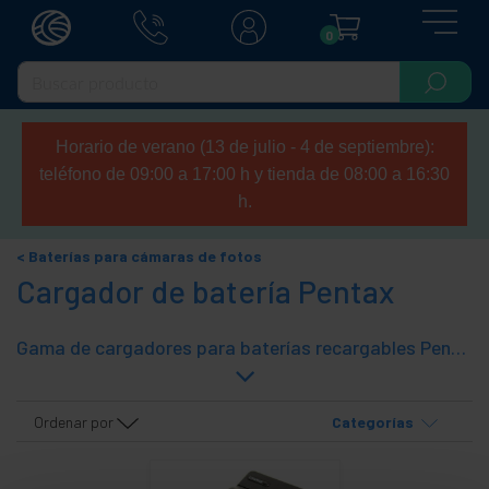
0
Horario de verano (13 de julio - 4 de septiembre):
teléfono de 09:00 a 17:00 h y tienda de 08:00 a 16:30
h.
Baterías para cámaras de fotos
Cargador de batería Pentax
Gama de cargadores para baterías recargables Pentax para los dispositivos más populares como son los teléfonos móviles, reproductores MP3, cámaras de fotos, cámaras DSLR, cámaras DVR, etc.
Ordenar por
Categorías