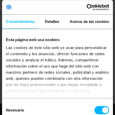
Consentimiento
Detalles
Acerca de las cookies
Esta página web usa cookies
OUTLET
35%
BEMATIK
Cargador de
Las cookies de este sitio web se usan para personalizar
batería Fuji 4.2V 600mA
FNP40 SBL0837
el contenido y los anuncios, ofrecer funciones de redes
SBL0737 D-L18 K7004
sociales y analizar el tráfico. Además, compartimos
información sobre el uso que haga del sitio web con
PVP
PVD
0,99
€
0,84
€
nuestros partners de redes sociales, publicidad y análisis
0,64
€
0,55
€
web, quienes pueden combinarla con otra información
0,64
€
IVA inc.
que les haya proporcionado o que hayan recopilado a
Entrega inmediata
REF:
BH042
partir del uso que haya hecho de sus servicios.
Cantidad
Selección
Necesario
Necesita ayuda?
Por favor, revise
de