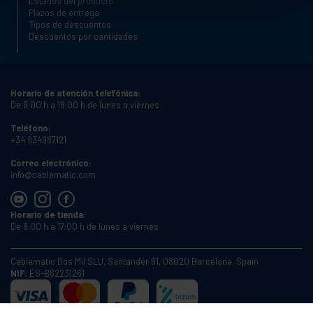
Estados del producto
Plazos de entrega
Tipos de descuentos
Descuentos por cantidades
Horario de atención telefónica:
De 9:00 h a 18:00 h de lunes a viernes
Teléfono:
+34 934987121
Correo electrónico:
info@cablematic.com
Horario de tienda:
De 8:00 h a 17:00 h de lunes a viernes
Cablematic Dos Mil SLU, Santander 61, 08020 Barcelona, Spain
NIF:
ES-B62231261