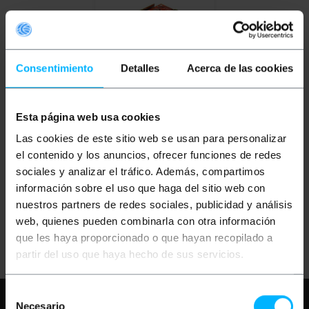
Consentimiento
Detalles
Acerca de las cookies
OUTLET
80%
Esta página web usa cookies
BEMATIK
Slot
2xCOMPACTFLASH a
Las cookies de este sitio web se usan para personalizar
SATA (Adaptador HDD
2.5")
el contenido y los anuncios, ofrecer funciones de redes
sociales y analizar el tráfico. Además, compartimos
PVP
PVD
información sobre el uso que haga del sitio web con
37,95
€
31,75
€
7,59
€
6,35
€
nuestros partners de redes sociales, publicidad y análisis
7,59
€
IVA inc.
web, quienes pueden combinarla con otra información
Entrega inmediata
REF:
SL097
que les haya proporcionado o que hayan recopilado a
Cantidad
partir del uso que haya hecho de sus servicios.
Selección
Necesita ayuda?
Por favor, revise
Necesario
de