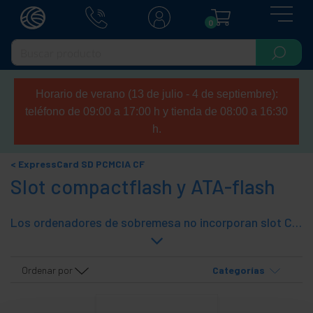
0
Horario de verano (13 de julio - 4 de septiembre):
teléfono de 09:00 a 17:00 h y tienda de 08:00 a 16:30
h.
ExpressCard SD PCMCIA CF
Slot compactflash y ATA-flash
Los ordenadores de sobremesa no incorporan slot CompactFlash (CF) a diferencia de los portátiles. Puede ser interesante tener acceso a tarjetas CompactFlash desde un ordenador de sobremesa, y estos dispositivos le permitiran esta opción. Esto puede ser muy útil para compartir periféricos CompactFlash y tarjetas de memoria CompactFlash.
Ordenar por
Categorías