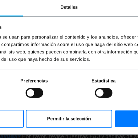
Detalles
s
b se usan para personalizar el contenido y los anuncios, ofrecer
s, compartimos información sobre el uso que haga del sitio web 
ET
20%
OUTLET
25%
 análisis web, quienes pueden combinarla con otra información q
IK
Cable Retráctil
BEMATIK
Cable Retráct
0 a Canon 120cm
USB 2.0 a Minolta 120
r del uso que haya hecho de sus servicios.
anon12P)
(AM/Minolta8P)
PVD
PVP
PVD
Preferencias
Estadística
€
0,34
€
0,39
€
0,34
€
€
0,27
€
0,29
€
0,26
 inc.
0,29
€
IVA inc.
ga inmediata
Entrega inmediata
REF:
EX062
REF:
Cantidad
Cantidad
Permitir la selección
 ayuda?
Por favor, revise nuestras FAQ y paginas de 