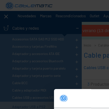
Novedades
Marcas
Reacondicionados
Outlet
Ay
-
Cables y redes
Horario de verano (13 de 
+
Accesorios SATA SAS M.2 SSD HDD
+
Inicio
Catálo
Accesorios y tarjetas FireWire
+
Cable pa
Adaptador y accesorios ATA IDE
+
Adaptador y accesorios Bluetooth
+
Adaptador y tarjeta puerto paralelo
+
Adaptador y tarjeta puerto serie
+
Cable BCC
3
Producto
+
Cable y adaptador MIDI
-
Cables USB y accesorios USB
Adaptador USB a PS2