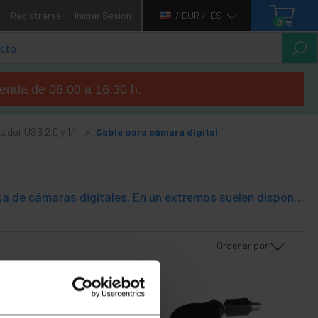
Registrarse
Iniciar Sesión
/ EUR /
ES
0
tienda de 08:00 a 16:30 h.
ador USB 2.0 y 1.1
Cable para cámara digital
Cables USB con conectores con conectores específicos para cada marca de cámaras digitales. En un extremos suelen disponer del clásico conector USB A-Macho y en el otro extremo del conector propio de la marca de la cámara digital.
Ordenar por