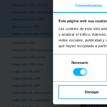
Adaptador USB a RS232
Consentimiento
Adaptador USB a RS422 RS485
Alimentación por USB
Esta página web usa cookie
Bluetooth por USB
Las cookies de este sitio we
-
Cable y adaptador USB 2.0 y 1.1
y analizar el tráfico. Ademá
OUTL
redes sociales, publicidad y
BEMAT
Adaptador USB
USB 2.
que hayan recopilado a parti
(AM/C
Adaptador USB a placa base
Selección
Adaptador USB con luz
PVP
Necesario
de
Adaptador USB rotor
0,39
consentimiento
0,31
Cable USB AM a AH
0,31
€
IVA
Cable USB AM a AM
Entre
Cable USB AM a BM
Denegar
Cable USB AM a MicroUSB
Cable USB AM a miniUSBM
Necesita