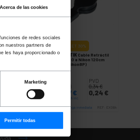
Acerca de las cookies
 funciones de redes sociales
con nuestros partners de
OUTLET
30%
ue les haya proporcionado o
il
BEMATIK
Cable Retráctil
cm
USB 2.0 a Nikon 120cm
(AM/Nikon8P)
PVP
PVD
Marketing
0,39
€
0,34
€
€
0,27
€
0,24
€
0,27
€
IVA inc.
Entrega inmediata
EX065
REF:
EX064
Cantidad
Permitir todas
ayuda