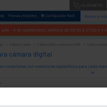
+34 934987121
uda
Pilonas y bolardos
🛠️ Configurador Rack
julio - 4 de septiembre): teléfono de 09:00 a 17:00 h y 
go
Cables y redes
Cables USB y accesorios USB
Cable y adapt
ra cámara digital
s