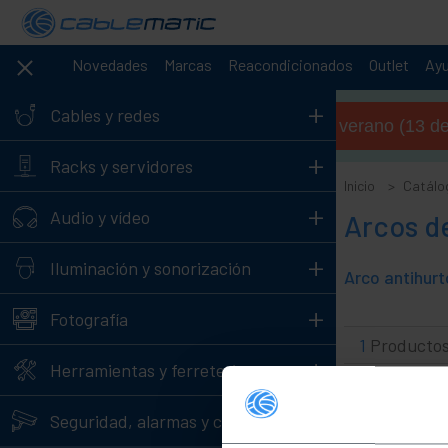
Novedades
Marcas
Reacondicionados
Outlet
Ay
+
Cables y redes
Horario de verano (13 de 
+
Racks y servidores
Inicio
Catálo
+
Audio y vídeo
Arcos d
+
Iluminación y sonorización
+
Fotografía
1
Producto
+
Herramientas y ferretería
-
Seguridad, alarmas y control