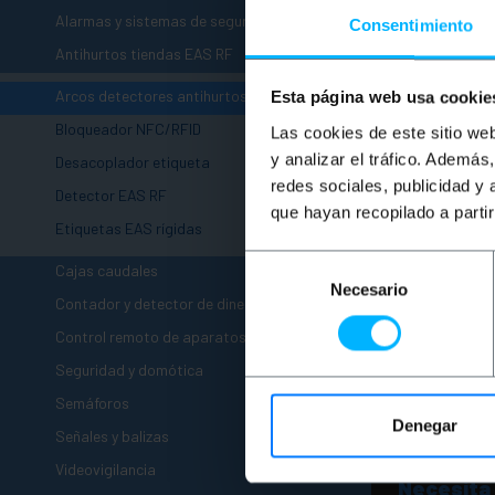
+
Alarmas y sistemas de seguridad
Consentimiento
-
Antihurtos tiendas EAS RF
Arcos detectores antihurtos
Esta página web usa cookie
Bloqueador NFC/RFID
Las cookies de este sitio we
y analizar el tráfico. Ademá
Desacoplador etiqueta
redes sociales, publicidad y
Detector EAS RF
que hayan recopilado a parti
Etiquetas EAS rígidas
Selección
+
Cajas caudales
Necesario
de
+
Contador y detector de dinero
consentimiento
+
Control remoto de aparatos
+
Seguridad y domótica
+
Semáforos
Denegar
+
Señales y balizas
+
Videovigilancia
Necesita