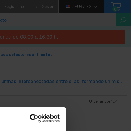
Registrarse
Iniciar Sesión
/ EUR /
ES
0
tienda de 08:00 a 16:30 h.
rcos detectores antihurtos
Arco antihurto basado en la tecnología EAS RF a 8.2 Mhz. Sistema de columnas interconectadas entre ellas, formando un mismo sistema de detección de hurtos. Compatible con etiquetas (tags) rígidas (recuperables) o etiquetas blandas adhesivas (desechables). Este tipo de tags o etiquetas son las más comunes en el mercado.
Ordenar por