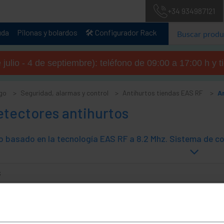
+34 934987121
uda
Pilonas y bolardos
🛠️ Configurador Rack
julio - 4 de septiembre): teléfono de 09:00 a 17:00 h y 
go
Seguridad, alarmas y control
Antihurtos tiendas EAS RF
A
etectores antihurtos
s