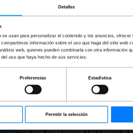
Detalles
s
b se usan para personalizar el contenido y los anuncios, ofrecer
s, compartimos información sobre el uso que haga del sitio web 
 análisis web, quienes pueden combinarla con otra información q
PRIMEMATIK
Cable de
conexión de arco antih
r del uso que haya hecho de sus servicios.
compatible con EAS RF
8.2Mhz 160cm
PVP
PVD
Preferencias
Estadística
1,42
€
1,21
€
1,42
€
IVA inc.
Entrega inmediata
REF
Cantidad
Permitir la selección
 ayuda?
Por favor, revise nuestras FAQ y paginas de 