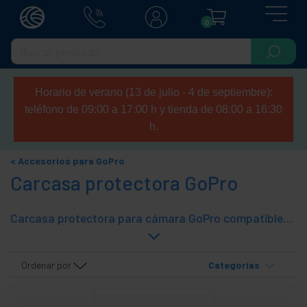
0
Horario de verano (13 de julio - 4 de septiembre):
teléfono de 09:00 a 17:00 h y tienda de 08:00 a 16:30
h.
Accesorios para GoPro
Carcasa protectora GoPro
Carcasa protectora para cámara GoPro compatibles con los modelos HERO-3, HERO-2 y cámaras HD HERO de GoPro. Con estos soportes la cámara GoPro quedará más protegida.
Ordenar por
Categorías