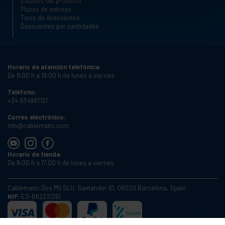
Estados del producto
Plazos de entrega
Tipos de descuentos
Descuentos por cantidades
Horario de atención telefónica:
De 9:00 h a 18:00 h de lunes a viernes
Teléfono:
+34 934987121
Correo electrónico:
info@cablematic.com
Horario de tienda:
De 8:00 h a 17:00 h de lunes a viernes
Cablematic Dos Mil SLU, Santander 61, 08020 Barcelona, Spain
NIF:
ES-B62231261