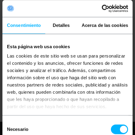
Consentimiento
Detalles
Acerca de las cookies
Esta página web usa cookies
OUTLET
35%
BEMATIK
Carcasa de
Las cookies de este sitio web se usan para personalizar
GoPro para drone
Walkera QR-X350
el contenido y los anuncios, ofrecer funciones de redes
modelo ST136
sociales y analizar el tráfico. Además, compartimos
información sobre el uso que haga del sitio web con
PVP
PVD
3,35
€
3,18
€
nuestros partners de redes sociales, publicidad y análisis
2,18
€
2,07
€
web, quienes pueden combinarla con otra información
2,18
€
IVA inc.
que les haya proporcionado o que hayan recopilado a
Entrega inmediata
REF:
HR072
partir del uso que haya hecho de sus servicios.
Cantidad
Selección
Necesario
Necesita ayuda?
Por favor, revise
de