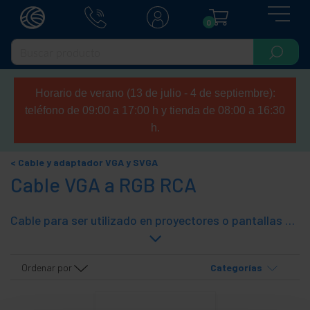
0
Horario de verano (13 de julio - 4 de septiembre):
teléfono de 09:00 a 17:00 h y tienda de 08:00 a 16:30
h.
Cable y adaptador VGA y SVGA
Cable VGA a RGB RCA
Cable para ser utilizado en proyectores o pantallas LCD y plasma, que soporten vídeo por componentes RGB (Red, Blue, Green).
Ordenar por
Categorías