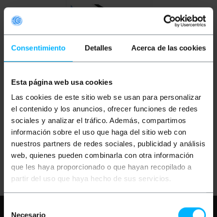
Consentimiento
Detalles
Acerca de las cookies
OUTLET
80%
Esta página web usa cookies
BEMATIK
Cable Vídeo
RGB 3xRCA-M a VGA
Las cookies de este sitio web se usan para personalizar
(HD15-M) 1.8m
el contenido y los anuncios, ofrecer funciones de redes
sociales y analizar el tráfico. Además, compartimos
PVP
PVD
información sobre el uso que haga del sitio web con
2,13
€
1,86
€
0,43
€
0,37
€
nuestros partners de redes sociales, publicidad y análisis
0,43
€
IVA inc.
web, quienes pueden combinarla con otra información
Entrega inmediata
REF:
GB001
que les haya proporcionado o que hayan recopilado a
Cantidad
partir del uso que haya hecho de sus servicios.
Selección
Necesita ayuda?
Por favor, revise
Necesario
de