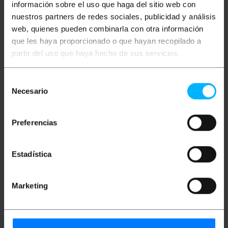
información sobre el uso que haga del sitio web con
nuestros partners de redes sociales, publicidad y análisis
web, quienes pueden combinarla con otra información
que les haya proporcionado o que hayan recopilado a
partir del uso que haya hecho de sus servicios.
NO DISPONIBLE
NO DISPONIBLE
BEMATIK
Conector de
BEMATIK
Conector de
Selección
fibra óptica LC/PC
fibra óptica LC/PC
monomodo 2,0 mm
multimodo 2,0 mm
Necesario
de
simplex
duplex
consentimiento
PVP
PVD
PVP
PVD
3,64
€
2,84
€
2,29
€
1,91
€
Preferencias
3,64
€
IVA inc.
2,29
€
IVA inc.
Estadística
REF:
FM021
REF:
FM024
AVÍSAME CUANDO
AVÍSAME CUANDO
HAYA STOCK
HAYA STOCK
Marketing