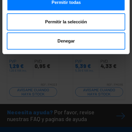
Permitir todas
Permitir la selección
NO DISPONIBLE
NO DISPONIBLE
BEMATIK
Conector de
BEMATIK
Conector
Denegar
fibra óptica LC/PC
rápido fibra óptica
multimodo 2,0 mm
LC/PC SM 9/125um
simplex
PVP
PVD
PVP
PVD
1,29
€
0,95
€
5,39
€
4,33
€
1,29
€
IVA inc.
5,39
€
IVA inc.
REF:
FM023
REF:
FM065
AVÍSAME CUANDO
AVÍSAME CUANDO
HAYA STOCK
HAYA STOCK
Necesita ayuda?
Por favor, revise
nuestras FAQ y paginas de ayuda