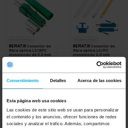
NO DISPONIBLE
NO DISPONIBLE
BEMATIK
Conector de
BEMATIK
Conector de
fibra óptica LC/APC
fibra óptica LC/PC
monomodo de 3,0 mm
monomodo 2,0 mm
simplex
duplex
PVP
PVD
PVP
PVD
2,22
€
1,90
€
2,90
€
2,49
€
2,22
€
IVA inc.
2,90
€
IVA inc.
Consentimiento
Detalles
Acerca de las cookies
REF:
FM025
REF:
FM022
AVÍSAME CUANDO
AVÍSAME CUANDO
Esta página web usa cookies
HAYA STOCK
HAYA STOCK
Las cookies de este sitio web se usan para personalizar
el contenido y los anuncios, ofrecer funciones de redes
sociales y analizar el tráfico. Además, compartimos