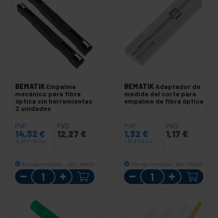
BEMATIK
Empalme
BEMATIK
Adaptador de
mecánico para fibra
medida del corte para
óptica sin herramientas
empalme de fibra óptica
2 unidades
PVP
PVD
PVP
PVD
14,32
€
12,27
€
1,32
€
1,17
€
14,32
€
IVA inc.
1,32
€
IVA inc.
Entrega inmediata
Entrega inmediata
REF:
FM071
REF:
FM070
Cantidad
Cantidad