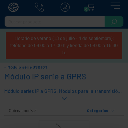
0
Horario de verano (13 de julio - 4 de septiembre):
teléfono de 09:00 a 17:00 h y tienda de 08:00 a 16:30
h.
Módulo série USR IOT
Módulo IP serie a GPRS
Módulo series IP a GPRS. Módulos para la transmisión de datos por telefonía móvil GPRS. Tecnología para usos industriales, del fabricante USRIOT.
Ordenar por
Categorías