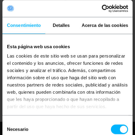
Consentimiento
Detalles
Acerca de las cookies
Esta página web usa cookies
USRIOT
Módulo con
Las cookies de este sitio web se usan para personalizar
carcasa RS232 RS485
serie a GPRS DTU GSM
el contenido y los anuncios, ofrecer funciones de redes
modelo USR-GPRS232-
sociales y analizar el tráfico. Además, compartimos
710
información sobre el uso que haga del sitio web con
PVP
PVD
45,37
€
38,28
€
nuestros partners de redes sociales, publicidad y análisis
45,37
€
IVA inc.
web, quienes pueden combinarla con otra información
que les haya proporcionado o que hayan recopilado a
Entrega inmediata
REF:
UK074
partir del uso que haya hecho de sus servicios.
Cantidad
Selección
Necesario
Necesita ayuda?
Por favor, revise
de