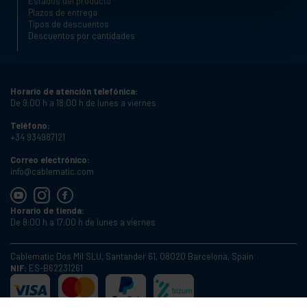
Estados del producto
Plazos de entrega
Tipos de descuentos
Descuentos por cantidades
Horario de atención telefónica:
De 9:00 h a 18:00 h de lunes a viernes
Teléfono:
+34 934987121
Correo electrónico:
info@cablematic.com
Horario de tienda:
De 8:00 h a 17:00 h de lunes a viernes
Cablematic Dos Mil SLU, Santander 61, 08020 Barcelona, Spain
NIF:
ES-B62231261