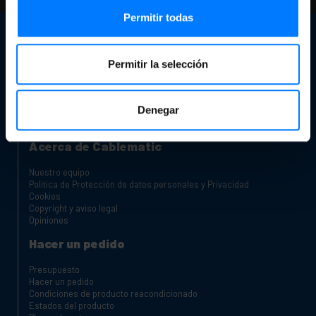
Permitir todas
Atención al cliente
Datos de contacto
Permitir la selección
Nuestra Tienda
¿Eres fabricante o distribuidor?
Canal de Denuncias
Denegar
Carros de carga para portátiles y tablets
Armarios Rack
Acerca de Cablematic
Nuestro equipo
Política de Protección de datos personales y Privacidad
Cookies
Copyright y aviso legal
Opiniones
Hacer un pedido
Presupuesto
Hacer un pedido
Condiciones de producto reacondicionado
Estados del producto