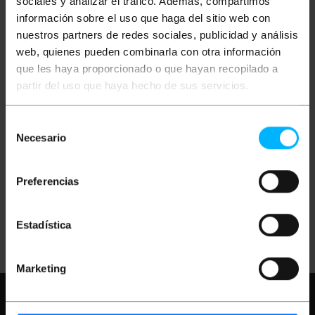
sociales y analizar el tráfico. Además, compartimos
información sobre el uso que haga del sitio web con
nuestros partners de redes sociales, publicidad y análisis
web, quienes pueden combinarla con otra información
que les haya proporcionado o que hayan recopilado a
partir del uso que haya hecho de sus servicios.
BEMATIK
Luz LED con
Selección
luz por inducción para
puertas de armarios 4-
Necesario
de
pack
consentimiento
PVP
PVD
8,83
€
6,90
€
Preferencias
8,83
€
IVA inc.
Estadística
Entrega inmediata
REF:
YZ024
Cantidad
Marketing
Necesita ayuda?
Por favor, revise
nuestras FAQ y paginas de ayuda