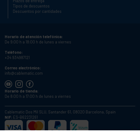
Plazos de entrega
Tipos de descuentos
Descuentos por cantidades
Horario de atención telefónica:
De 9:00 h a 18:00 h de lunes a viernes
Teléfono:
+34 934987121
Correo electrónico:
info@cablematic.com
Horario de tienda:
De 8:00 h a 17:00 h de lunes a viernes
Cablematic Dos Mil SLU, Santander 61, 08020 Barcelona, Spain
NIF:
ES-B62231261