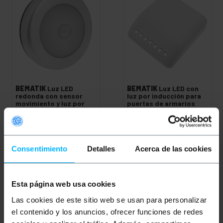
BEMATIK
Luz LED
BEMATIK
Luz LED con
redonda con sensor
luz por inducción para
movimiento y luz por
puertas de armarios
inducción para puertas
e interiores de armarios
PVP
PVD
PVP
PVD
5,60
€
4,38
€
2,50
€
1,95
€
5,60
€
IVA inc.
2,50
€
IVA inc.
Consentimiento
Detalles
Acerca de las cookies
Entrega inmediata
Entrega inmediata
REF:
LU041
REF:
LU042
Cantidad
Cantidad
Esta página web usa cookies
Las cookies de este sitio web se usan para personalizar
el contenido y los anuncios, ofrecer funciones de redes