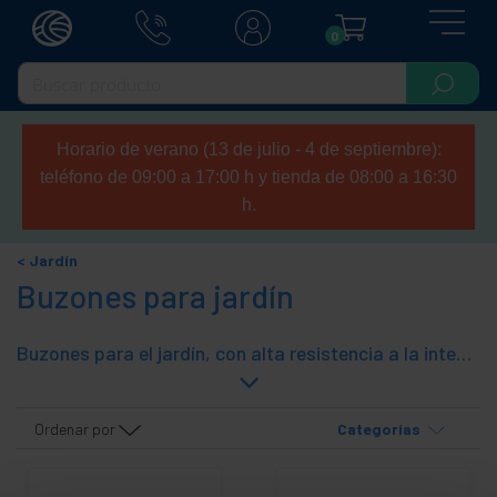
0
Horario de verano (13 de julio - 4 de septiembre):
teléfono de 09:00 a 17:00 h y tienda de 08:00 a 16:30
h.
Jardín
Buzones para jardín
Buzones para el jardín, con alta resistencia a la intemperie y gran capacidad. Modelos para ser instalados en exterior para la recepción de cartas, paquetes, publicidad, etc.
Ordenar por
Categorías