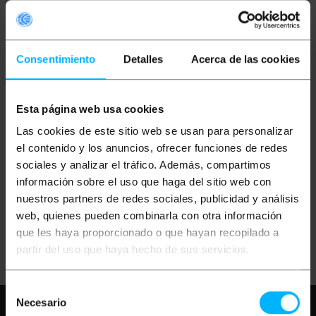
Consentimiento
Detalles
Acerca de las cookies
Esta página web usa cookies
NO DISPONIBLE
PRIMEMATIK
PRIMEMATIK
Las cookies de este sitio web se usan para personalizar
Bocacartas correo para
Bocacartas correo para
puertas y vallas en
puertas y vallas en
el contenido y los anuncios, ofrecer funciones de redes
acero blanco 364 x 71
acero de color negro
sociales y analizar el tráfico. Además, compartimos
mm
información sobre el uso que haga del sitio web con
PVP
PVD
PVP
PVD
9,83
€
9,34
€
9,83
€
9,34
€
nuestros partners de redes sociales, publicidad y análisis
9,83
€
IVA inc.
9,83
€
IVA inc.
web, quienes pueden combinarla con otra información
que les haya proporcionado o que hayan recopilado a
Entrega inmediata
REF:
BZ097
REF:
BZ096
partir del uso que haya hecho de sus servicios.
Cantidad
AVÍSAME CUANDO
HAYA STOCK
Selección
Necesario
Necesita ayuda?
Por favor, revise
de