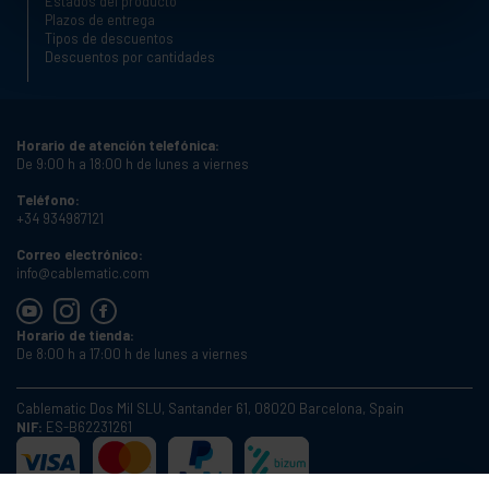
Estados del producto
Plazos de entrega
Tipos de descuentos
Descuentos por cantidades
Horario de atención telefónica:
De 9:00 h a 18:00 h de lunes a viernes
Teléfono:
+34 934987121
Correo electrónico:
info@cablematic.com
Horario de tienda:
De 8:00 h a 17:00 h de lunes a viernes
Cablematic Dos Mil SLU, Santander 61, 08020 Barcelona, Spain
NIF:
ES-B62231261