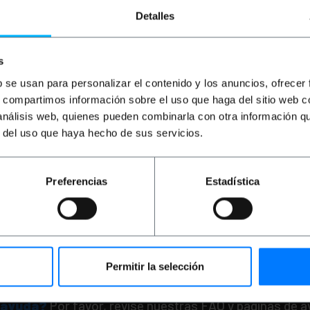
Detalles
s
b se usan para personalizar el contenido y los anuncios, ofrecer
s, compartimos información sobre el uso que haga del sitio web 
OUTLET
50%
 análisis web, quienes pueden combinarla con otra información q
BEMATIK
Bombilla LED
E14 230VAC 4W luz bla
r del uso que haya hecho de sus servicios.
PVP
PVD
Preferencias
Estadística
5,33
€
4,69
€
2,67
€
2,35
2,67
€
IVA inc.
Entrega inmediata
REF:
Cantidad
Permitir la selección
 ayuda?
Por favor, revise nuestras FAQ y paginas de 