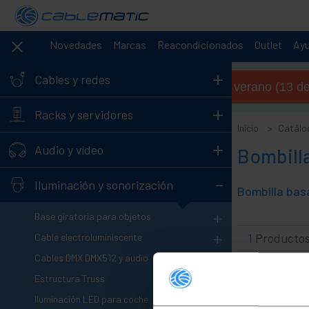
Novedades
Marcas
Reacondicionados
Outlet
Ay
+
Cables y redes
Horario de verano (13 de 
+
Racks y servidores
Inicio
Catálo
+
Audio y vídeo
Bombilla
-
Iluminación y sonorización
+
Base giratoria para objetos
+
1
Producto
Cable electroluminiscente
+
Cables DMX DMX512 y audio
+
Estructura Truss
+
Iluminación LED para coche