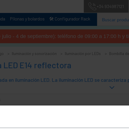
+34 934987121
uda
Pilonas y bolardos
🛠️ Configurador Rack
julio - 4 de septiembre): teléfono de 09:00 a 17:00 h y 
go
Iluminación y sonorización
Iluminación por LEDs
Bombilla d
 LED E14 reflectora
s