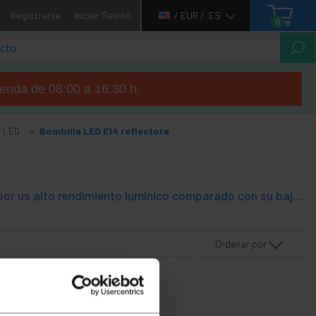
Registrarse
Iniciar Sesión
/ EUR /
ES
0
tienda de 08:00 a 16:30 h.
e LED
Bombilla LED E14 reflectora
Bombilla basada en iluminación LED. La iluminación LED se caracteriza por us alto rendimiento lumínico comparado con su bajo consumo. Bombillas catalogadas en la clase A de eficiencia energética. Además emiten una luz muy agradable. Modelos de tipo bombilla reflectora y rosca Edison E14.
Ordenar por