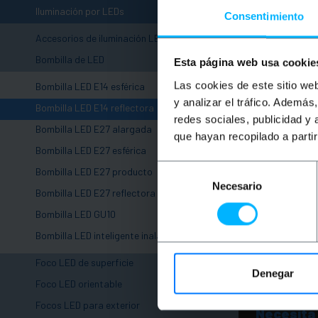
-
Iluminación por LEDs
Consentimiento
Accesorios de iluminación LED
-
Bombilla de LED
Esta página web usa cookie
Las cookies de este sitio we
Bombilla LED E14 esférica
y analizar el tráfico. Ademá
Bombilla LED E14 reflectora
redes sociales, publicidad y
Bombilla LED E27 alargada
que hayan recopilado a parti
Bombilla LED E27 esférica
Selección
Bombilla LED E27 producto
Necesario
de
Bombilla LED E27 reflectora
consentimiento
Bombilla LED GU10
Bombilla LED inteligente inalámbrica
+
Foco LED de superficie
Denegar
+
Foco LED orientable
Focos LED para exterior
Necesita