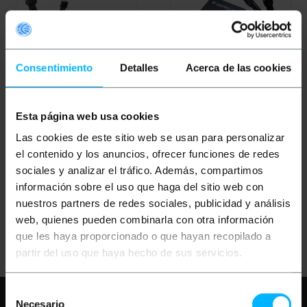
Consentimiento
Detalles
Acerca de las cookies
OUTLET
75%
OUTLET
65%
Esta página web usa cookies
BEMATIK
Controlador
BEMATIK
Controlador
para tira de LEDs RGB
para tira de LEDs RGB
Las cookies de este sitio web se usan para personalizar
de 18A con control
de 18A con control
remoto IR (A)
remoto IR (B)
el contenido y los anuncios, ofrecer funciones de redes
sociales y analizar el tráfico. Además, compartimos
PVP
PVD
PVP
PVD
información sobre el uso que haga del sitio web con
10,70
€
9,40
€
7,49
€
6,58
€
2,68
€
2,35
€
2,62
€
2,30
€
nuestros partners de redes sociales, publicidad y análisis
2,68
€
IVA inc.
2,62
€
IVA inc.
web, quienes pueden combinarla con otra información
Entrega inmediata
Entrega inmediata
REF:
VF084
REF:
VF085
que les haya proporcionado o que hayan recopilado a
Cantidad
Cantidad
partir del uso que haya hecho de sus servicios.
Selección
Necesita ayuda?
Por favor, revise
Necesario
de