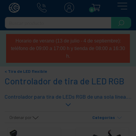
0
Horario de verano (13 de julio - 4 de septiembre):
teléfono de 09:00 a 17:00 h y tienda de 08:00 a 16:30
h.
Tira de LED flexible
Controlador de tira de LED RGB
Controlador para tira de LEDs RGB de una sola línea. El controlador RGB permite configurar varios parámetros: el color, la intensidad lumínica, los cambios de programación, etc. Se suelen suministrar con un mando a distancia por infrarrojos (IR) que dispone de algunos colores predefinidos y funciones predefinidas. Se conecta entre la fuente de alimentación y la tira de LEDs.
Ordenar por
Categorías