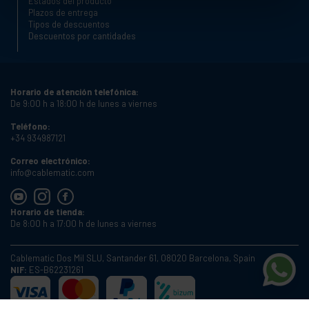
Estados del producto
Plazos de entrega
Tipos de descuentos
Descuentos por cantidades
Horario de atención telefónica:
De 9:00 h a 18:00 h de lunes a viernes
Teléfono:
+34 934987121
Correo electrónico:
info@cablematic.com
Horario de tienda:
De 8:00 h a 17:00 h de lunes a viernes
Cablematic Dos Mil SLU, Santander 61, 08020 Barcelona, Spain
NIF:
ES-B62231261