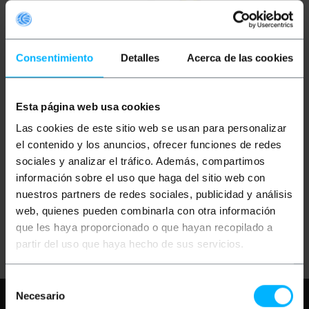
Consentimiento
Detalles
Acerca de las cookies
Esta página web usa cookies
BEMATIK
Adaptador de
Las cookies de este sitio web se usan para personalizar
tarjeta PCI-Express a
PCI para PC
el contenido y los anuncios, ofrecer funciones de redes
sociales y analizar el tráfico. Además, compartimos
información sobre el uso que haga del sitio web con
PVP
PVD
48,87
€
44,06
€
nuestros partners de redes sociales, publicidad y análisis
48,87
€
IVA inc.
web, quienes pueden combinarla con otra información
que les haya proporcionado o que hayan recopilado a
Entrega inmediata
REF:
CR095
partir del uso que haya hecho de sus servicios.
Cantidad
Selección
Necesario
Necesita ayuda?
Por favor, revise
de