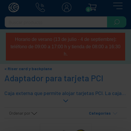
0
Horario de verano (13 de julio - 4 de septiembre):
teléfono de 09:00 a 17:00 h y tienda de 08:00 a 16:30
h.
Riser card y backplane
Adaptador para tarjeta PCI
Caja externa que permite alojar tarjetas PCI. La caja externa se conecta a un slot PCI-Express o ExpressCard (según modelo). Ideal para ordenadores que no dispongan de este tipo de tarjetas, que no dispongan de slots PCI libres o para aquellos que quieran compartir tarjetas PCI entre varios ordenadores.
Ordenar por
Categorías