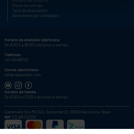
Estados del producto
Plazos de entrega
Tipos de descuentos
Descuentos por cantidades
Horario de atención telefónica:
De 9:00 h a 18:00 h de lunes a viernes
Teléfono:
+34 934987121
Correo electrónico:
info@cablematic.com
Horario de tienda:
De 8:00 h a 17:00 h de lunes a viernes
Cablematic Dos Mil SLU, Santander 61, 08020 Barcelona, Spain
NIF:
ES-B62231261