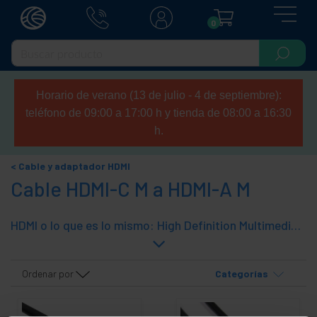
0
Horario de verano (13 de julio - 4 de septiembre):
teléfono de 09:00 a 17:00 h y tienda de 08:00 a 16:30
h.
Cable y adaptador HDMI
Cable HDMI-C M a HDMI-A M
HDMI o lo que es lo mismo: High Definition Multimedia Interface. Estándar definido por los fabricantes Hitachi, Panasonic, Philips, Silicon Image, Sony, Thomson y Toshiba, que se hace extensible a otros fabricantes. Pretende ser un paso más al estándar DVI (Digital Visual Interface) siendo totalmente compatible en lo que a vídeo se refiere. A diferencia del cable DVI que solo transporta vídeo, el HDMI es un cable multimedia que transporta Audio y Vídeo (A/V) y además soporta funciones de control remoto. Es rápido (soporta un ancho de banda de 5 Gbps y HDTV a 2.2 Gbps), soporta alta resolución (24 bit/pixel y 165 MHz de frecuencia de reloj), 100% digital (no es necesario efectuar conversiones A/D), sin compresiones (es decir que no tiene pérdidas de la calidad original del medio) y seguro (altamente fiable). En cuanto al audio se refiere, soporta calidad CD (16-bit a 32/44.1/48 kHz), hasta 8 canales de audio y soporta frecuencias de muestreo de 192 kHz. Preparado para DTV, HDTV y usos informáticos multimedia (A/V).
Ordenar por
Categorías