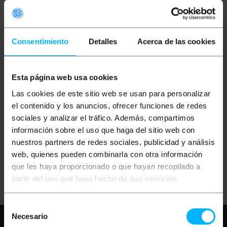
Consentimiento
Detalles
Acerca de las cookies
Esta página web usa cookies
OUTLET
60%
BEMATIK
Cable HDMI de
BEMATIK
Cable HDMI de
Las cookies de este sitio web se usan para personalizar
tipo A macho a C macho
tipo A macho a C macho
de 1 m
de 2 m
el contenido y los anuncios, ofrecer funciones de redes
sociales y analizar el tráfico. Además, compartimos
información sobre el uso que haga del sitio web con
PVP
PVD
PVP
PVD
4,66
€
3,45
€
4,63
€
3,85
€
nuestros partners de redes sociales, publicidad y análisis
1,85
€
1,54
€
4,66
€
IVA inc.
web, quienes pueden combinarla con otra información
1,85
€
IVA inc.
que les haya proporcionado o que hayan recopilado a
Entrega inmediata
Entrega inmediata
REF:
HC031
REF:
HC032
partir del uso que haya hecho de sus servicios.
Cantidad
Cantidad
Selección
Necesario
Necesita ayuda?
Por favor, revise
de