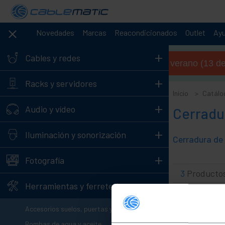
Novedades
Marcas
Reacondicionados
Outlet
Ay
+
Cables y redes
Horario de verano (13 de 
+
Racks y servidores
Inicio
Catálo
+
Audio y vídeo
Cerradur
+
Iluminación y sonorización
+
Fotografía
3
Producto
-
Herramientas y ferretería
+
Accesorios suelos, puertas y ventanas
Bombas de agua y aceite