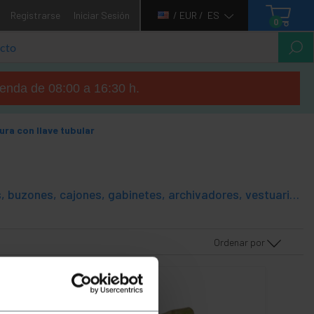
Registrarse
Iniciar Sesión
/ EUR /
ES
0
tienda de 08:00 a 16:30 h.
ra con llave tubular
Cerradura de seguridad para utilizar en múltiples aplicaciones: armarios, buzones, cajones, gabinetes, archivadores, vestuarios, cajas de dinero, etc. Se trata de un bombín cilíndrico, fabricado en metal, que se adapta a la mayoría de necesidades. Dispone de cuerpo con rosca. Se suministra con todos los componentes necesarios, y con dos juegos de llaves.
Ordenar por