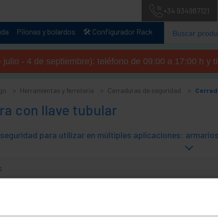
+34 934987121
uda
Pilonas y bolardos
🛠️ Configurador Rack
julio - 4 de septiembre): teléfono de 09:00 a 17:00 h y 
go
Herramientas y ferretería
Cerraduras de seguridad
Cerradu
a con llave tubular
s