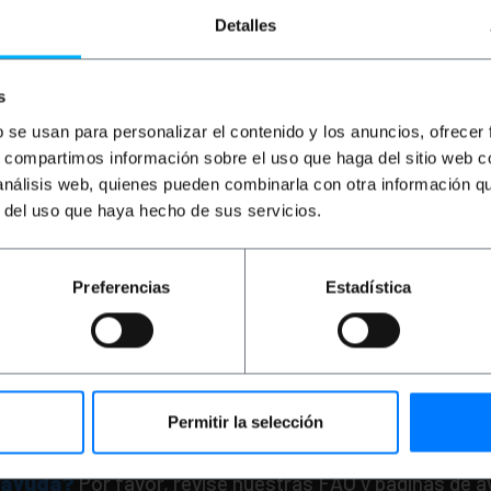
Detalles
s
b se usan para personalizar el contenido y los anuncios, ofrecer
s, compartimos información sobre el uso que haga del sitio web 
ISPONIBLE
NO DISPONIBLE
 análisis web, quienes pueden combinarla con otra información q
MATIK
Cerradura de
PRIMEMATIK
Cerradur
e 27mm x M18 con
leva de 27mm x M18 co
r del uso que haya hecho de sus servicios.
tubular
llave tubular con
interruptor
PVD
PVP
PVD
Preferencias
Estadística
7
€
4,88
€
4,06
€
3,48
A inc.
4,06
€
IVA inc.
REF:
KY002
REF:
ÍSAME CUANDO HAYA
AVÍSAME CUANDO HA
STOCK
STOCK
Permitir la selección
 ayuda?
Por favor, revise nuestras FAQ y paginas de 