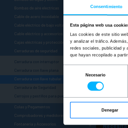
Consentimiento
Bombas de aire electricas
+
Cable de acero inoxidable
+
Cable eléctrico de bajo voltaje
Esta página web usa cookie
+
Cable eléctrico y accesorios
Las cookies de este sitio we
+
y analizar el tráfico. Ademá
NO D
Cajas eléctricas y protección
redes sociales, publicidad y
-
PRIME
Cerraduras de seguridad
leva d
que hayan recopilado a parti
llave 
Cerradura con interruptor
Selección
Cerradura con llave plana
PVP
Necesario
de
6,0
Cerradura con llave tubular
consentimiento
6,07
€
IV
Cerradura de Seguridad
Cerrojos y pestillos para puertas
AV
Colas y Pegamentos
Denegar
+
Comprobadores y medidores
+
Fontanería y Accesorios
Necesita