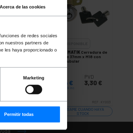
Acerca de las cookies
 funciones de redes sociales
con nuestros partners de
NO DISPONIBLE
ue les haya proporcionado o
a de
PRIMEMATIK
Cerradura de
n
leva de 37mm x M18 con
llave tubular
PVP
PVD
Marketing
€
3,84
€
3,30
€
3,84
€
IVA inc.
KY004
REF:
KY003
YA
AVÍSAME CUANDO HAYA
STOCK
Permitir todas
ayuda