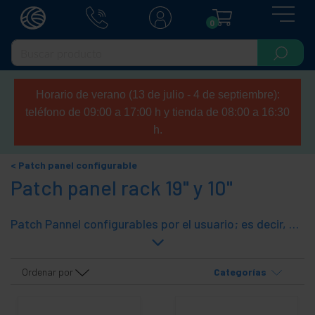
0
Horario de verano (13 de julio - 4 de septiembre):
teléfono de 09:00 a 17:00 h y tienda de 08:00 a 16:30
h.
Patch panel configurable
Patch panel rack 19" y 10"
Patch Pannel configurables por el usuario; es decir, que se suministran vacios con el tamaño estándar para cada zócalo para insertar los componentes que el usuario desee, ya sea los suministrados por nosotros o cualquiera estándar disponible en el mercado. Dìsponemos de Patch Pannel de 19", las tapas y marcos (bus) de plástico que adaptan el zócalo a cada tipología de conector, y los conectores para estos marcos que permiten configurar un pactch pannel totalmente a medida. 1U=44,5mm.
Ordenar por
Categorías