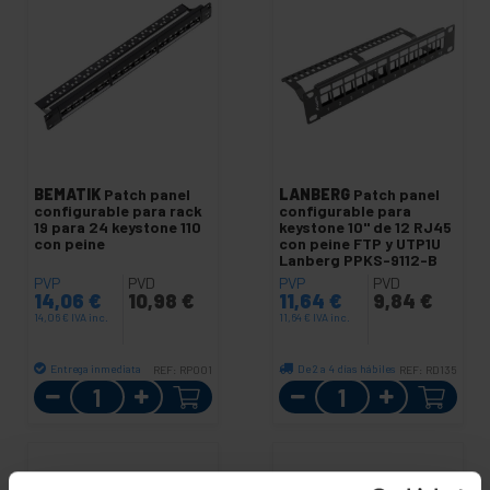
BEMATIK
Patch panel
LANBERG
Patch panel
configurable para rack
configurable para
19 para 24 keystone 110
keystone 10" de 12 RJ45
con peine
con peine FTP y UTP1U
Lanberg PPKS-9112-B
PVP
PVD
PVP
PVD
14,06
€
10,98
€
11,64
€
9,84
€
14,06
€
IVA inc.
11,64
€
IVA inc.
Entrega inmediata
De 2 a 4 días hábiles
REF:
RP001
REF:
RD135
Cantidad
Cantidad