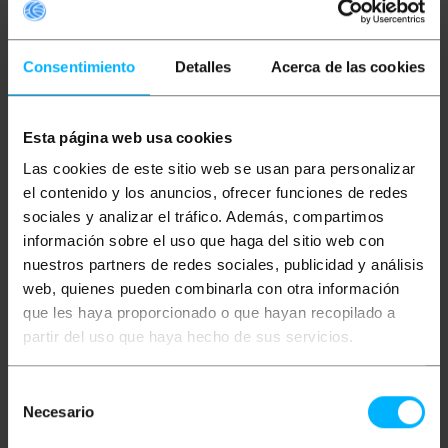
Consentimiento
Detalles
Acerca de las cookies
Esta página web usa cookies
BEMATIK
Patch panel
LANBERG
Patch panel
Las cookies de este sitio web se usan para personalizar
configurable FTP para
configurable para
rack 19 para 24
keystone 10" blanco de
el contenido y los anuncios, ofrecer funciones de redes
keystone 110 con peine
12 RJ45 con peine FTP y
sociales y analizar el tráfico. Además, compartimos
UTP1U Lanberg PPKS-
9112-S
información sobre el uso que haga del sitio web con
PVP
PVD
PVP
PVD
17,02
€
13,30
€
11,85
€
9,55
€
nuestros partners de redes sociales, publicidad y análisis
17,02
€
IVA inc.
11,85
€
IVA inc.
web, quienes pueden combinarla con otra información
que les haya proporcionado o que hayan recopilado a
Entrega inmediata
Entrega inmediata
REF:
RP082
REF:
RD136
partir del uso que haya hecho de sus servicios.
Cantidad
Cantidad
Selección
Necesario
de
consentimiento