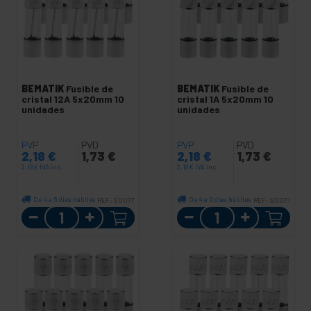
BEMATIK
Fusible de
BEMATIK
Fusible de
cristal 12A 5x20mm 10
cristal 1A 5x20mm 10
unidades
unidades
PVP
PVD
PVP
PVD
2,18
€
1,73
€
2,18
€
1,73
€
2,18
€
IVA inc.
2,18
€
IVA inc.
De 4 a 6 días hábiles
De 4 a 6 días hábiles
REF:
SO077
REF:
SO071
Cantidad
Cantidad