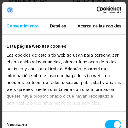
a SATA 15PM de 15cm
0039012100 2x05-Pin
(Carcasa Macho)
PVP
PVD
PVP
PVD
1,60
€
1,19
€
0,25
€
0,22
€
0,13
€
0,11
€
1,60
€
IVA inc.
Consentimiento
Detalles
Acerca de las cookies
0,13
€
IVA inc.
De 3 a 5 días hábiles
Entrega inmediata
REF:
DL024
REF:
MX005
Cantidad
Cantidad
Esta página web usa cookies
Las cookies de este sitio web se usan para personalizar
el contenido y los anuncios, ofrecer funciones de redes
sociales y analizar el tráfico. Además, compartimos
información sobre el uso que haga del sitio web con
nuestros partners de redes sociales, publicidad y análisis
web, quienes pueden combinarla con otra información
que les haya proporcionado o que hayan recopilado a
partir del uso que haya hecho de sus servicios.
OUTLET
50%
BEMATIK
Terminal
BEMATIK
Conector
Selección
Metálico MOLEX (M/B
Alimentación MOLEX
Conector Macho) 10pin
0039012021 2x01-Pin
Necesario
de