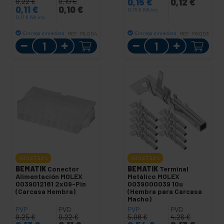
0,15
€
0,12
€
0,22
€
0,19
€
0,11
€
0,10
€
0,15
€
IVA inc.
0,11
€
IVA inc.
Entrega inmediata
Entrega inmediata
REF:
ML004
REF:
MX003
Cantidad
Cantidad
OUTLET
50%
OUTLET
50%
BEMATIK
Conector
BEMATIK
Terminal
Alimentación MOLEX
Metálico MOLEX
0039012181 2x09-Pin
0039000039 10u
(Carcasa Hembra)
(Hembra para Carcasa
Macho)
PVP
PVD
PVP
PVD
0,25
€
0,22
€
5,08
€
4,26
€