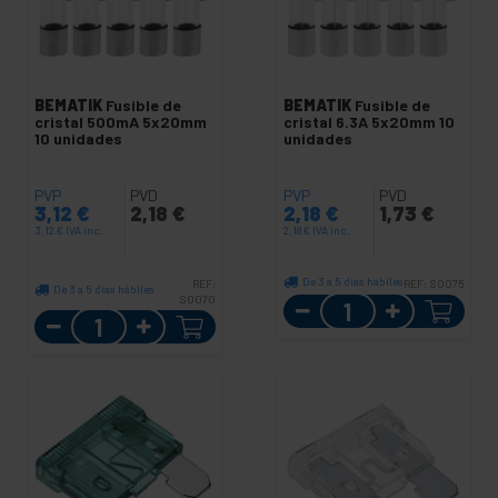
BEMATIK
Fusible de
BEMATIK
Fusible de
cristal 500mA 5x20mm
cristal 6.3A 5x20mm 10
10 unidades
unidades
PVP
PVD
PVP
PVD
3,12
€
2,18
€
2,18
€
1,73
€
3,12
€
IVA inc.
2,18
€
IVA inc.
De 3 a 5 días hábiles
REF:
REF:
SO075
De 3 a 5 días hábiles
SO070
Cantidad
Cantidad