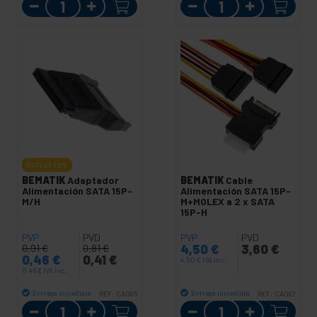
Cantidad
Cantidad
OUTLET
50%
BEMATIK
Adaptador
BEMATIK
Cable
Alimentación SATA 15P-
Alimentación SATA 15P-
M/H
M+MOLEX a 2 x SATA
15P-H
PVP
PVD
PVP
PVD
4,50
€
3,60
€
0,91
€
0,81
€
0,46
€
0,41
€
4,50
€
IVA inc.
0,46
€
IVA inc.
Entrega inmediata
Entrega inmediata
REF:
CA096
REF:
CA097
Cantidad
Cantidad