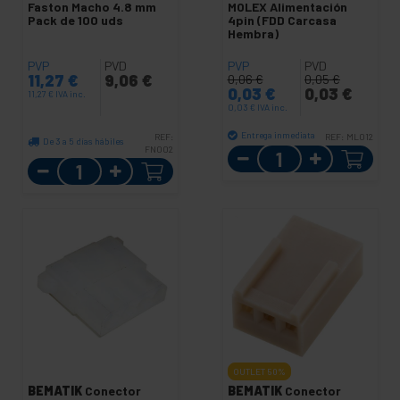
Faston Macho 4.8 mm
MOLEX Alimentación
Pack de 100 uds
4pin (FDD Carcasa
Hembra)
PVP
PVD
PVP
PVD
11,27
€
9,06
€
0,06
€
0,05
€
0,03
€
0,03
€
11,27
€
IVA inc.
0,03
€
IVA inc.
Entrega inmediata
REF:
REF:
ML012
De 3 a 5 días hábiles
FN002
Cantidad
Cantidad
OUTLET
50%
BEMATIK
Conector
BEMATIK
Conector