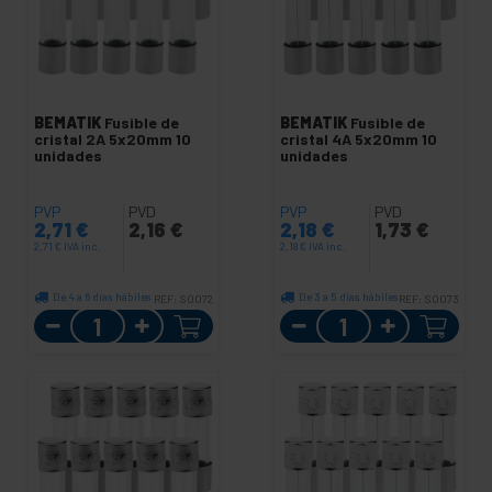
BEMATIK
Fusible de
BEMATIK
Fusible de
cristal 2A 5x20mm 10
cristal 4A 5x20mm 10
unidades
unidades
PVP
PVD
PVP
PVD
2,71
€
2,16
€
2,18
€
1,73
€
2,71
€
IVA inc.
2,18
€
IVA inc.
De 4 a 6 días hábiles
De 3 a 5 días hábiles
REF:
SO072
REF:
SO073
Cantidad
Cantidad