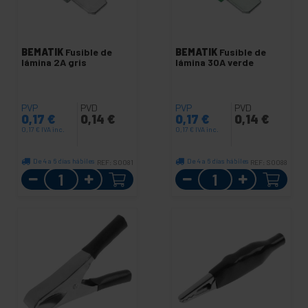
BEMATIK
Fusible de
BEMATIK
Fusible de
lámina 2A gris
lámina 30A verde
PVP
PVD
PVP
PVD
0,17
€
0,14
€
0,17
€
0,14
€
0,17
€
IVA inc.
0,17
€
IVA inc.
De 4 a 6 días hábiles
De 4 a 6 días hábiles
REF:
SO081
REF:
SO088
Cantidad
Cantidad