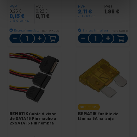
PVP
PVD
PVP
PVD
2,11
€
1,86
€
0,25
€
0,22
€
0,13
€
0,11
€
2,11
€
IVA inc.
0,13
€
IVA inc.
Entrega inmediata
Entrega inmediata
REF:
MX002
REF:
CA018
Cantidad
Cantidad
OUTLET
50%
BEMATIK
Cable divisor
BEMATIK
Fusible de
de SATA 15 Pin macho a
lámina 5A naranja
2xSATA 15 Pin hembra