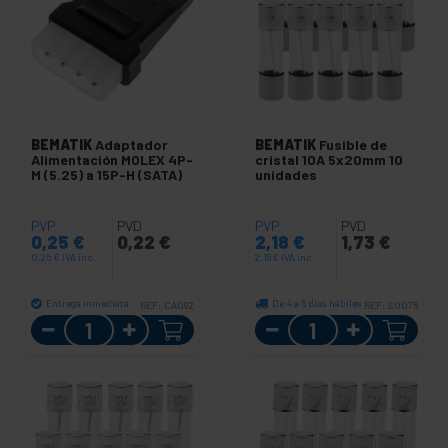
BEMATIK
Adaptador
BEMATIK
Fusible de
Alimentación MOLEX 4P-
cristal 10A 5x20mm 10
M (5.25) a 15P-H (SATA)
unidades
PVP
PVD
PVP
PVD
0,25
€
0,22
€
2,18
€
1,73
€
0,25
€
IVA inc.
2,18
€
IVA inc.
Entrega inmediata
De 4 a 6 días hábiles
REF:
CA092
REF:
SO076
Cantidad
Cantidad