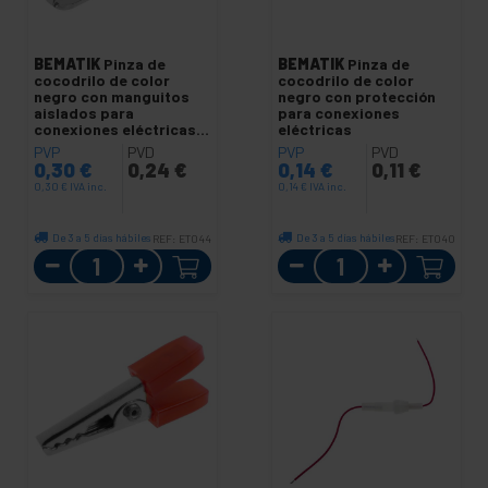
BEMATIK
Pinza de
BEMATIK
Pinza de
cocodrilo de color
cocodrilo de color
negro con manguitos
negro con protección
aislados para
para conexiones
conexiones eléctricas
eléctricas
70mm
PVP
PVD
PVP
PVD
0,30
€
0,24
€
0,14
€
0,11
€
0,30
€
IVA inc.
0,14
€
IVA inc.
De 3 a 5 días hábiles
De 3 a 5 días hábiles
REF:
ET044
REF:
ET040
Cantidad
Cantidad