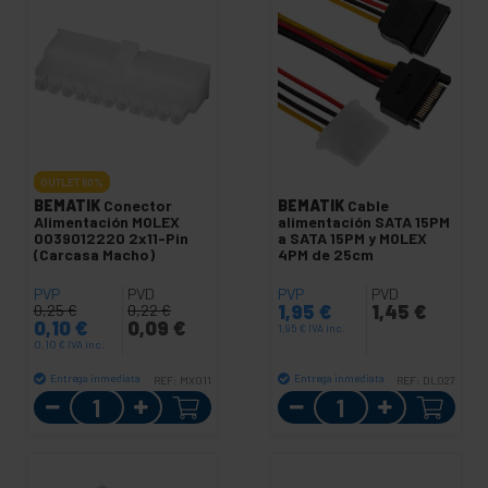
OUTLET
60%
BEMATIK
Conector
BEMATIK
Cable
Alimentación MOLEX
alimentación SATA 15PM
0039012220 2x11-Pin
a SATA 15PM y MOLEX
(Carcasa Macho)
4PM de 25cm
PVP
PVD
PVP
PVD
1,95
€
1,45
€
0,25
€
0,22
€
0,10
€
0,09
€
1,95
€
IVA inc.
0,10
€
IVA inc.
Entrega inmediata
Entrega inmediata
REF:
MX011
REF:
DL027
Cantidad
Cantidad