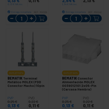
0,13
€
0,11
€
2,54
€
2,13
€
0,13
€
IVA inc.
2,54
€
IVA inc.
Entrega inmediata
Entrega inmediata
REF:
MX029
REF:
MX042
Cantidad
Cantidad
OUTLET
50%
OUTLET
50%
BEMATIK
Terminal
BEMATIK
Conector
Metálico MOLEX (FDD
Alimentación MOLEX
Conector Macho) 10pin
0039012101 2x05-Pin
(Carcasa Hembra)
PVP
PVD
PVP
PVD
0,25
€
0,22
€
0,25
€
0,22
€
0,13
€
0,11
€
0,13
€
0,11
€