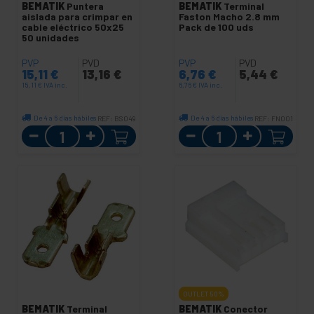
BEMATIK
Puntera
BEMATIK
Terminal
aislada para crimpar en
Faston Macho 2.8 mm
cable eléctrico 50x25
Pack de 100 uds
50 unidades
PVP
PVD
PVP
PVD
15,11
€
13,16
€
6,76
€
5,44
€
15,11
€
IVA inc.
6,76
€
IVA inc.
De 4 a 6 días hábiles
De 4 a 6 días hábiles
REF:
BS049
REF:
FN001
Cantidad
Cantidad
OUTLET
50%
BEMATIK
Terminal
BEMATIK
Conector