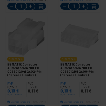
REF:
MX004
REF:
MX027
Cantidad
Cantidad
OUTLET
50%
OUTLET
50%
BEMATIK
Conector
BEMATIK
Conector
Alimentación MOLEX
Alimentación MOLEX
0039012041 2x02-Pin
0039012161 2x08-Pin
(Carcasa Hembra)
(Carcasa Hembra)
PVP
PVD
PVP
PVD
0,25
€
0,22
€
0,25
€
0,22
€
0,13
€
0,11
€
0,13
€
0,11
€
0,13
€
IVA inc.
0,13
€
IVA inc.
Entrega inmediata
Entrega inmediata
REF:
MX022
REF:
MX028