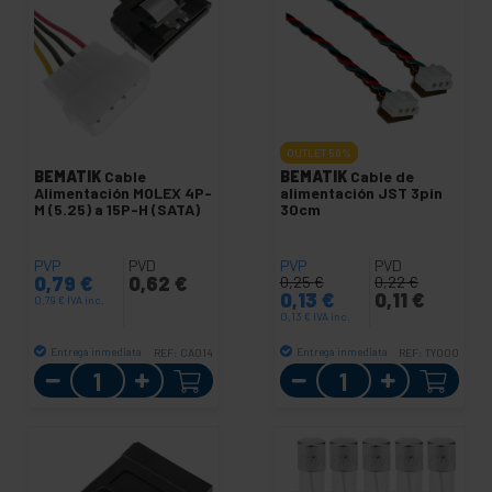
OUTLET
50%
BEMATIK
Cable
BEMATIK
Cable de
Alimentación MOLEX 4P-
alimentación JST 3pin
M (5.25) a 15P-H (SATA)
30cm
PVP
PVD
PVP
PVD
0,79
€
0,62
€
0,25
€
0,22
€
0,13
€
0,11
€
0,79
€
IVA inc.
0,13
€
IVA inc.
Entrega inmediata
Entrega inmediata
REF:
CA014
REF:
TY000
Cantidad
Cantidad