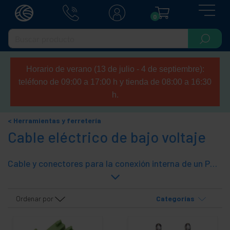
0
Horario de verano (13 de julio - 4 de septiembre):
teléfono de 09:00 a 17:00 h y tienda de 08:00 a 16:30
h.
Herramientas y ferretería
Cable eléctrico de bajo voltaje
Cable y conectores para la conexión interna de un PC u ordenador de sobremesa. Los más populares conectores de alimenación para fuente de alimentación, ventilador, placa base, unidades de disco, conectores Molex, etc. Se suministran cables y conectores para la realización de conexiones internas de bajo voltaje.
Ordenar por
Categorías