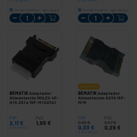
0,13
€
IVA inc.
0,13
€
IVA inc.
Entrega inmediata
Entrega inmediata
REF:
ML013
REF:
MX025
Cantidad
Cantidad
OUTLET
50%
BEMATIK
Adaptador
BEMATIK
Adaptador
Alimentación MOLEX 4P-
Alimentación SATA 15P-
H (5.25) a 15P-M (SATA)
M/M
PVP
PVD
PVP
PVD
2,11
€
1,85
€
0,65
€
0,57
€
0,33
€
0,29
€
2,11
€
IVA inc.
0,33
€
IVA inc.