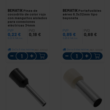
BEMATIK
Pinza de
BEMATIK
Portafusibles
cocodrilo de color rojo
aéreo 6.3x32mm tipo
con manguitos aislados
bayoneta
para conexiones
eléctricas 34mm
PVP
PVD
PVP
PVD
0,22
€
0,18
€
0,85
€
0,68
€
0,22
€
IVA inc.
0,85
€
IVA inc.
De 3 a 5 días hábiles
De 4 a 6 días hábiles
REF:
ET043
REF:
SO061
Cantidad
Cantidad