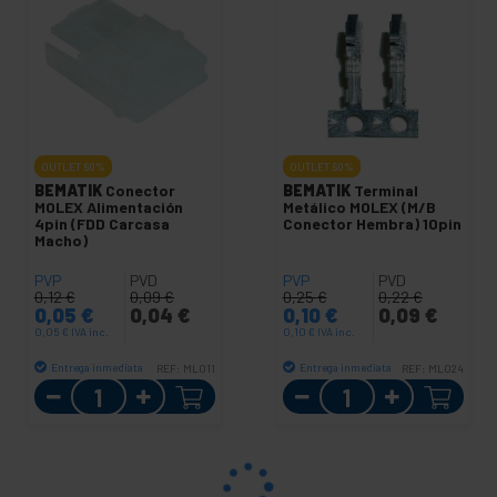
OUTLET
60%
OUTLET
60%
BEMATIK
Conector
BEMATIK
Terminal
MOLEX Alimentación
Metálico MOLEX (M/B
4pin (FDD Carcasa
Conector Hembra) 10pin
Macho)
PVP
PVD
PVP
PVD
0,12
€
0,09
€
0,25
€
0,22
€
0,05
€
0,04
€
0,10
€
0,09
€
0,05
€
IVA inc.
0,10
€
IVA inc.
Entrega inmediata
Entrega inmediata
REF:
ML011
REF:
ML024
Cantidad
Cantidad