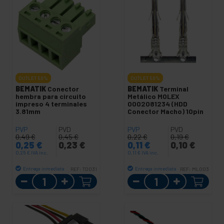
OUTLET
50%
OUTLET
50%
BEMATIK
Conector
BEMATIK
Terminal
hembra para circuito
Metálico MOLEX
impreso 4 terminales
0002081234 (HDD
3.81mm
Conector Macho) 10pin
PVP
PVD
PVP
PVD
0,49
€
0,45
€
0,22
€
0,19
€
0,25
€
0,23
€
0,11
€
0,10
€
0,25
€
IVA inc.
0,11
€
IVA inc.
Entrega inmediata
Entrega inmediata
REF:
TD031
REF:
ML003
Cantidad
Cantidad