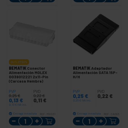
OUTLET
50%
BEMATIK
Conector
BEMATIK
Adaptador
Alimentación MOLEX
Alimentación SATA 15P-
0039012221 2x11-Pin
H/H
(Carcasa Hembra)
PVP
PVD
PVP
PVD
0,25
€
0,22
€
0,25
€
0,22
€
0,13
€
0,11
€
0,25
€
IVA inc.
0,13
€
IVA inc.
Entrega inmediata
Entrega inmediata
REF:
MX031
REF:
CA095
Cantidad
Cantidad