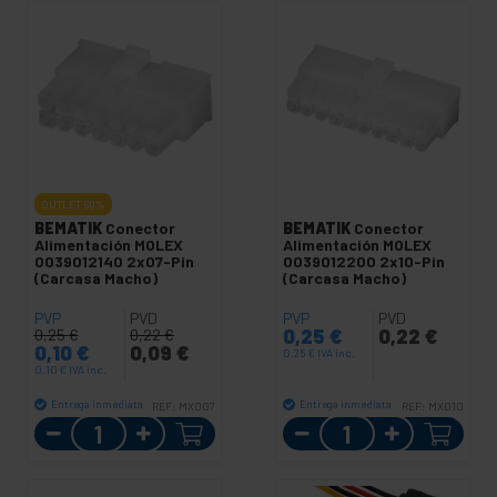
OUTLET
60%
BEMATIK
Conector
BEMATIK
Conector
Alimentación MOLEX
Alimentación MOLEX
0039012140 2x07-Pin
0039012200 2x10-Pin
(Carcasa Macho)
(Carcasa Macho)
PVP
PVD
PVP
PVD
0,25
€
0,22
€
0,25
€
0,22
€
0,10
€
0,09
€
0,25
€
IVA inc.
0,10
€
IVA inc.
Entrega inmediata
Entrega inmediata
REF:
MX007
REF:
MX010
Cantidad
Cantidad