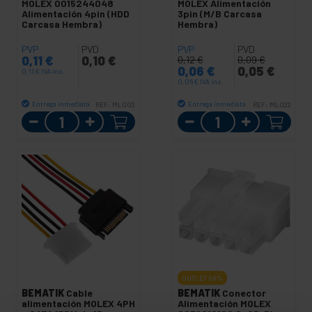
MOLEX 0015244048
MOLEX Alimentación
Alimentación 4pin (HDD
3pin (M/B Carcasa
Carcasa Hembra)
Hembra)
PVP
PVD
PVP
PVD
0,11
€
0,10
€
0,12
€
0,09
€
0,06
€
0,05
€
0,11
€
IVA inc.
0,06
€
IVA inc.
Entrega inmediata
Entrega inmediata
REF:
ML002
REF:
ML022
Cantidad
Cantidad
OUTLET
50%
BEMATIK
Cable
BEMATIK
Conector
alimentación MOLEX 4PH
Alimentación MOLEX