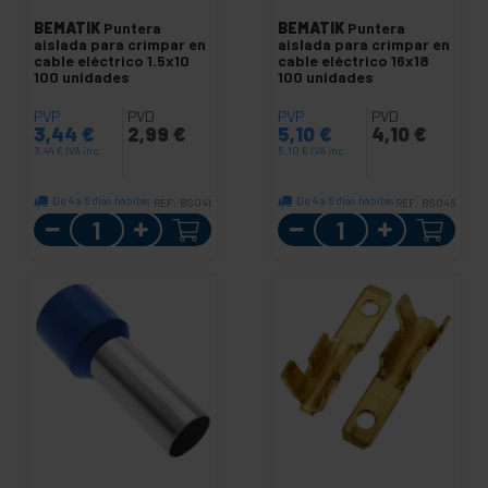
BEMATIK
Puntera
BEMATIK
Puntera
aislada para crimpar en
aislada para crimpar en
cable eléctrico 1.5x10
cable eléctrico 16x18
100 unidades
100 unidades
PVP
PVD
PVP
PVD
3,44
€
2,99
€
5,10
€
4,10
€
3,44
€
IVA inc.
5,10
€
IVA inc.
De 4 a 6 días hábiles
De 4 a 6 días hábiles
REF:
BS041
REF:
BS046
Cantidad
Cantidad