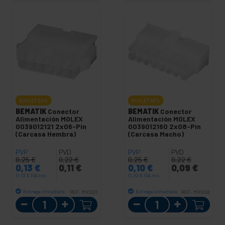
OUTLET
50%
OUTLET
60%
BEMATIK
Conector
BEMATIK
Conector
Alimentación MOLEX
Alimentación MOLEX
0039012121 2x06-Pin
0039012160 2x08-Pin
(Carcasa Hembra)
(Carcasa Macho)
PVP
PVD
PVP
PVD
0,25
€
0,22
€
0,25
€
0,22
€
0,13
€
0,11
€
0,10
€
0,09
€
0,13
€
IVA inc.
0,10
€
IVA inc.
Entrega inmediata
Entrega inmediata
REF:
MX026
REF:
MX008
Cantidad
Cantidad