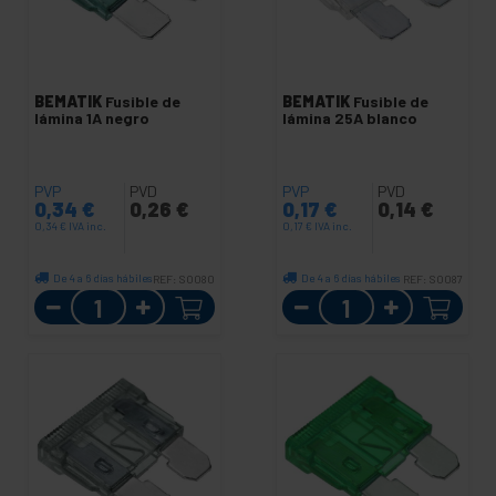
BEMATIK
Fusible de
BEMATIK
Fusible de
lámina 1A negro
lámina 25A blanco
PVP
PVD
PVP
PVD
0,34
€
0,26
€
0,17
€
0,14
€
0,34
€
IVA inc.
0,17
€
IVA inc.
De 4 a 6 días hábiles
De 4 a 6 días hábiles
REF:
SO080
REF:
SO087
Cantidad
Cantidad