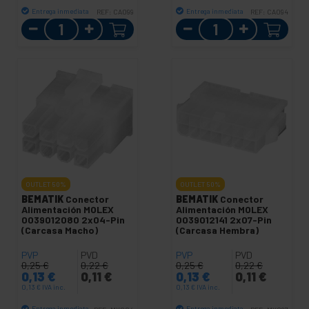
Entrega inmediata
Entrega inmediata
REF:
CA099
REF:
CA094
Cantidad
Cantidad
OUTLET
50%
OUTLET
50%
BEMATIK
Conector
BEMATIK
Conector
Alimentación MOLEX
Alimentación MOLEX
0039012080 2x04-Pin
0039012141 2x07-Pin
(Carcasa Macho)
(Carcasa Hembra)
PVP
PVD
PVP
PVD
0,25
€
0,22
€
0,25
€
0,22
€
0,13
€
0,11
€
0,13
€
0,11
€
0,13
€
IVA inc.
0,13
€
IVA inc.
Entrega inmediata
Entrega inmediata