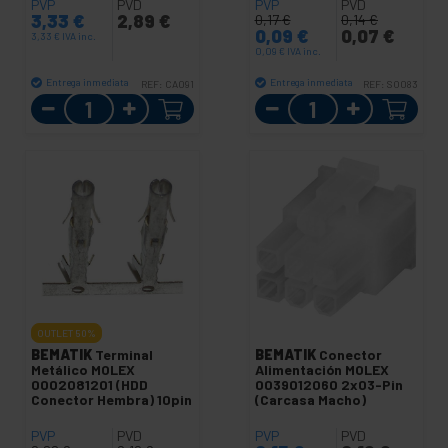
PVP
PVD
PVP
PVD
3,33
€
2,89
€
0,17
€
0,14
€
0,09
€
0,07
€
3,33
€
IVA inc.
0,09
€
IVA inc.
Entrega inmediata
Entrega inmediata
REF:
CA091
REF:
SO083
Cantidad
Cantidad
OUTLET
50%
BEMATIK
Terminal
BEMATIK
Conector
Metálico MOLEX
Alimentación MOLEX
0002081201 (HDD
0039012060 2x03-Pin
Conector Hembra) 10pin
(Carcasa Macho)
PVP
PVD
PVP
PVD