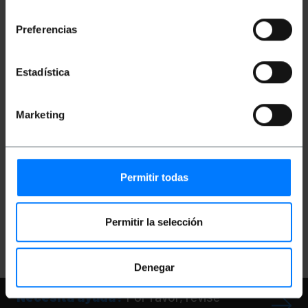
consentimiento
Preferencias
Estadística
NO DISPONIBLE
NO DISPONIBLE
Marketing
BEMATIK
Organizador
BEMATIK
Organizador
de cables. Funda blanca
de cables. Funda blanca
con clip de 25-30 mm
con clip de 25-30 mm
longitud 25 m
longitud 5 m
Permitir todas
PVP
PVD
PVP
PVD
57,91
€
52,22
€
10,42
€
9,15
€
57,91
€
IVA inc.
10,42
€
IVA inc.
Permitir la selección
REF:
EA024
REF:
EA022
AVÍSAME CUANDO
AVÍSAME CUANDO
HAYA STOCK
HAYA STOCK
Denegar
Necesita ayuda?
Por favor, revise