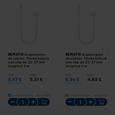
BEMATIK
Organizador
BEMATIK
Organizador
de cables. Funda blanca
de cables. Funda blanca
con clip de 22-27 mm
con clip de 22-27 mm
longitud 3 m
longitud 2 m
PVP
PVD
PVP
PVD
6,67
€
5,21
€
5,34
€
4,63
€
6,67
€
IVA inc.
5,34
€
IVA inc.
Entrega inmediata
Entrega inmediata
REF:
EB107
REF:
EB106
Cantidad
Cantidad