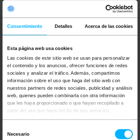
Consentimiento
Detalles
Acerca de las cookies
Esta página web usa cookies
NO DISPONIBLE
NO DISPONIBLE
Las cookies de este sitio web se usan para personalizar
BEMATIK
Organizador
BEMATIK
Organizador
el contenido y los anuncios, ofrecer funciones de redes
de cables. Funda blanca
de cables. Funda blanca
con clip de 25-30 mm
con clip de 25-30 mm
sociales y analizar el tráfico. Además, compartimos
longitud 10 m
longitud 2,5 m
información sobre el uso que haga del sitio web con
PVP
PVD
PVP
PVD
nuestros partners de redes sociales, publicidad y análisis
24,42
€
21,46
€
5,76
€
5,02
€
web, quienes pueden combinarla con otra información
24,42
€
IVA inc.
5,76
€
IVA inc.
que les haya proporcionado o que hayan recopilado a
partir del uso que haya hecho de sus servicios.
REF:
EA023
REF:
EA021
AVÍSAME CUANDO
AVÍSAME CUANDO
HAYA STOCK
HAYA STOCK
Selección
Necesario
de