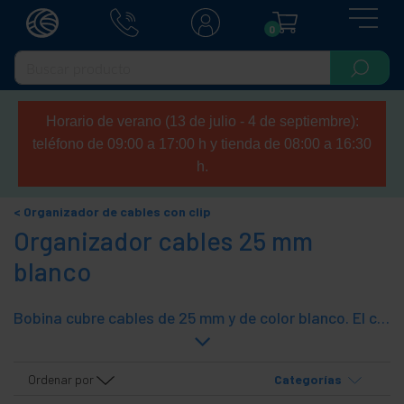
0
Horario de verano (13 de julio - 4 de septiembre):
teléfono de 09:00 a 17:00 h y tienda de 08:00 a 16:30
h.
Organizador de cables con clip
Organizador cables 25 mm
blanco
Bobina cubre cables de 25 mm y de color blanco. El cubre cables es una funda por la que se introducen un conjunto de cables en el interior de forma que estos quedan ordenados, protegidos y agrupados. Además mejora la estética de ver un solo cubre cables y no muchos cables sueltos de diferentes colores. Fabricado en polietileno (PE) que es flexible y dieléctrico. Presentación de la bobina en bolsa de plástico sellada.
Ordenar por
Categorías