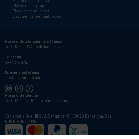
Estados del producto
Plazos de entrega
Tipos de descuentos
Descuentos por cantidades
Horario de atención telefónica:
De 9:00 h a 18:00 h de lunes a viernes
Teléfono:
+34 934987121
Correo electrónico:
info@cablematic.com
Horario de tienda:
De 8:00 h a 17:00 h de lunes a viernes
Cablematic Dos Mil SLU, Santander 61, 08020 Barcelona, Spain
NIF:
ES-B62231261