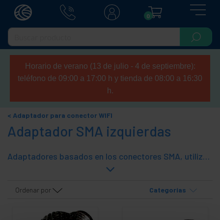
0
Horario de verano (13 de julio - 4 de septiembre):
teléfono de 09:00 a 17:00 h y tienda de 08:00 a 16:30
h.
Adaptador para conector WIFI
Adaptador SMA izquierdas
Adaptadores basados en los conectores SMA, utilizados en los puntos de acceso y adaptadores wireless 802.11 para conexión con las antenas y su cableado. La característica es que los adaptadores de esta subfamilia tienen la rosca la izquierda (reversed thread).
Ordenar por
Categorías