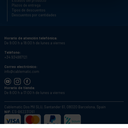
Estados del producto
Plazos de entrega
Tipos de descuentos
Descuentos por cantidades
Horario de atención telefónica:
De 9:00 h a 18:00 h de lunes a viernes
Teléfono:
+34 934987121
Correo electrónico:
info@cablematic.com
Horario de tienda:
De 8:00 h a 17:00 h de lunes a viernes
Cablematic Dos Mil SLU, Santander 61, 08020 Barcelona, Spain
NIF:
ES-B62231261