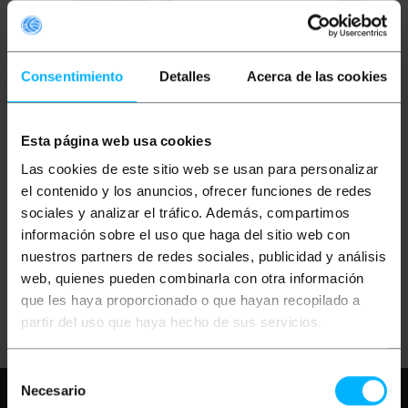
Consentimiento
Detalles
Acerca de las cookies
Esta página web usa cookies
OUTLET
90%
OUTLET
85%
BEMATIK
Adaptador
BEMATIK
Adaptador
Las cookies de este sitio web se usan para personalizar
SMA-Hembra / SMA-
rSMA-Hembra / rSMA-
Hembra Rosca a
Hembra Rosca a
el contenido y los anuncios, ofrecer funciones de redes
Izquierda
Izquierda
sociales y analizar el tráfico. Además, compartimos
información sobre el uso que haga del sitio web con
PVP
PVD
PVP
PVD
2,66
€
2,33
€
2,66
€
2,33
€
nuestros partners de redes sociales, publicidad y análisis
0,27
€
0,23
€
0,40
€
0,35
€
web, quienes pueden combinarla con otra información
0,27
€
IVA inc.
0,40
€
IVA inc.
que les haya proporcionado o que hayan recopilado a
Entrega inmediata
Entrega inmediata
REF:
WH042
REF:
WH044
partir del uso que haya hecho de sus servicios.
Cantidad
Cantidad
Selección
Necesario
Necesita ayuda?
Por favor, revise
de