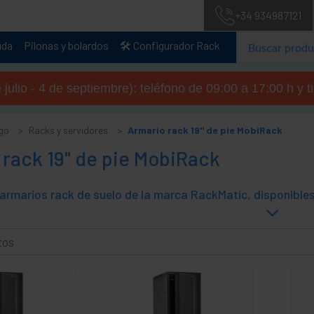
+34 934987121
uda
Pilonas y bolardos
🛠️ Configurador Rack
julio - 4 de septiembre): teléfono de 09:00 a 17:00 h y 
go
Racks y servidores
Armario rack 19" de pie MobiRack
rack 19" de pie MobiRack
tos