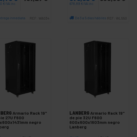
70
€
IVA inc.
678,89
€
IVA inc.
ntrega inmediata
De 3 a 5 días hábiles
REF:
WA034
REF:
WL550
Cantidad
Cantidad
NBERG
Armario Rack 19"
LANBERG
Armario Rack 19"
pie 27U F600
de pie 32U F600
x600x1431mm negro
600x600x1603mm negro
berg
Lanberg