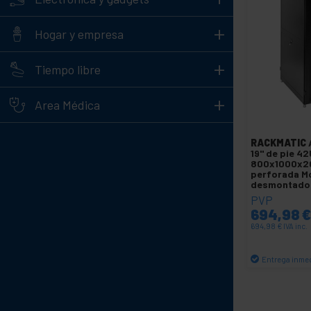
+
Hogar y empresa
+
Tiempo libre
+
Area Médica
RACKMATIC
19" de pie 42
800x1000x2
perforada M
desmontado
PVP
694,98
694,98
€
IVA inc.
Entrega inme
C