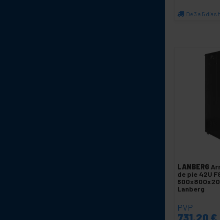
De 3 a 5 días 
C
LANBERG
Ar
de pie 42U 
600x800x20
Lanberg
PVP
731,20
€