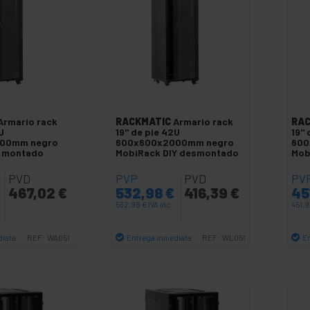
Armario rack
RACKMATIC
Armario rack
RAC
U
19'' de pie 42U
19" 
00mm negro
600x600x2000mm negro
600
O montado
MobiRack DIY desmontado
Mob
PVD
PVP
PVD
PV
467,02
€
532,98
€
416,39
€
45
532,98
€
IVA inc.
451,
diata
Entrega inmediata
E
REF:
WA051
REF:
WL051
antidad
Cantidad