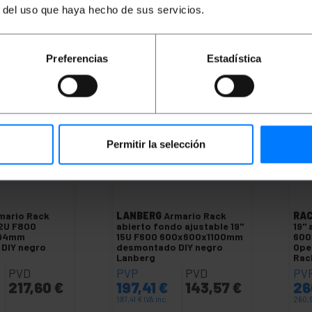
r del uso que haya hecho de sus servicios.
antidad
Cantidad
Preferencias
Estadística
Permitir la selección
mario Rack
LANBERG
Armario Rack
RAC
32U F800
abierto fondo ajustable 19"
19''
694mm
15U F600 600x600x1100mm
600
DIY negro
desmontado DIY negro
Ope
Lanberg
Rac
PVD
PVP
PVD
PV
217,60
€
197,41
€
143,57
€
26
197,41
€
IVA inc.
260,