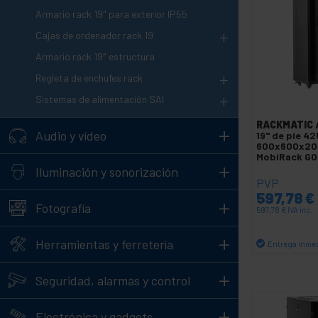
Armario rack 19" para exterior IP55
+
Cajas de ordenador rack 19
Armario rack 19" estructura
+
Regleta de enchufes rack
+
Sistemas de alimentación SAI
RACKMATIC
+
Audio y vídeo
19" de pie 42
600x600x20
MobiRack G
+
Iluminación y sonorización
PVP
597,78
€
+
Fotografía
597,78
€
IVA inc.
+
Herramientas y ferretería
Entrega inme
C
+
Seguridad, alarmas y control
+
Electrónica y gadgets