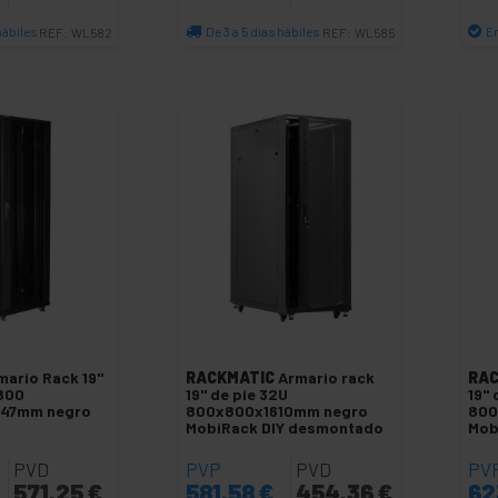
hábiles
De 3 a 5 días hábiles
E
REF:
WL582
REF:
WL585
antidad
Cantidad
mario Rack 19"
RACKMATIC
Armario rack
RAC
F800
19'' de pie 32U
19''
47mm negro
800x800x1610mm negro
800
MobiRack DIY desmontado
Mob
PVD
PVP
PVD
PV
571,25
€
581,58
€
454,36
€
62