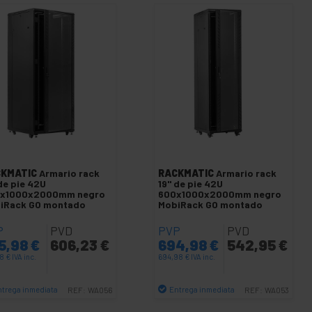
KMATIC
Armario rack
RACKMATIC
Armario rack
de pie 42U
19" de pie 42U
x1000x2000mm negro
600x1000x2000mm negro
iRack GO montado
MobiRack GO montado
P
PVD
PVP
PVD
5,98
€
606,23
€
694,98
€
542,95
€
98
€
IVA inc.
694,98
€
IVA inc.
ntrega inmediata
Entrega inmediata
REF:
WA056
REF:
WA053
Cantidad
Cantidad