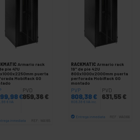
KMATIC
Armario rack
RACKMATIC
Armario rack
de pie 47U
19" de pie 42U
x1000x2250mm puerta
800x1000x2000mm puerta
forada MobiRack GO
perforada MobiRack GO
tado
montado
P
PVD
PVP
PVD
099,98
€
859,36
€
808,38
€
631,55
€
9,98
€
IVA
808,38
€
IVA inc.
Entrega inmediata
REF:
WA066
ntrega inmediata
REF:
WA165
Cantidad
Cantidad