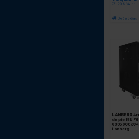
731,20
€
IVA inc.
De 3 a 5 días 
C
LANBERG
Ar
de pie 15U F
600x600x84
Lanberg