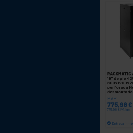
RACKMATIC
19" de pie 42
800x1200x2
perforada M
desmontado
PVP
775,98
€
775,98
€
IVA inc.
Entrega inme
C