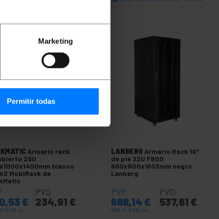
Cantidad
Cantidad
Marketing
Permitir todas
KMATIC
Armario rack
LANBERG
Armario Rack 19"
 abierto 29U
de pie 32U F800
x1000x1400mm blanco
600x800x1603mm negro
n2 MobiRack de
Lanberg
kMatic
P
PVD
PVP
PVD
0,53
€
234,91
€
688,14
€
537,61
€
53
€
IVA inc.
688,14
€
IVA inc.