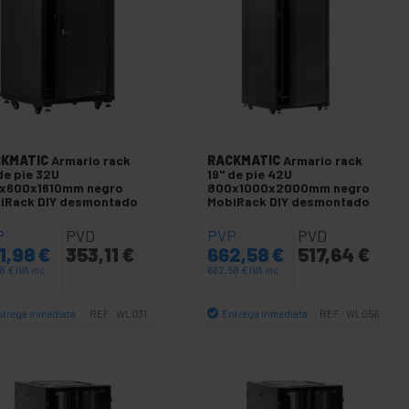
KMATIC
Armario rack
RACKMATIC
Armario rack
de pie 32U
19'' de pie 42U
x600x1610mm negro
800x1000x2000mm negro
iRack DIY desmontado
MobiRack DIY desmontado
P
PVD
PVP
PVD
1,98
€
353,11
€
662,58
€
517,64
€
98
€
IVA inc.
662,58
€
IVA inc.
ntrega inmediata
Entrega inmediata
REF:
WL031
REF:
WL056
Cantidad
Cantidad