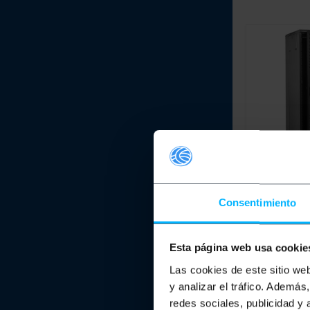
RACKMATIC
Consentimiento
19'' de pie 4
600x1000x2
MobiRack DI
Esta página web usa cookie
PVP
597,78
€
Las cookies de este sitio we
597,78
€
IVA inc.
y analizar el tráfico. Ademá
redes sociales, publicidad y
Entrega inme