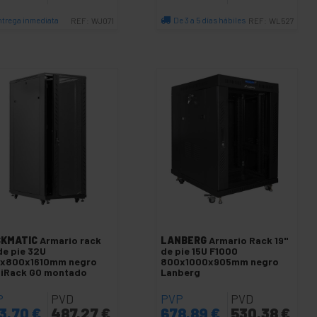
ntrega inmediata
De 3 a 5 días hábiles
REF:
WJ071
REF:
WL527
Cantidad
Cantidad
KMATIC
Armario rack
LANBERG
Armario Rack 19"
 de pie 32U
de pie 15U F1000
x800x1610mm negro
800x1000x905mm negro
iRack GO montado
Lanberg
P
PVD
PVP
PVD
3,70
€
487,27
€
678,89
€
530,38
€