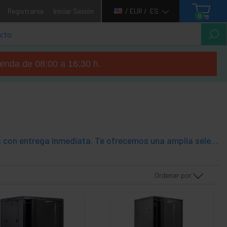
Registrarse
Iniciar Sesión
/ EUR /
ES
0
tienda de 08:00 a 16:30 h.
Descubre los armarios rack de suelo de la marca RackMatic, disponibles con entrega inmediata. Te ofrecemos una amplia selección de armarios rack de suelo de la marca RackMatic, diseñados específicamente para satisfacer las necesidades de soluciones industriales de alto rendimiento. Nuestros armarios rack de 19" están fabricados con los materiales de mayor calidad, garantizando su durabilidad y resistencia.Fabricados con los mejores materiales y un diseño impecable, son ideales para soluciones industriales exigentes. Confía en RackMatic para obtener los mejores armarios rack de suelo de 19". Nuestra combinación de calidad, diseño cuidado y precios asequibles nos distingue como líderes en el mercado. ¡Aprovecha nuestras opciones disponibles para entrega inmediata y optimiza tu solución de almacenamiento hoy mismo!
Ordenar por