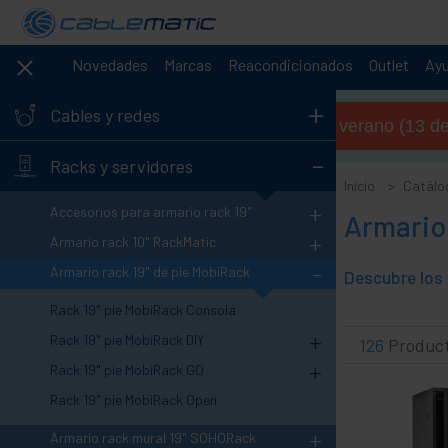
Novedades
Marcas
Reacondicionados
Outlet
Ay
+
Cables y redes
Horario de verano (13 de 
-
Racks y servidores
Inicio
Catálo
+
Accesorios para armario rack 19"
Armario 
+
Armario rack 10" RackMatic
-
Armario rack 19" de pie MobiRack
Rack 19" pie MobiRack Consola
+
Rack 19" pie MobiRack DIY
126
Produc
+
Rack 19" pie MobiRack GO
Rack 19" pie MobiRack Open
+
Armario rack mural 19" SOHORack