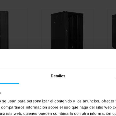
Armario rack
LANBERG
Armario Rack 19"
LA
Detalles
2U
de pie 22U F800
de 
000mm negro
600x800x1216mm negro
600
Y desmontado
Lanberg
Lan
s
PVD
PVP
PVD
PV
467,02
€
562,84
€
439,72
€
34
b se usan para personalizar el contenido y los anuncios, ofrecer
562,84
€
IVA inc.
340,
s, compartimos información sobre el uso que haga del sitio web 
 análisis web, quienes pueden combinarla con otra información q
diata
De 3 a 5 días hábiles
D
REF:
WL053
REF:
WL522