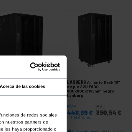
NBERG
Armario Rack 19"
LANBERG
Armario Rack 19"
Acerca de las cookies
pie 15U F800
de pie 22U F600
x800x905mm negro
600x600x1159mm negro
berg
Lanberg
P
PVD
PVP
PVD
0,42
€
299,01
€
448,69
€
350,54
€
 funciones de redes sociales
42
€
IVA inc.
448,69
€
IVA inc.
con nuestros partners de
ue les haya proporcionado o
e 3 a 5 días hábiles
De 3 a 5 días hábiles
REF:
WL521
REF:
WL503