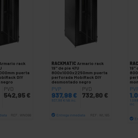
Armario rack
RACKMATIC
Armario rack
RAC
U
19" de pie 47U
19" 
000mm puerta
800x1000x2250mm puerta
800
obiRack DIY
perforada MobiRack DIY
per
 negro
desmontado negro
mon
PVD
PVP
PVD
PV
€
542,95
€
937,98
€
732,80
€
1.
937,98
€
IVA inc.
1.09
inc.
diata
Entrega inmediata
REF:
WN066
REF:
WL165
E
antidad
Cantidad