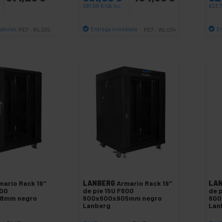
581,58
€
IVA inc.
623,
hábiles
Entrega inmediata
E
REF:
WL535
REF:
WL034
antidad
Cantidad
mario Rack 19"
LANBERG
Armario Rack 19"
LA
600
de pie 15U F600
de 
8mm negro
600x600x905mm negro
600
Lanberg
Lan