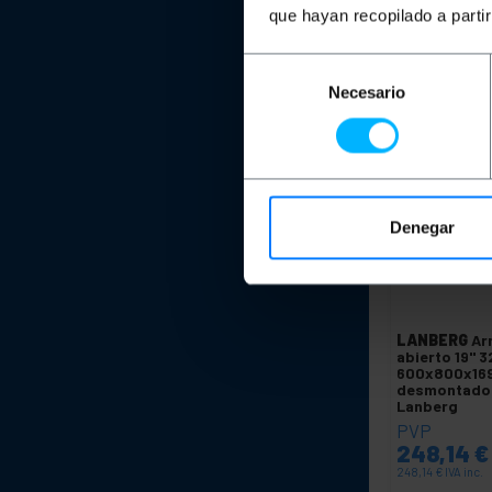
que hayan recopilado a parti
C
Selección
Necesario
de
consentimiento
Denegar
LANBERG
Ar
abierto 19" 
600x800x1
desmontado 
Lanberg
PVP
248,14
€
248,14
€
IVA inc.