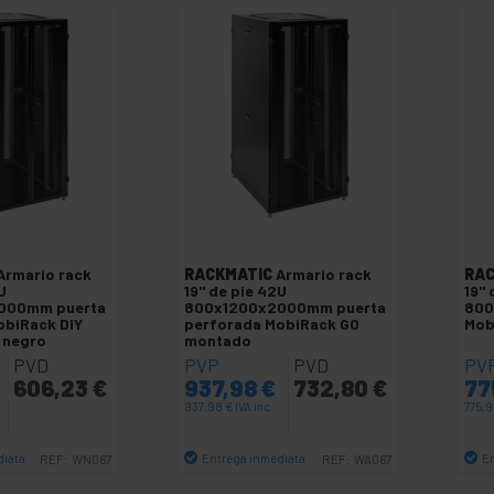
Armario rack
RACKMATIC
Armario rack
RAC
U
19" de pie 42U
19" 
000mm puerta
800x1200x2000mm puerta
800
obiRack DIY
perforada MobiRack GO
Mob
 negro
montado
PVD
PVP
PVD
PV
606,23
€
937,98
€
732,80
€
77
937,98
€
IVA inc.
775,
diata
Entrega inmediata
E
REF:
WN067
REF:
WA067
antidad
Cantidad