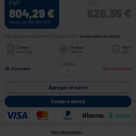
PVP
PVD
804,29
€
628,35
€
Precio con IVA: 804,29
€
¿Por qué precios distintos? ¿Cuál es el mío?
Comprueba la tarifa
2 years
14 days
100%
warranty
returns
safe
Cantidad
Disponible
Solo 2 unidades
Agregar al carro
Compra ahora
Más información