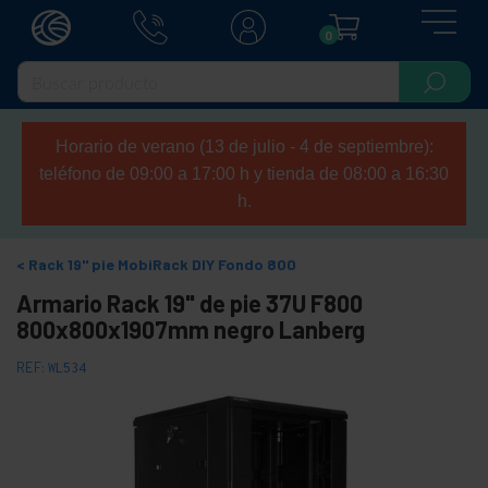
0
Horario de verano (13 de julio - 4 de septiembre):
teléfono de 09:00 a 17:00 h y tienda de 08:00 a 16:30
h.
Rack 19" pie MobiRack DIY Fondo 800
Armario Rack 19" de pie 37U F800
800x800x1907mm negro Lanberg
REF:
WL534