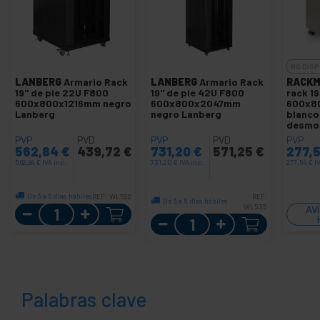
NO DISP
LANBERG
Armario Rack
LANBERG
Armario Rack
RACKM
19" de pie 22U F800
19" de pie 42U F800
rack 19
600x800x1216mm negro
600x800x2047mm
600x8
Lanberg
negro Lanberg
blanco
desmo
PVP
PVD
PVP
PVD
PVP
562,84
€
439,72
€
731,20
€
571,25
€
277,
562,84
€
IVA inc.
731,20
€
IVA inc.
277,54
€
I
De 3 a 5 días hábiles
REF:
WL522
REF:
De 3 a 5 días hábiles
Cantidad
WL535
AV
Cantidad
Palabras clave